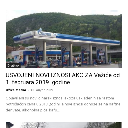
Društvo
USVOJENI NOVI IZNOSI AKCIZA Važiće od
1. februara 2019. godine
Užice Media
-
30. јануар 2019.
Objaviljeni su novi dinarski iznosi akciza uskladenih sa rastom
potrošačkih cena u 2018. godini, a novi iznosi odnose se na naftne
derivate, alkoholna pića, kafu...