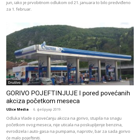
jun, iako je prvobitnom odlukom od 21. januara to bilo predviđeno
za 1. februar.
Društvo
GORIVO POJEFTINJUJE I pored povećanih
akciza početkom meseca
Užice Media
-
6. фебруар 2019.
Odluka Vlade o povećanju akciza na gorivo, stupila na snagu
početkom ovog meseca, nije uticala na poskupljenje benzina,
evrodizela i auto-gasa na pumpama, naprotiv, bar za sada gorivo
će malo pojeftiniti.