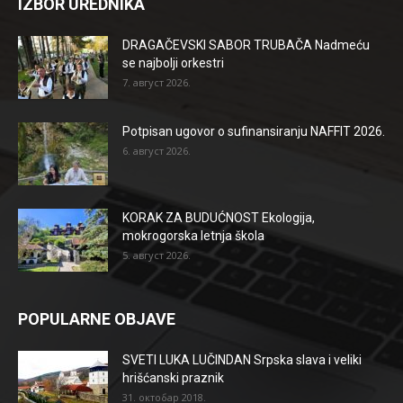
IZBOR UREDNIKA
DRAGAČEVSKI SABOR TRUBAČA Nadmeću
se najbolji orkestri
7. август 2026.
Potpisan ugovor o sufinansiranju NAFFIT 2026.
6. август 2026.
KORAK ZA BUDUĆNOST Ekologija,
mokrogorska letnja škola
5. август 2026.
POPULARNE OBJAVE
SVETI LUKA LUČINDAN Srpska slava i veliki
hrišćanski praznik
31. октобар 2018.