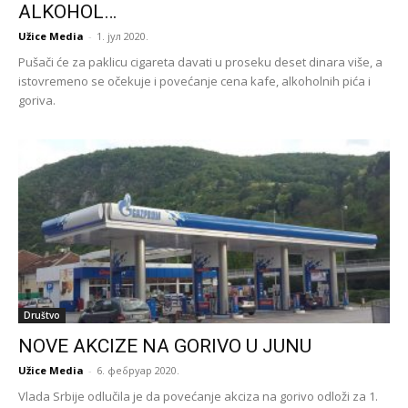
ALKOHOL…
Užice Media
-
1. јул 2020.
Pušači će za paklicu cigareta davati u proseku deset dinara više, a
istovremeno se očekuje i povećanje cena kafe, alkoholnih pića i
goriva.
Društvo
NOVE AKCIZE NA GORIVO U JUNU
Užice Media
-
6. фебруар 2020.
Vlada Srbije odlučila je da povećanje akciza na gorivo odloži za 1.