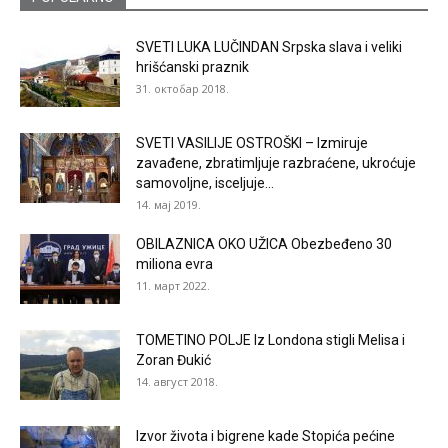
SVETI LUKA LUČINDAN Srpska slava i veliki
hrišćanski praznik
31. октобар 2018.
SVETI VASILIJE OSTROŠKI – Izmiruje
zavađene, zbratimljuje razbraćene, ukroćuje
samovoljne, isceljuje...
14. мај 2019.
OBILAZNICA OKO UŽICA Obezbeđeno 30
miliona evra
11. март 2022.
TOMETINO POLJE Iz Londona stigli Melisa i
Zoran Đukić
14. август 2018.
Izvor života i bigrene kade Stopića pećine