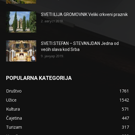
SVETI ILIJA GROMOVNIK Veliki crkveni praznik
2. август 2018.
SVETI STEFAN – STEVANJDAN Jedna od
većih slava kod Srba
9. јануар 2019.
POPULARNA KATEGORIJA
Društvo
1761
Užice
1542
Kultura
571
Čajetina
447
Turizam
317