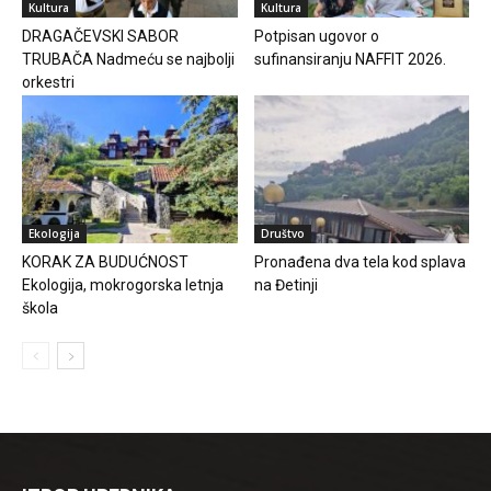
Kultura
Kultura
DRAGAČEVSKI SABOR
Potpisan ugovor o
TRUBAČA Nadmeću se najbolji
sufinansiranju NAFFIT 2026.
orkestri
Ekologija
Društvo
KORAK ZA BUDUĆNOST
Pronađena dva tela kod splava
Ekologija, mokrogorska letnja
na Đetinji
škola