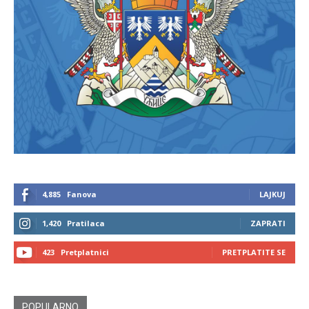
4,885
Fanova
LAJKUJ
1,420
Pratilaca
ZAPRATI
423
Pretplatnici
PRETPLATITE SE
POPULARNO