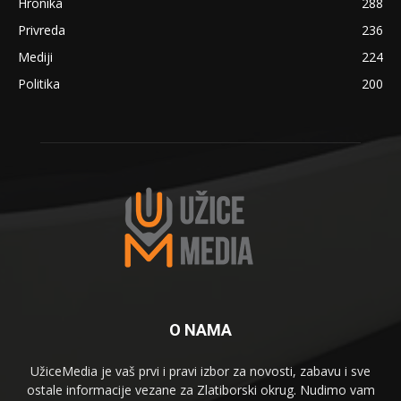
Hronika
288
Privreda
236
Mediji
224
Politika
200
O NAMA
UžiceMedia je vaš prvi i pravi izbor za novosti, zabavu i sve
ostale informacije vezane za Zlatiborski okrug. Nudimo vam