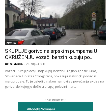
Hronika
SKUPLJE gorivo na srpskim pumpama U
OKRUŽENJU vozači benzin kupuju po...
Užice Media
-
26. април 2018.
Vozači u Srbiji plaćaju najskuplji benzin u regionu posle Grka,
Slovenaca, Hrvata i Crnogoraca, pokazuju statistički podaci iz
maloprodaje. To je usledilo nakon najnovijeg povećanja akciza na
gorivo, do kojeg je došlo u drugoj polovini marta.
- Advertisement -