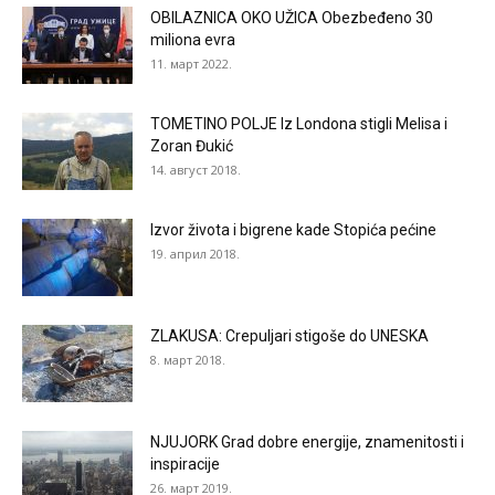
OBILAZNICA OKO UŽICA Obezbeđeno 30
miliona evra
11. март 2022.
TOMETINO POLJE Iz Londona stigli Melisa i
Zoran Đukić
14. август 2018.
Izvor života i bigrene kade Stopića pećine
19. април 2018.
ZLAKUSA: Crepuljari stigoše do UNESKA
8. март 2018.
NJUJORK Grad dobre energije, znamenitosti i
inspiracije
26. март 2019.