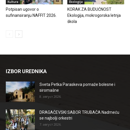
Kultura
Ekologija
Potpisan ugovor o
KORAK ZA BUDUĆNOST
sufinansiranju NAFFIT 2026.
Ekologija, mokrogorska letnja
škola
IZBOR UREDNIKA
Sveta Petka Paraskeva pomaže bolesne i
siromašne
8. август 2026.
DRAGAČEVSKI SABOR TRUBAČA Nadmeću
se najbolji orkestri
7. август 2026.