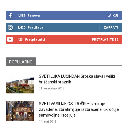
4,885
Fanova
LAJKUJ
1,420
Pratilaca
ZAPRATI
423
Pretplatnici
PRETPLATITE SE
POPULARNO
SVETI LUKA LUČINDAN Srpska slava i veliki
hrišćanski praznik
31. октобар 2018.
SVETI VASILIJE OSTROŠKI – Izmiruje
zavađene, zbratimljuje razbraćene, ukroćuje
samovoljne, isceljuje...
14. мај 2019.