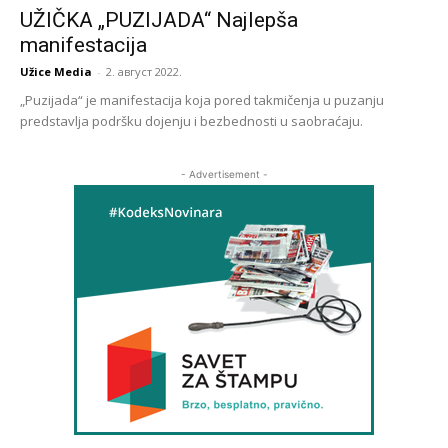
UŽIČKA „PUZIJADA“ Najlepša
manifestacija
Užice Media
-
2. август 2022.
„Puzijada“ je manifestacija koja pored takmičenja u puzanju
predstavlja podršku dojenju i bezbednosti u saobraćaju.
- Advertisement -