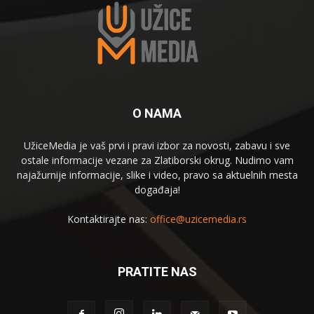
O NAMA
UžiceMedia je vaš prvi i pravi izbor za novosti, zabavu i sve
ostale informacije vezane za Zlatiborski okrug. Nudimo vam
najažurnije informacije, slike i video, pravo sa aktuelnih mesta
događaja!
Kontaktirajte nas:
office@uzicemedia.rs
PRATITE NAS