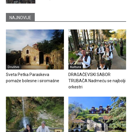
NAJNOVIJE
Društvo
Kultura
Sveta Petka Paraskeva
DRAGAČEVSKI SABOR
pomaže bolesne i siromašne
TRUBAČA Nadmeću se najbolji
orkestri