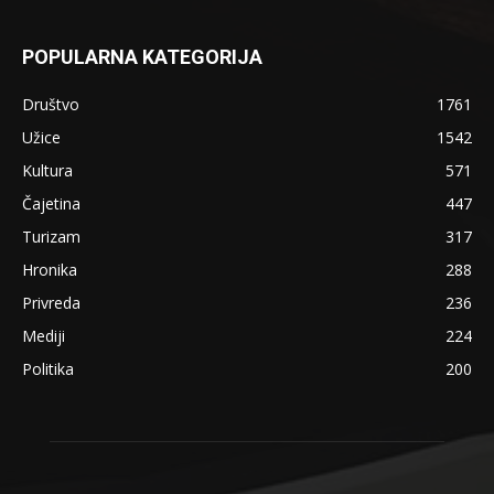
POPULARNA KATEGORIJA
Društvo
1761
Užice
1542
Kultura
571
Čajetina
447
Turizam
317
Hronika
288
Privreda
236
Mediji
224
Politika
200