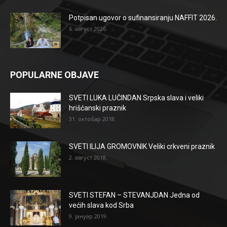
Potpisan ugovor o sufinansiranju NAFFIT 2026.
6. август 2026.
POPULARNE OBJAVE
SVETI LUKA LUČINDAN Srpska slava i veliki
hrišćanski praznik
31. октобар 2018.
SVETI ILIJA GROMOVNIK Veliki crkveni praznik
2. август 2018.
SVETI STEFAN – STEVANJDAN Jedna od
većih slava kod Srba
9. јануар 2019.