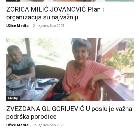
ZORICA MILIĆ JOVANOVIĆ Plan i
organizacija su najvažniji
Užice Media
-
21. децембар 2023.
Mediji
ZVEZDANA GLIGORIJEVIĆ U poslu je važna
podrška porodice
Užice Media
-
15. децембар 2023.