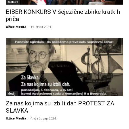
Kultura
BIBER KONKURS Višejezične zbirke kratkih
priča
Užice Media
-
15. март 2024.
Mediji
Za nas kojima su izbili dah PROTEST ZA
SLAVKA
Užice Media
-
4. фебруар 2024.