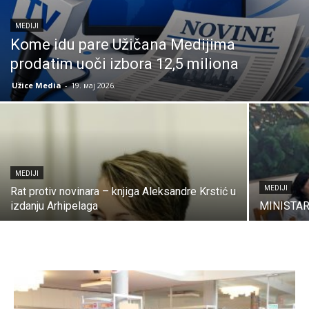
MEDIJI
Kome idu pare Užičana Medijima
prodatim uoči izbora 12,5 miliona
Užice Media
-
19. мај 2026.
MEDIJI
MEDIJI
Rat protiv novinara – knjiga Aleksandre Krstić u
izdanju Arhipelaga
MINISTAR 