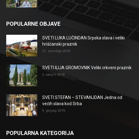
POPULARNE OBJAVE
SVETI LUKA LUČINDAN Srpska slava i veliki
hrišćanski praznik
31. октобар 2018.
SVETI ILIJA GROMOVNIK Veliki crkveni praznik
2. август 2018.
SVETI STEFAN – STEVANJDAN Jedna od
većih slava kod Srba
9. јануар 2019.
POPULARNA KATEGORIJA