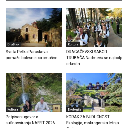
Društvo
Kultura
Sveta Petka Paraskeva
DRAGAČEVSKI SABOR
pomaže bolesne i siromašne
TRUBAČA Nadmeću se najbolji
orkestri
Kultura
Ekologija
Potpisan ugovor o
KORAK ZA BUDUĆNOST
sufinansiranju NAFFIT 2026.
Ekologija, mokrogorska letnja