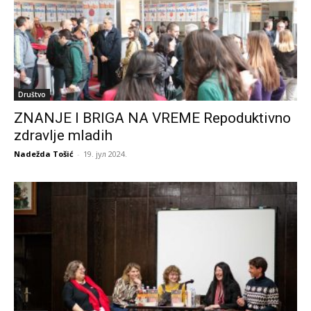
Društvo
ZNANJE I BRIGA NA VREME Repoduktivno
zdravlje mladih
Nadežda Tošić
-
19. јул 2024.