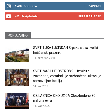
1,420
Pratilaca
ZAPRATI
423
Pretplatnici
PRETPLATITE SE
POPULARNO
SVETI LUKA LUČINDAN Srpska slava i veliki
hrišćanski praznik
31. октобар 2018.
SVETI VASILIJE OSTROŠKI – Izmiruje
zavađene, zbratimljuje razbraćene, ukroćuje
samovoljne, isceljuje...
14. мај 2019.
OBILAZNICA OKO UŽICA Obezbeđeno 30
miliona evra
11. март 2022.