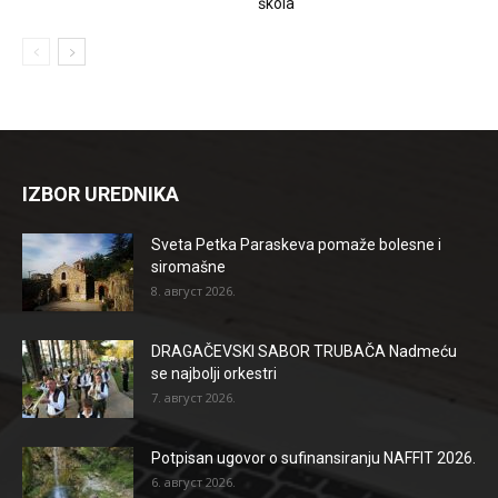
škola
IZBOR UREDNIKA
Sveta Petka Paraskeva pomaže bolesne i
siromašne
8. август 2026.
DRAGAČEVSKI SABOR TRUBAČA Nadmeću
se najbolji orkestri
7. август 2026.
Potpisan ugovor o sufinansiranju NAFFIT 2026.
6. август 2026.