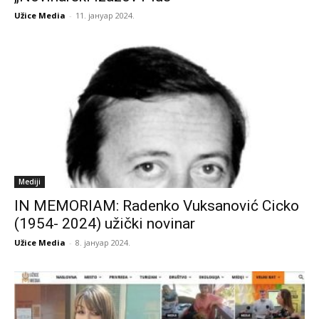
Užice Media
-
11. јануар 2024.
Mediji
IN MEMORIAM: Radenko Vuksanović Cicko
(1954- 2024) užički novinar
Užice Media
-
8. јануар 2024.