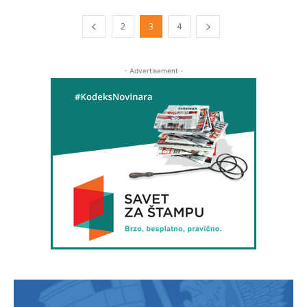
2
3
4
- Advertisement -