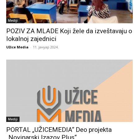
Mediji
POZIV ZA MLADE Koji žele da izveštavaju o
lokalnoj zajednici
Užice Media
-
11. јануар 2024.
Mediji
PORTAL „UŽICEMEDIA“ Deo projekta
„Novinarski Izazov Plus“