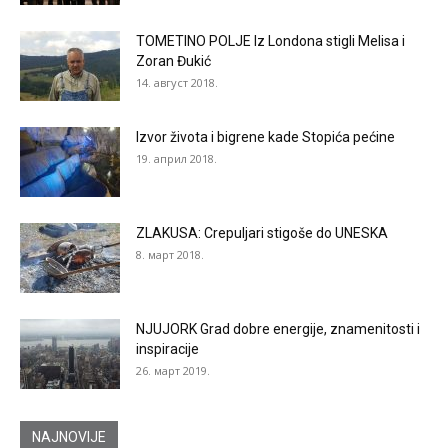
TOMETINO POLJE Iz Londona stigli Melisa i
Zoran Đukić
14. август 2018.
Izvor života i bigrene kade Stopića pećine
19. април 2018.
ZLAKUSA: Crepuljari stigoše do UNESKA
8. март 2018.
NJUJORK Grad dobre energije, znamenitosti i
inspiracije
26. март 2019.
NAJNOVIJE