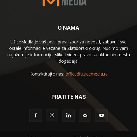
O NAMA
UžiceMedia je vaš prvi i pravi izbor za novosti, zabavu i sve
ostale informacije vezane za Zlatiborski okrug. Nudimo vam
najažurnije informacije, slike i video, pravo sa aktuelnih mesta
događaja!
Kontaktirajte nas:
office@uzicemedia.rs
PRATITE NAS