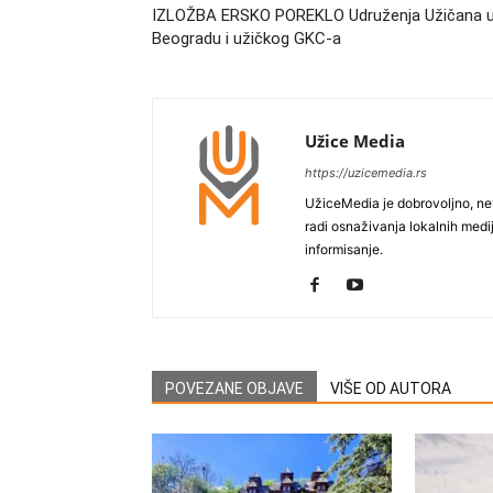
IZLOŽBA ERSKO POREKLO Udruženja Užičana 
Beogradu i užičkog GKC-a
Užice Media
https://uzicemedia.rs
UžiceMedia je dobrovoljno, ne
radi osnaživanja lokalnih med
informisanje.
POVEZANE OBJAVE
VIŠE OD AUTORA