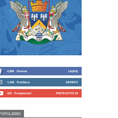
4,885
Fanova
LAJKUJ
1,420
Pratilaca
ZAPRATI
423
Pretplatnici
PRETPLATITE SE
POPULARNO