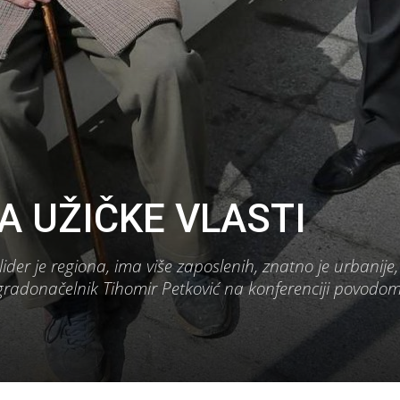
A UŽIČKE VLASTI
 lider je regiona, ima više zaposlenih, znatno je urbanije,
 je gradonačelnik Tihomir Petković na konferenciji povodo