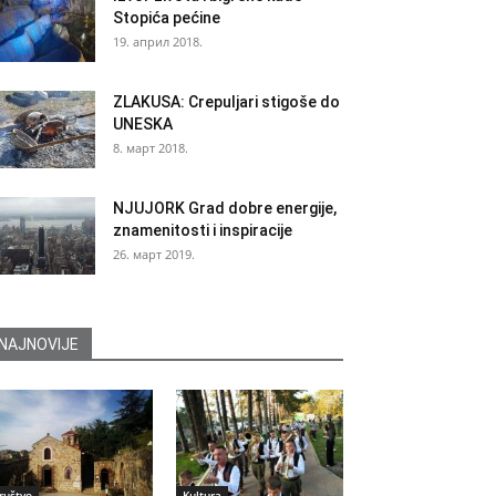
Stopića pećine
19. април 2018.
ZLAKUSA: Crepuljari stigoše do
UNESKA
8. март 2018.
NJUJORK Grad dobre energije,
znamenitosti i inspiracije
26. март 2019.
NAJNOVIJE
ruštvo
Kultura