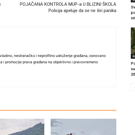
u
POJAČANA KONTROLA MUP-a U BLIZINI ŠKOLA
Sv
Policija apeluje da se ne širi panika
po
si
vladino, nestranačko i neprofitno udruženje građana, osnovano
K
ija i promocije prava građana na objektivno i pravovremeno
Po
su
20