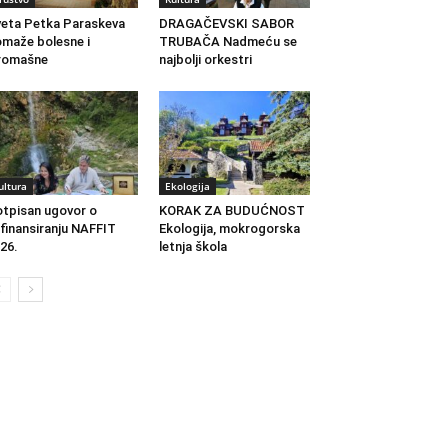
eta Petka Paraskeva
DRAGAČEVSKI SABOR
maže bolesne i
TRUBAČA Nadmeću se
romašne
najbolji orkestri
ultura
Ekologija
tpisan ugovor o
KORAK ZA BUDUĆNOST
finansiranju NAFFIT
Ekologija, mokrogorska
26.
letnja škola