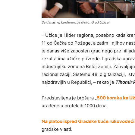
Sa današnej konferencije (Foto: Grad Užice)
– Užice je i lider regiona, posebno kada kre
11 od Čačka do Požege, a zatim i njihov nas
je danas više zaposlen grad nego pre hilja
rezultatima užičke privrede. I gradska uprav
industrijsku zonu na Beloj Zemlji. Zahvaljuj
racionalizaciji, Sistemu 48, digitalizaciji, s
najzdravijih u Republici, – rekao je
Tihomir 
Predstavljena je brošura „
500 koraka ka Už
urađene u proteklih 1000 dana.
Na platou ispred Gradske kuće rukovodeći 
gradske vlasti.