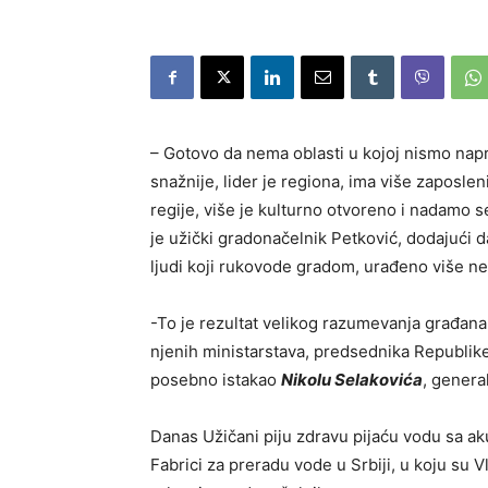
– Gotovo da nema oblasti u kojoj nismo napra
snažnije, lider je regiona, ima više zaposleni
regije, više je kulturno otvoreno i nadamo s
je užički gradonačelnik Petković, dodajući d
ljudi koji rukovode gradom, urađeno više nego
-To je rezultat velikog razumevanja građana
njenih ministarstava, predsednika Republik
posebno istakao
Nikolu Selakovića
, genera
Danas Užičani piju zdravu pijaću vodu sa ak
Fabrici za preradu vode u Srbiji, u koju su V