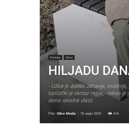
Politika
Užice
HILJADU DAN
- Užice je danas zdravije, snažnije,
turistički je centar regije,- rekao
dana aktelne vlasti.
Piše:
Užice Media
-
19. март 2019.
414