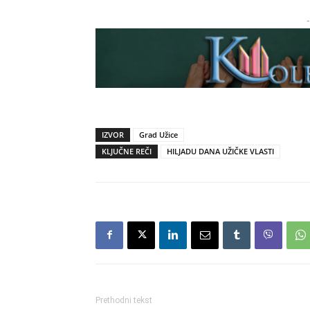
-
IZVOR
Grad Užice
KLJUČNE REČI
HILJADU DANA UŽIČKE VLASTI
Prethodni tekst