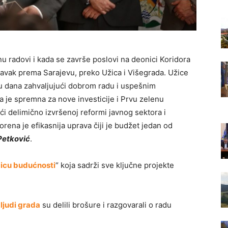
nu radovi i kada se završe poslovi na deonici Koridora
tavak prema Sarajevu, preko Užica i Višegrada. Užice
du dana zahvaljujući dobrom radu i uspešnim
a je spremna za nove investicije i Prvu zelenu
ući delimično izvršenoj reformi javnog sektora i
tvorena je efikasnija uprava čiji je budžet jedan od
Petković
.
icu budućnosti
“ koja sadrži sve ključne projekte
ljudi grada
su delili brošure i razgovarali o radu