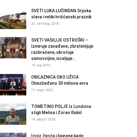
SVETI LUKA LUČINDAN Srpska
slava i veliki hrišćanski praznik
31. октобар 2018.
SVETI VASILIJE OSTROŠKI –
Izmiruje zavađene, zbratimljuje
razbraćene, ukroćuje
samovoljne, isceljuje...
14. мај 2019.
OBILAZNICA OKO UŽICA
Obezbeđeno 30 miliona evra
11. март 2022.
TOMETINO POLJE Iz Londona
stigli Melisa i Zoran Đukić
14. август 2018.
Izvor života i bigrene kade