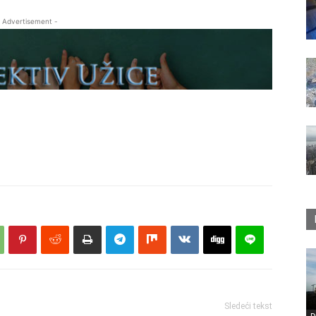
 Advertisement -
Sledeći tekst
D