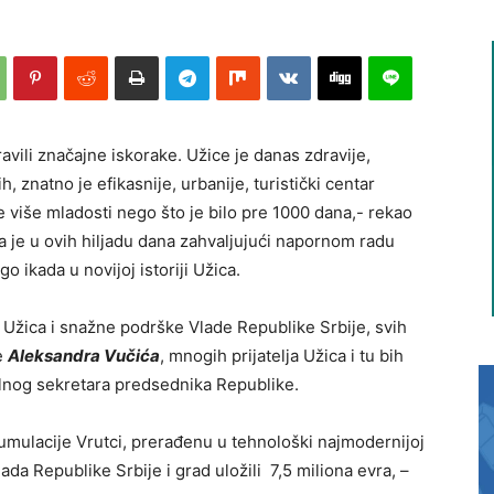
vili značajne iskorake. Užice je danas zdravije,
h, znatno je efikasnije, urbanije, turistički centar
e više mladosti nego što je bilo pre 1000 dana,- rekao
a je u ovih hiljadu dana zahvaljujući napornom radu
 ikada u novijoj istoriji Užica.
 Užica i snažne podrške Vlade Republike Srbije, svih
e
Aleksandra Vučića
, mnogih prijatelja Užica i tu bih
lnog sekretara predsednika Republike.
umulacije Vrutci, prerađenu u tehnološki najmodernijoj
lada Republike Srbije i grad uložili 7,5 miliona evra, –