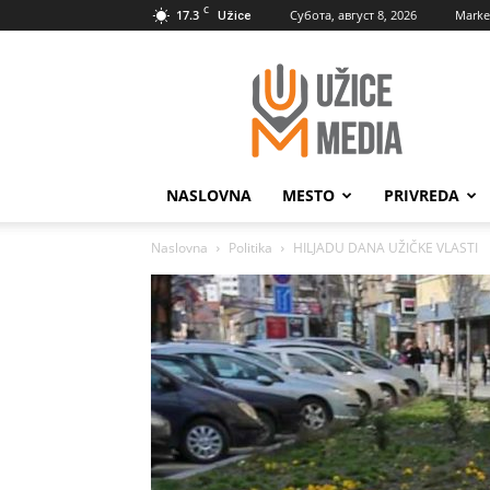
C
17.3
Субота, август 8, 2026
Marke
Užice
UžiceMedia
NASLOVNA
MESTO
PRIVREDA
Naslovna
Politika
HILJADU DANA UŽIČKE VLASTI