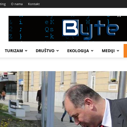
ting
O nama
Kontakt
TURIZAM
DRUŠTVO
EKOLOGIJA
MEDIJI