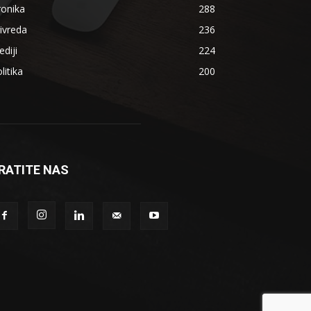
ronika
288
ivreda
236
diji
224
litika
200
RATITE NAS