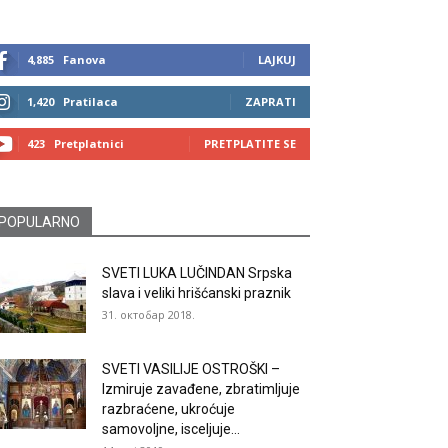
4,885
Fanova
LAJKUJ
1,420
Pratilaca
ZAPRATI
423
Pretplatnici
PRETPLATITE SE
POPULARNO
SVETI LUKA LUČINDAN Srpska
slava i veliki hrišćanski praznik
31. октобар 2018.
SVETI VASILIJE OSTROŠKI –
Izmiruje zavađene, zbratimljuje
razbraćene, ukroćuje
samovoljne, isceljuje...