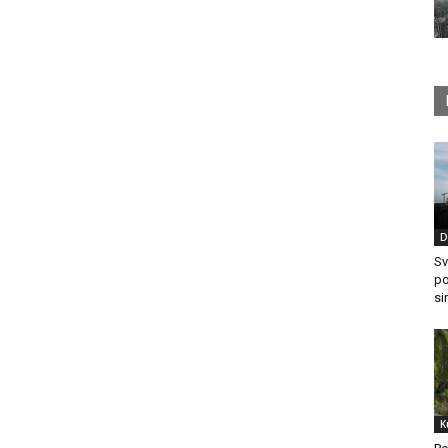
D
Sv
po
si
K