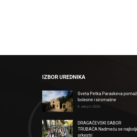
IZBOR UREDNIKA
Sveta Petka Paraskeva poma
bolesne i siromašne
8. август 2026.
DRAGAČEVSKI SABOR
TRUBAČA Nadmeću se najbolji
orkestri