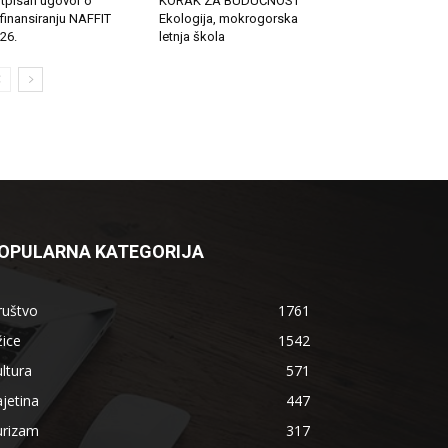
tpisan ugovor o
KORAK ZA BUDUĆNOST
finansiranju NAFFIT
Ekologija, mokrogorska
26.
letnja škola
OPULARNA KATEGORIJA
ruštvo
1761
ice
1542
ltura
571
jetina
447
urizam
317