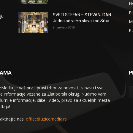
H
Pr
SVETI STEFAN – STEVANJDAN
ju
Jedna od većih slava kod Srba
Me
9. јануар 2019.
Po
NAMA
P
eMedia je vaš prvi i pravi izbor za novosti, zabavu i sve
le informacije vezane za Zlatiborski okrug. Nudimo vam
žurnije informacije, slike i video, pravo sa aktuelnih mesta
đaja!
aktirajte nas:
office@uzicemedia.rs