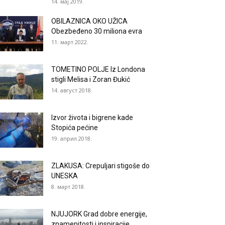
14. мај 2019.
OBILAZNICA OKO UŽICA
Obezbeđeno 30 miliona evra
11. март 2022.
TOMETINO POLJE Iz Londona
stigli Melisa i Zoran Đukić
14. август 2018.
Izvor života i bigrene kade
Stopića pećine
19. април 2018.
ZLAKUSA: Crepuljari stigoše do
UNESKA
8. март 2018.
NJUJORK Grad dobre energije,
znamenitosti i inspiracije