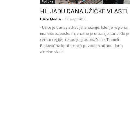
Politika
HILJADU DANA UŽIČKE VLASTI
Užice Media
-
19. март 2019.
- Užice je danas zdravije, snažnije, lider je regiona,
ima više zaposlenih, znatno je urbanije, turistički je
centar regije,- rekao je gradonačelnik Tihomir
Petković na konferenciji povodom hiljadu dana
aktelne vlasti.