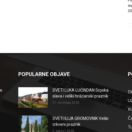
Po
su
20
POPULARNE OBJAVE
P
že
SVETI LUKA LUČINDAN Srpska
D
slava i veliki hrišćanski praznik
Už
31. октобар 2018.
Ku
Ča
SVETI ILIJA GROMOVNIK Veliki
crkveni praznik
T
2. август 2018.