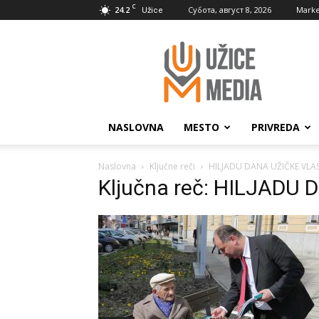
C
24.2
Субота, август 8, 2026
Marke
Užice
UžiceMedia
NASLOVNA
MESTO
PRIVREDA
Naslovna
Ključne reči
HILJADU DANA UŽIČKE VLAS
Ključna reč: HILJADU