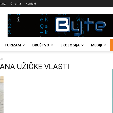
ting
O nama
Kontakt
TURIZAM
DRUŠTVO
EKOLOGIJA
MEDIJI
TI
 DANA UŽIČKE VLASTI