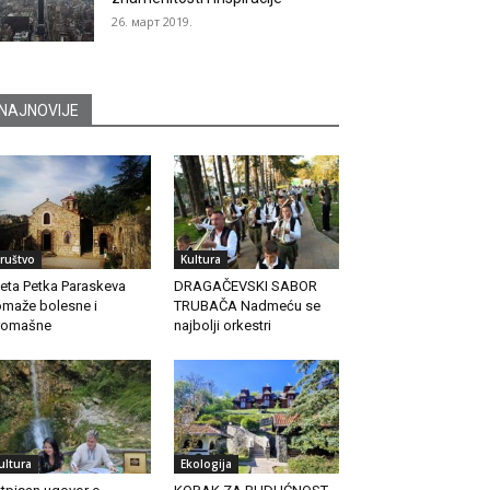
26. март 2019.
NAJNOVIJE
ruštvo
Kultura
eta Petka Paraskeva
DRAGAČEVSKI SABOR
maže bolesne i
TRUBAČA Nadmeću se
romašne
najbolji orkestri
ultura
Ekologija