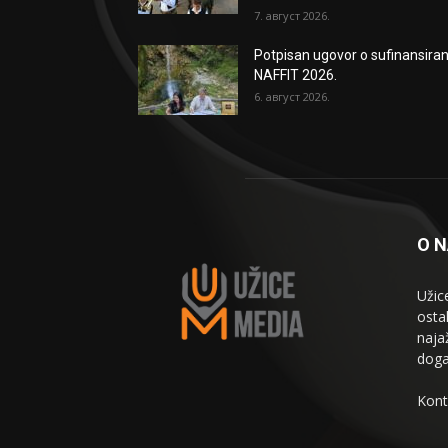
7. август 2026.
Potpisan ugovor o sufinansiran
NAFFIT 2026.
6. август 2026.
O 
Užic
osta
naja
doga
Kont