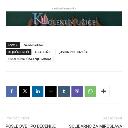
- Advertisement -
IZVOR
Grad/Bioktoš
KLJUČNE REČI
GRAD UŽICE
JAVNA PREDUZEĆA
PROLEĆNO ČIŠĆENJE GRADA
Prethodni tekst
Sledeći tekst
POSLE DVE I PO DECENIJE
SOLIDARNO ZA MIROSLAVA