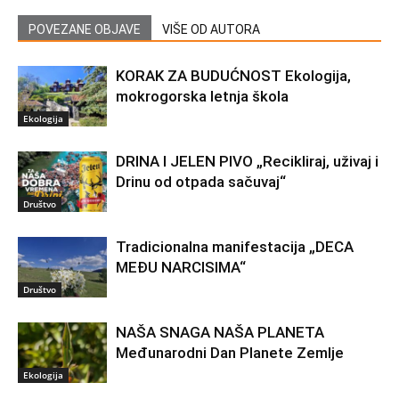
POVEZANE OBJAVE
VIŠE OD AUTORA
KORAK ZA BUDUĆNOST Ekologija,
mokrogorska letnja škola
Ekologija
DRINA I JELEN PIVO „Recikliraj, uživaj i
Drinu od otpada sačuvaj“
Društvo
Tradicionalna manifestacija „DECA
MEĐU NARCISIMA“
Društvo
NAŠA SNAGA NAŠA PLANETA
Međunarodni Dan Planete Zemlje
Ekologija