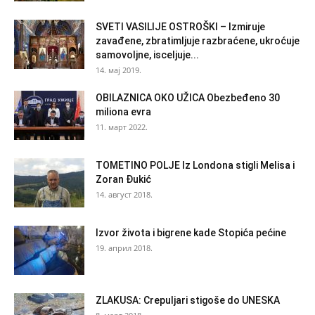
SVETI VASILIJE OSTROŠKI – Izmiruje
zavađene, zbratimljuje razbraćene, ukroćuje
samovoljne, isceljuje...
14. мај 2019.
OBILAZNICA OKO UŽICA Obezbeđeno 30
miliona evra
11. март 2022.
TOMETINO POLJE Iz Londona stigli Melisa i
Zoran Đukić
14. август 2018.
Izvor života i bigrene kade Stopića pećine
19. април 2018.
ZLAKUSA: Crepuljari stigoše do UNESKA