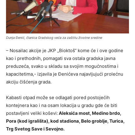
Dunja Đenić, članica Gradskog veća za zaštitu životne sredine
– Nosailac akcije je JKP „Bioktoš“ kome će i ove godine
kao i prethodnih, pomagati sva ostala gradska javna
preduzeća, svako u skladu sa svojim mogućnostima i
kapacitetima,- izjavila je Đenićeva najavljujući prolećnu
akciju čišćenja grada.
Kabasti otpad može se odlagati pored postojećih
kontejnera kao i na osam lokacija u gradu gde će biti
postavljeni veliki koševi:
Aleksića most, Medino brdo,
Pora (kod igrališta), kod stadiona, Belo groblje, Turica,
Trg Svetog Save i Sevojno.