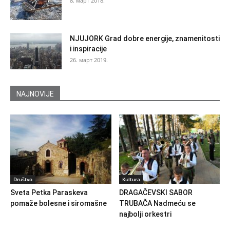
8. март 2018.
NJUJORK Grad dobre energije, znamenitosti
i inspiracije
26. март 2019.
NAJNOVIJE
Društvo
Kultura
Sveta Petka Paraskeva
DRAGAČEVSKI SABOR
pomaže bolesne i siromašne
TRUBAČA Nadmeću se
najbolji orkestri