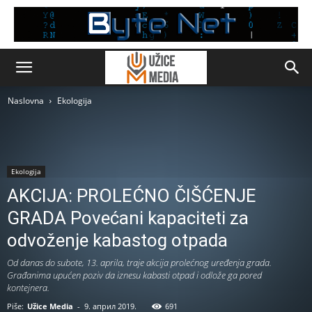
Naslovna
Ekologija
Ekologija
AKCIJA: PROLEĆNO ČIŠĆENJE
GRADA Povećani kapaciteti za
odvoženje kabastog otpada
Od danas do subote, 13. aprila, traje akcija prolećnog uređenja grada.
Građanima upućen poziv da iznesu kabasti otpad i odlože ga pored
kontejnera.
Piše:
Užice Media
-
9. април 2019.
691