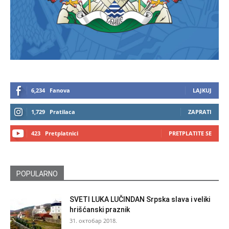
6,234
Fanova
LAJKUJ
1,729
Pratilaca
ZAPRATI
423
Pretplatnici
PRETPLATITE SE
POPULARNO
SVETI LUKA LUČINDAN Srpska slava i veliki
hrišćanski praznik
31. октобар 2018.