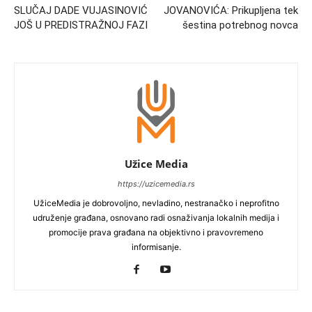
SLUČAJ DADE VUJASINOVIĆ
JOVANOVIĆA: Prikupljena tek
JOŠ U PREDISTRAŽNOJ FAZI
šestina potrebnog novca
Užice Media
https://uzicemedia.rs
UžiceMedia je dobrovoljno, nevladino, nestranačko i neprofitno
udruženje građana, osnovano radi osnaživanja lokalnih medija i
promocije prava građana na objektivno i pravovremeno
informisanje.