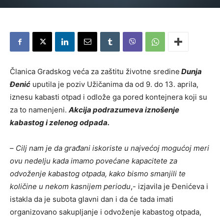
Članica Gradskog veća za zaštitu životne sredine
Dunja
Đenić
uputila je poziv Užičanima da od 9. do 13. aprila,
iznesu kabasti otpad i odlože ga pored kontejnera koji su
za to namenjeni.
Akcija podrazumeva iznošenje
kabastog i zelenog odpada.
–
Cilj nam je da građani iskoriste u najvećoj mogućoj meri
ovu nedelju kada imamo povećane kapacitete za
odvoženje kabastog otpada, kako bismo smanjili te
količine u nekom kasnijem periodu
,- izjavila je Đenićeva i
istakla da je subota glavni dan i da će tada imati
organizovano sakupljanje i odvoženje kabastog otpada,