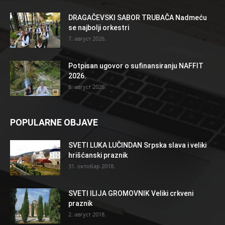
DRAGAČEVSKI SABOR TRUBAČA Nadmeću
se najbolji orkestri
7. август 2026.
Potpisan ugovor o sufinansiranju NAFFIT
2026.
6. август 2026.
POPULARNE OBJAVE
SVETI LUKA LUČINDAN Srpska slava i veliki
hrišćanski praznik
31. октобар 2018.
SVETI ILIJA GROMOVNIK Veliki crkveni
praznik
2. август 2018.