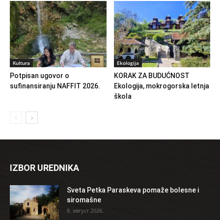
Kultura
Ekologija
Potpisan ugovor o
KORAK ZA BUDUĆNOST
sufinansiranju NAFFIT 2026.
Ekologija, mokrogorska letnja
škola
IZBOR UREDNIKA
Sveta Petka Paraskeva pomaže bolesne i
siromašne
8. август 2026.