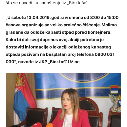
što se navodi i u saopštenju iz „Bioktoša“.
„
U subotu 13.04.2019. god. u vremenu od 8:00 do 15:00
časova organizuje se veliko prolećno čišćenje. Molimo
građane da odlože kabasti otpad pored kontejnera.
Kako bi dali svoj doprinos ovoj akciji potrebno je
dostaviti informacije o lokaciji odloženog kabastog
otpada pozivom na besplatan broj telefona 0800 031
030″, navode iz JKP „Bioktoš“ Užice
.