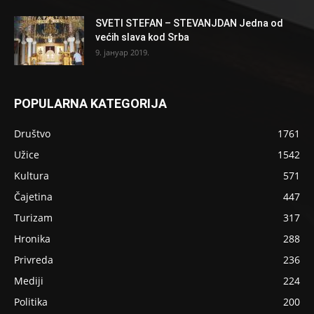
SVETI STEFAN – STEVANJDAN Jedna od
većih slava kod Srba
9. јануар 2019.
POPULARNA KATEGORIJA
Društvo
1761
Užice
1542
Kultura
571
Čajetina
447
Turizam
317
Hronika
288
Privreda
236
Mediji
224
Politika
200