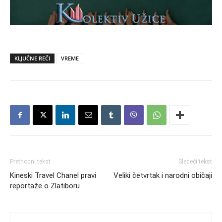
KLJUČNE REČI
VREME
Prethodni tekst
Sledeći tekst
Kineski Travel Chanel pravi
Veliki četvrtak i narodni običaji
reportaže o Zlatiboru