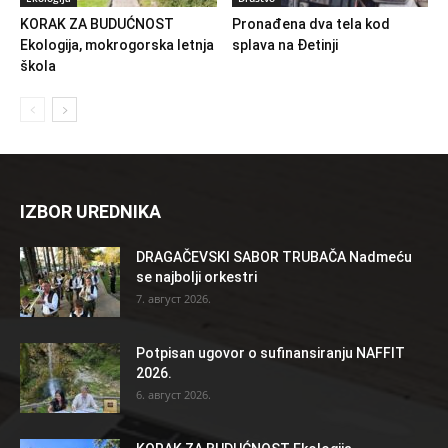
KORAK ZA BUDUĆNOST
Pronađena dva tela kod
Ekologija, mokrogorska letnja
splava na Đetinji
škola
IZBOR UREDNIKA
DRAGAČEVSKI SABOR TRUBAČA Nadmeću
se najbolji orkestri
7. август 2026.
Potpisan ugovor o sufinansiranju NAFFIT
2026.
6. август 2026.