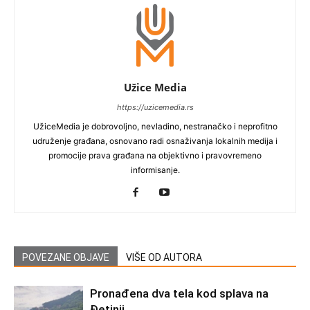
Užice Media
https://uzicemedia.rs
UžiceMedia je dobrovoljno, nevladino, nestranačko i neprofitno
udruženje građana, osnovano radi osnaživanja lokalnih medija i
promocije prava građana na objektivno i pravovremeno
informisanje.
POVEZANE OBJAVE
VIŠE OD AUTORA
Pronađena dva tela kod splava na
Đetinji