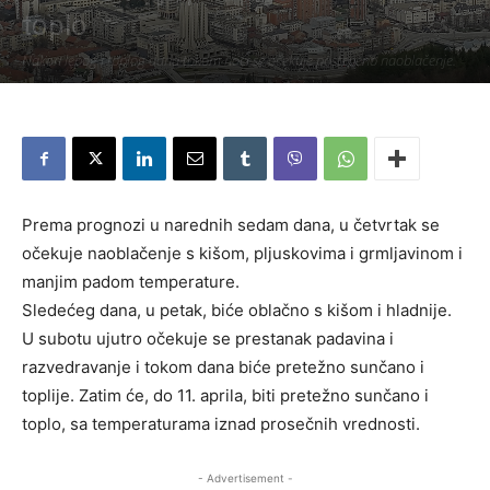
toplo
Nakon lepog i toplog dana tokom noći se očekuje postepeno naoblačenje.
Piše:
Užice Media
-
4. април 2018.
1234
Prema prognozi u narednih sedam dana, u četvrtak se
očekuje naoblačenje s kišom, pljuskovima i grmljavinom i
manjim padom temperature.
Sledećeg dana, u petak, biće oblačno s kišom i hladnije.
U subotu ujutro očekuje se prestanak padavina i
razvedravanje i tokom dana biće pretežno sunčano i
toplije. Zatim će, do 11. aprila, biti pretežno sunčano i
toplo, sa temperaturama iznad prosečnih vrednosti.
- Advertisement -