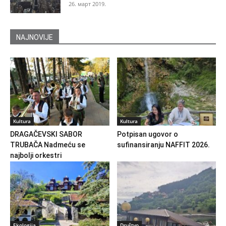
26. март 2019.
NAJNOVIJE
Kultura
Kultura
DRAGAČEVSKI SABOR
Potpisan ugovor o
TRUBAČA Nadmeću se
sufinansiranju NAFFIT 2026.
najbolji orkestri
Ekologija
Društvo