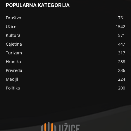
POPULARNA KATEGORIJA
Društvo
1761
Užice
1542
Kultura
571
Čajetina
447
Turizam
317
Hronika
288
Privreda
236
Mediji
224
Politika
200