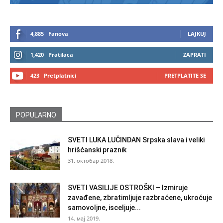
4,885
Fanova
LAJKUJ
1,420
Pratilaca
ZAPRATI
423
Pretplatnici
PRETPLATITE SE
POPULARNO
SVETI LUKA LUČINDAN Srpska slava i veliki
hrišćanski praznik
31. октобар 2018.
SVETI VASILIJE OSTROŠKI – Izmiruje
zavađene, zbratimljuje razbraćene, ukroćuje
samovoljne, isceljuje...
14. мај 2019.