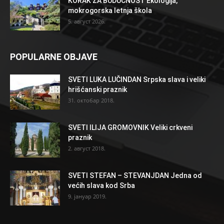
KORAK ZA BUDUĆNOST Ekologija,
mokrogorska letnja škola
5. август 2026.
POPULARNE OBJAVE
SVETI LUKA LUČINDAN Srpska slava i veliki
hrišćanski praznik
31. октобар 2018.
SVETI ILIJA GROMOVNIK Veliki crkveni
praznik
2. август 2018.
SVETI STEFAN – STEVANJDAN Jedna od
većih slava kod Srba
9. јануар 2019.