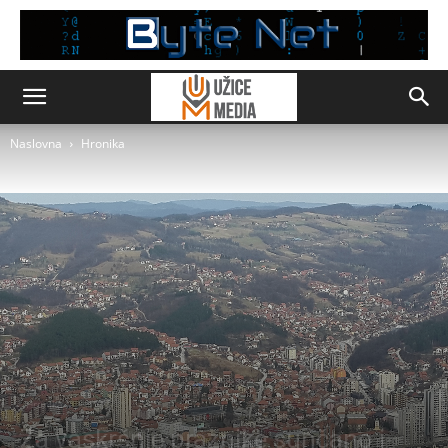
Naslovna
Hronika
Hronika
Za vaskršnje praznike sunčano i