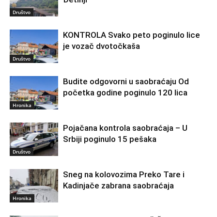
Društvo
KONTROLA Svako peto poginulo lice
je vozač dvotočkaša
Društvo
Budite odgovorni u saobraćaju Od
početka godine poginulo 120 lica
Hronika
Pojačana kontrola saobraćaja – U
Srbiji poginulo 15 pešaka
Društvo
Sneg na kolovozima Preko Tare i
Kadinjače zabrana saobraćaja
Hronika