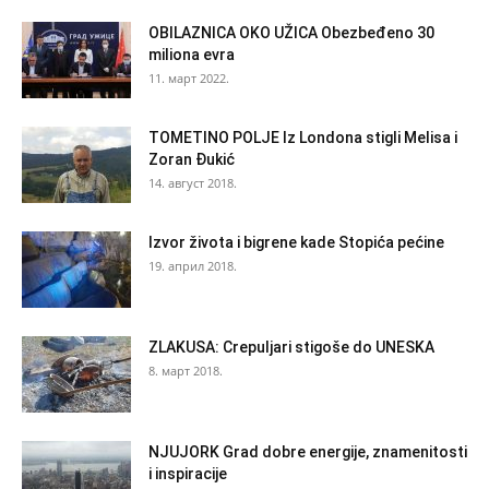
OBILAZNICA OKO UŽICA Obezbeđeno 30
miliona evra
11. март 2022.
TOMETINO POLJE Iz Londona stigli Melisa i
Zoran Đukić
14. август 2018.
Izvor života i bigrene kade Stopića pećine
19. април 2018.
ZLAKUSA: Crepuljari stigoše do UNESKA
8. март 2018.
NJUJORK Grad dobre energije, znamenitosti
i inspiracije