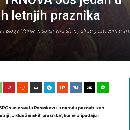
h letnjih praznika
 i Blage Marije, nisu crvena slova, ali su poštovani u s
.
i SPC slave svetu Paraskevu, u narodu poznatu kao
tnji „ciklus ženskih praznika“, kome pripadaju i