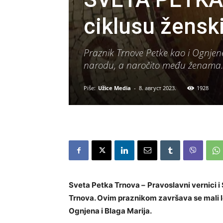
ciklusu ženski
Praznik Trnove Petke kao i Ognjene
narodu, a naročito među ženama
Piše:
Užice Media
-
8. август 2023.
1928
Sveta Petka Trnova –
Pravoslavni vernici 
Trnova. Ovim praznikom završava se mali le
Ognjena i Blaga Marija.