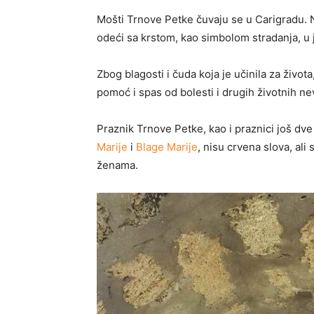
Mošti Trnove Petke čuvaju se u Carigradu. 
odeći sa krstom, kao simbolom stradanja, u j
Zbog blagosti i čuda koja je učinila za život
pomoć i spas od bolesti i drugih životnih nev
Praznik Trnove Petke, kao i praznici još dve
Marije
i
Blage Marije
, nisu crvena slova, al
ženama.