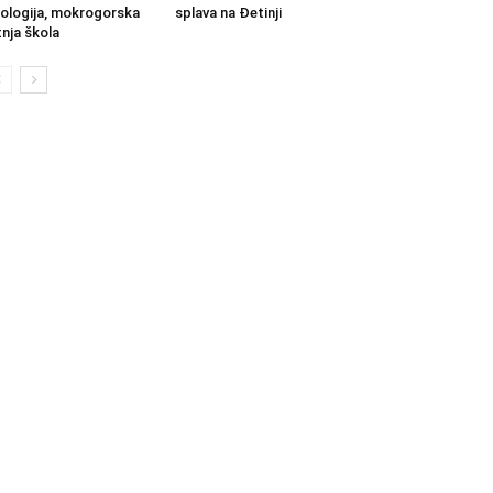
ologija, mokrogorska
splava na Đetinji
tnja škola