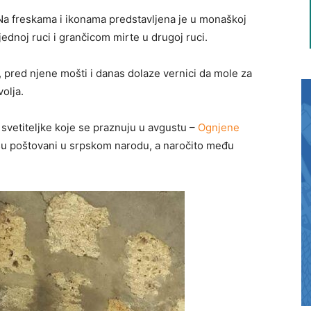
Na freskama i ikonama predstavljena je u monaškoj
ednoj ruci i grančicom mirte u drugoj ruci.
a, pred njene mošti i danas dolaze vernici da mole za
olja.
 svetiteljke koje se praznuju u avgustu –
Ognjene
i su poštovani u srpskom narodu, a naročito među