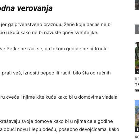
odna verovanja
, jer ga prvenstveno praznuju žene koje danas ne bi
sao u kući kako ne bi navukle gnev svetiteljke.
e Petke ne radi se, da tokom godine ne bi trnule
K
 prati veš, iznositi pepeo ili raditi bilo šta od ručnih
D
T
na
ru cveće i njime kite kuće kako bi u domovima vladala
ukrašavaju svoje domove kako bi u njima cele godine
reba obući novu i lepu odeću, posebno devojčicama, kako
E
K