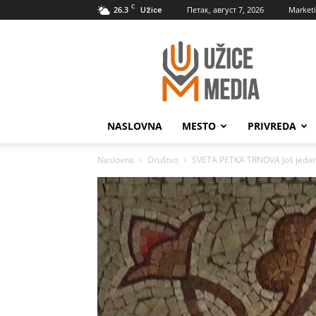
C
26.3
Петак, август 7, 2026
Market
Užice
UžiceMedia
NASLOVNA
MESTO
PRIVREDA
Naslovna
Društvo
SVETA PETKA TRNOVA Još jedan u