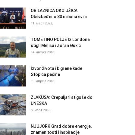
OBILAZNICA OKO UŽICA
Obezbeđeno 30 miliona evra
11. март 2022.
TOMETINO POLJE Iz Londona
stigli Melisa i Zoran Đukić
14. август 2018.
Izvor života i bigrene kade
Stopića pećine
19. април 2018.
ZLAKUSA: Crepuljari stigoše do
UNESKA
8. март 2018.
NJUJORK Grad dobre energije,
znamenitosti i inspiracije