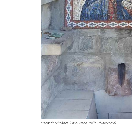
Manastir Mileševa (Foto: Nada Tošić UžiceMedia)