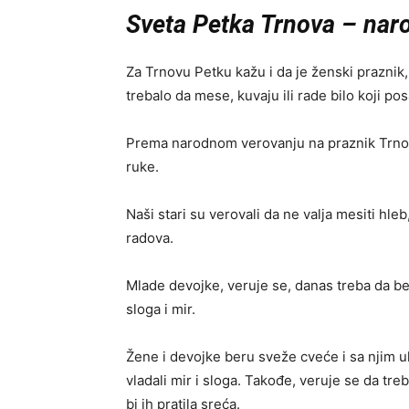
Sveta Petka Trnova
– nar
Za Trnovu Petku kažu i da je ženski praznik
trebalo da mese, kuvaju ili rade bilo koji po
Prema narodnom verovanju na praznik Trnov
ruke.
Naši stari su verovali da ne valja mesiti hleb,
radova.
Mlade devojke, veruje se, danas treba da be
sloga i mir.
Žene i devojke beru sveže cveće i sa njim 
vladali mir i sloga. Takođe, veruje se da t
bi ih pratila sreća.