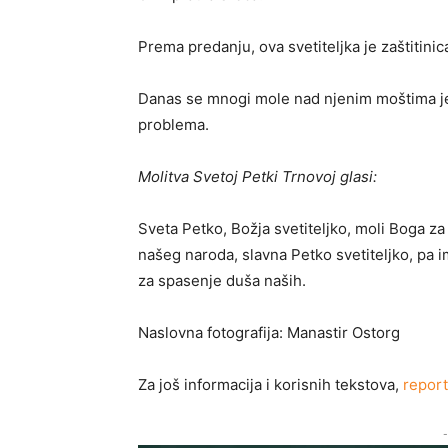
Prema predanju, ova svetiteljka je zaštitin
Danas se mnogi mole nad njenim moštima jer
problema.
Molitva Svetoj Petki Trnovoj glasi:
Sveta Petko, Božja svetiteljko, moli Boga za
našeg naroda, slavna Petko svetiteljko, pa im
za spasenje duša naših.
Naslovna fotografija: Manastir Ostorg
Za još informacija i korisnih tekstova,
repor
-