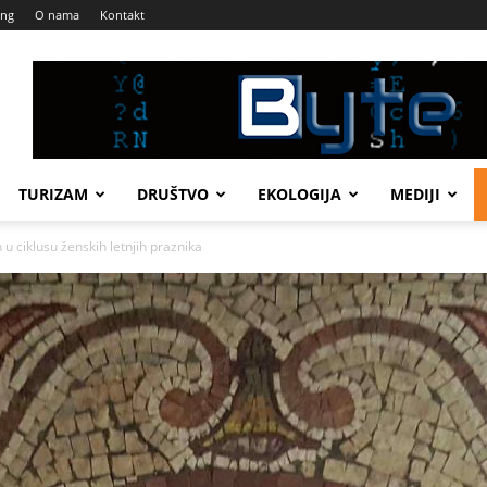
ing
O nama
Kontakt
TURIZAM
DRUŠTVO
EKOLOGIJA
MEDIJI
 ciklusu ženskih letnjih praznika