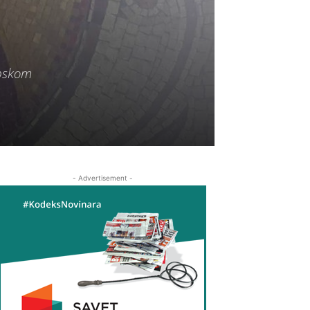
rpskom
- Advertisement -