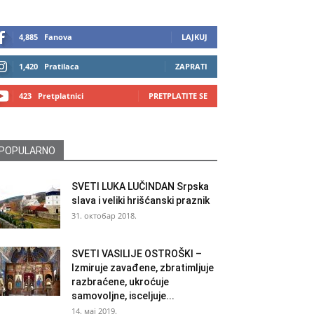
4,885
Fanova
LAJKUJ
1,420
Pratilaca
ZAPRATI
423
Pretplatnici
PRETPLATITE SE
POPULARNO
SVETI LUKA LUČINDAN Srpska
slava i veliki hrišćanski praznik
31. октобар 2018.
SVETI VASILIJE OSTROŠKI –
Izmiruje zavađene, zbratimljuje
razbraćene, ukroćuje
samovoljne, isceljuje...
14. мај 2019.