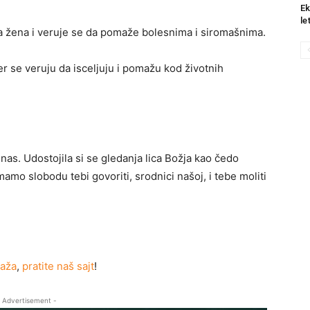
Ek
le
ica žena i veruje se da pomaže bolesnima i siromašnima.
 se veruju da isceljuju i pomažu kod životnih
 nas. Udostojila si se gledanja lica Božja kao čedo
amo slobodu tebi govoriti, srodnici našoj, i tebe moliti
taža
,
pratite naš sajt
!
 Advertisement -