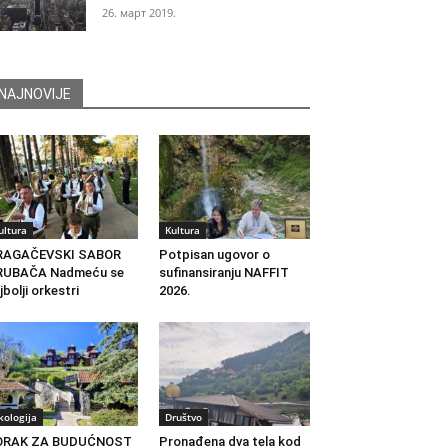
26. март 2019.
NAJNOVIJE
ultura
Kultura
RAGAČEVSKI SABOR
Potpisan ugovor o
RUBAČA Nadmeću se
sufinansiranju NAFFIT
jbolji orkestri
2026.
kologija
Društvo
ORAK ZA BUDUĆNOST
Pronađena dva tela kod