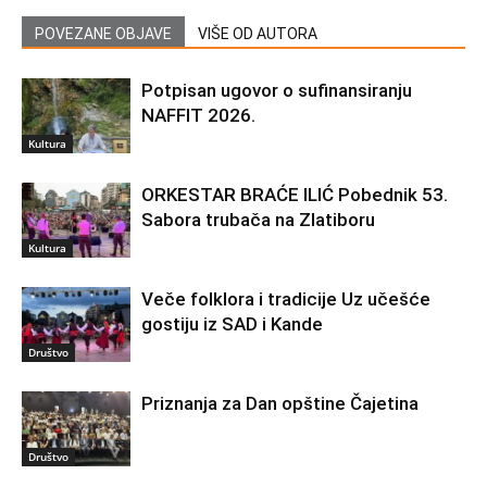
POVEZANE OBJAVE
VIŠE OD AUTORA
Potpisan ugovor o sufinansiranju
NAFFIT 2026.
Kultura
ORKESTAR BRAĆE ILIĆ Pobednik 53.
Sabora trubača na Zlatiboru
Kultura
Veče folklora i tradicije Uz učešće
gostiju iz SAD i Kande
Društvo
Priznanja za Dan opštine Čajetina
Društvo