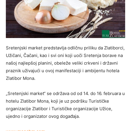
Sretenjski market predstavlja odličnu priliku da Zlatiborci,
Užičani, Čačani, kao i svi oni koji uoči Sretenja borave na
našoj najlepšoj planini, obeleže veliki crkveni i državni
praznik uživajući u ovoj manifestaciji i ambijentu hotela
Zlatibor Mona.
„Sretenjski market“ se održava od od 14. do 16. februara u
hotelu Zlatibor Mona, koji je uz podršku Turističke
organizacije Zlatibor i Turističke organizacije Užice,
ujedno i organizator ovog događaja.