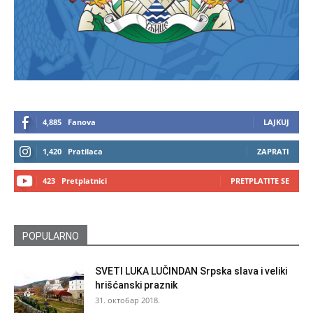
4,885
Fanova
LAJKUJ
1,420
Pratilaca
ZAPRATI
423
Pretplatnici
PRETPLATITE SE
POPULARNO
SVETI LUKA LUČINDAN Srpska slava i veliki
hrišćanski praznik
31. октобар 2018.