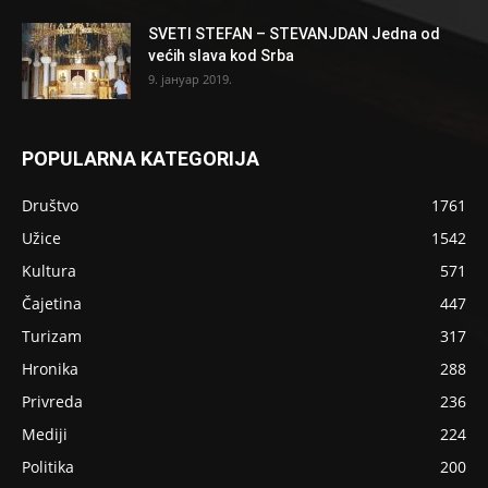
SVETI STEFAN – STEVANJDAN Jedna od
većih slava kod Srba
9. јануар 2019.
POPULARNA KATEGORIJA
Društvo
1761
Užice
1542
Kultura
571
Čajetina
447
Turizam
317
Hronika
288
Privreda
236
Mediji
224
Politika
200