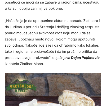
posetioci će moći da se zabave u radionicama, učestvuju
u kvizu i dobiju zanimljive poklone.
„Naša želja je da upotpunimo aktuelnu ponudu Zlatibora i
da ljudima u periodu Sretenja i dečijeg zimskog raspusta
ponudimo još jednu aktivnost kroz koju mogu da se
zabave, upoznaju nešto novo i kojom mogu upotpuniti
svoj odmor. Takođe, ideja je i da ohrabrimo kako lokalne,
tako i regionalne proizvođače i da im pružimo priliku da
predstave svoje proizvode”, objašnjava
Dejan Pejčinović
iz hotela Zlatibor Mona.