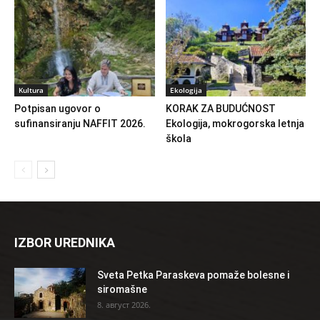
Kultura
Ekologija
Potpisan ugovor o
KORAK ZA BUDUĆNOST
sufinansiranju NAFFIT 2026.
Ekologija, mokrogorska letnja
škola
IZBOR UREDNIKA
Sveta Petka Paraskeva pomaže bolesne i
siromašne
8. август 2026.