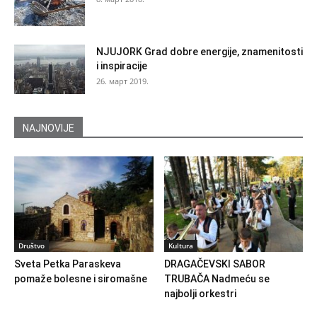
NJUJORK Grad dobre energije, znamenitosti
i inspiracije
26. март 2019.
NAJNOVIJE
Društvo
Kultura
Sveta Petka Paraskeva
DRAGAČEVSKI SABOR
pomaže bolesne i siromašne
TRUBAČA Nadmeću se
najbolji orkestri