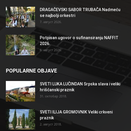
DRAGAČEVSKI SABOR TRUBAČA Nadmeću
se najbolji orkestri
7. август 2026.
Potpisan ugovor o sufinansiranju NAFFIT
2026.
6. август 2026.
POPULARNE OBJAVE
SVETI LUKA LUČINDAN Srpska slava i veliki
hrišćanski praznik
31. октобар 2018.
SVETI ILIJA GROMOVNIK Veliki crkveni
praznik
2. август 2018.