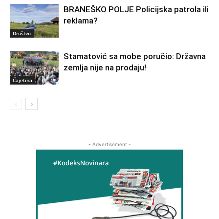
BRANEŠKO POLJE Policijska patrola ili
reklama?
Društvo
Stamatović sa mobe poručio: Državna
zemlja nije na prodaju!
Čajetina
- Advertisement -