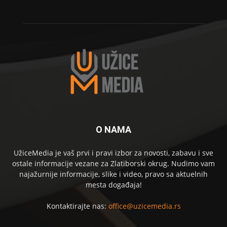
O NAMA
UžiceMedia je vaš prvi i pravi izbor za novosti, zabavu i sve
ostale informacije vezane za Zlatiborski okrug. Nudimo vam
najažurnije informacije, slike i video, pravo sa aktuelnih
mesta događaja!
Kontaktirajte nas:
office@uzicemedia.rs