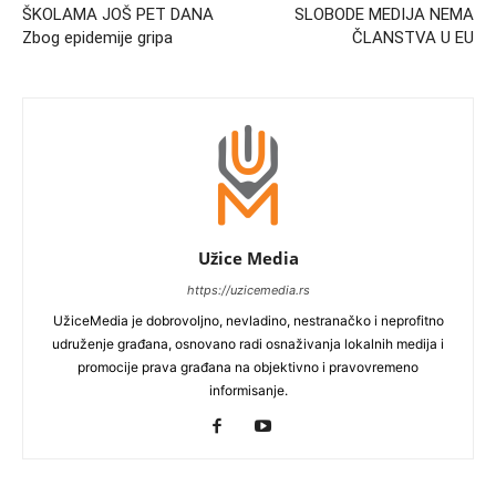
ŠKOLAMA JOŠ PET DANA
SLOBODE MEDIJA NEMA
Zbog epidemije gripa
ČLANSTVA U EU
Užice Media
https://uzicemedia.rs
UžiceMedia je dobrovoljno, nevladino, nestranačko i neprofitno
udruženje građana, osnovano radi osnaživanja lokalnih medija i
promocije prava građana na objektivno i pravovremeno
informisanje.