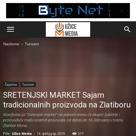
Naslovna
Turizam
Čajetina
Turizam
SRETENJSKI MARKET Sajam
tradicionalnih proizvoda na Zlatiboru
Manifestacija "Sretenjski market" na jednom mestu će okupiti ljubitelje i
proizvođače tradicionalnih proizvoda, od danas do 16. februara u hotelu
Zlatibor Mona.
Piše:
Užice Media
-
14. фебруар 2019.
517