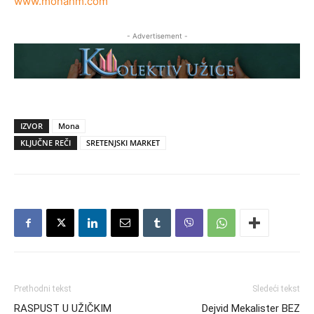
www.monahm.com
- Advertisement -
IZVOR
Mona
KLJUČNE REČI
SRETENJSKI MARKET
Prethodni tekst
Sledeći tekst
RASPUST U UŽIČKIM
Dejvid Mekalister BEZ