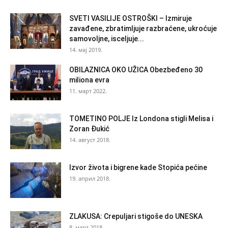
SVETI VASILIJE OSTROŠKI – Izmiruje
zavađene, zbratimljuje razbraćene, ukroćuje
samovoljne, isceljuje...
14. мај 2019.
OBILAZNICA OKO UŽICA Obezbeđeno 30
miliona evra
11. март 2022.
TOMETINO POLJE Iz Londona stigli Melisa i
Zoran Đukić
14. август 2018.
Izvor života i bigrene kade Stopića pećine
19. април 2018.
ZLAKUSA: Crepuljari stigoše do UNESKA
8. март 2018.