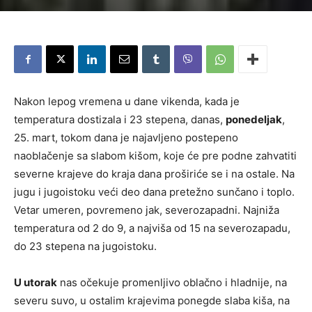
Nakon lepog vremena u dane vikenda, kada je
temperatura dostizala i 23 stepena, danas,
ponedeljak
,
25. mart, tokom dana je najavljeno postepeno
naoblačenje sa slabom kišom, koje će pre podne zahvatiti
severne krajeve do kraja dana proširiće se i na ostale. Na
jugu i jugoistoku veći deo dana pretežno sunčano i toplo.
Vetar umeren, povremeno jak, severozapadni. Najniža
temperatura od 2 do 9, a najviša od 15 na severozapadu,
do 23 stepena na jugoistoku.
U utorak
nas očekuje promenljivo oblačno i hladnije, na
severu suvo, u ostalim krajevima ponegde slaba kiša, na