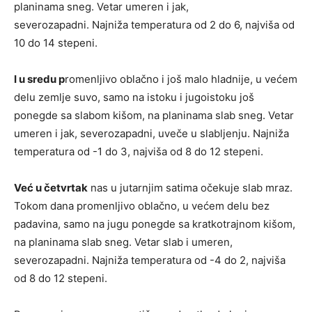
planinama sneg. Vetar umeren i jak,
severozapadni. Najniža temperatura od 2 do 6, najviša od
10 do 14 stepeni.
I u sredu p
romenljivo oblačno i još malo hladnije, u većem
delu zemlje suvo, samo na istoku i jugoistoku još
ponegde sa slabom kišom, na planinama slab sneg. Vetar
umeren i jak, severozapadni, uveče u slabljenju. Najniža
temperatura od -1 do 3, najviša od 8 do 12 stepeni.
Već u četvrtak
nas u jutarnjim satima očekuje slab mraz.
Tokom dana promenljivo oblačno, u većem delu bez
padavina, samo na jugu ponegde sa kratkotrajnom kišom,
na planinama slab sneg. Vetar slab i umeren,
severozapadni. Najniža temperatura od -4 do 2, najviša
od 8 do 12 stepeni.