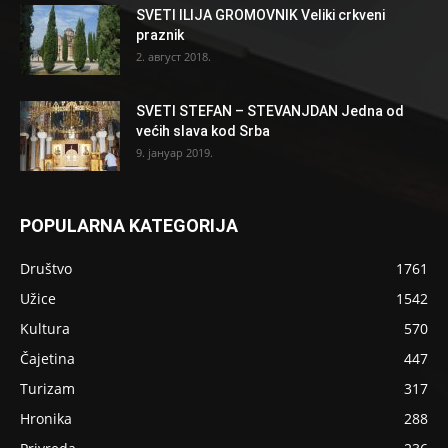
SVETI ILIJA GROMOVNIK Veliki crkveni
praznik
2. август 2018.
SVETI STEFAN – STEVANJDAN Jedna od
većih slava kod Srba
9. јануар 2019.
POPULARNA KATEGORIJA
Društvo
1761
Užice
1542
Kultura
570
Čajetina
447
Turizam
317
Hronika
288