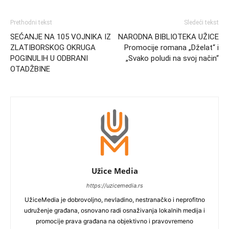
Prethodni tekst
Sledeći tekst
SEĆANJE NA 105 VOJNIKA IZ
NARODNA BIBLIOTEKA UŽICE
ZLATIBORSKOG OKRUGA
Promocije romana „Dželat“ i
POGINULIH U ODBRANI
„Svako poludi na svoj način“
OTADŽBINE
Užice Media
https://uzicemedia.rs
UžiceMedia je dobrovoljno, nevladino, nestranačko i neprofitno
udruženje građana, osnovano radi osnaživanja lokalnih medija i
promocije prava građana na objektivno i pravovremeno