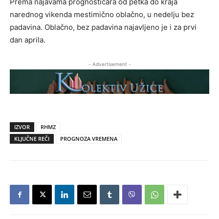
Prema najavama prognostičara od petka do kraja
narednog vikenda mestimično oblačno, u nedelju bez
padavina. Oblačno, bez padavina najavljeno je i za prvi
dan aprila.
- Advertisement -
IZVOR
RHMZ
KLJUČNE REČI
PROGNOZA VREMENA