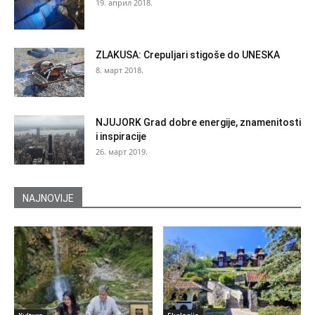
19. април 2018.
ZLAKUSA: Crepuljari stigoše do UNESKA
8. март 2018.
NJUJORK Grad dobre energije, znamenitosti
i inspiracije
26. март 2019.
NAJNOVIJE