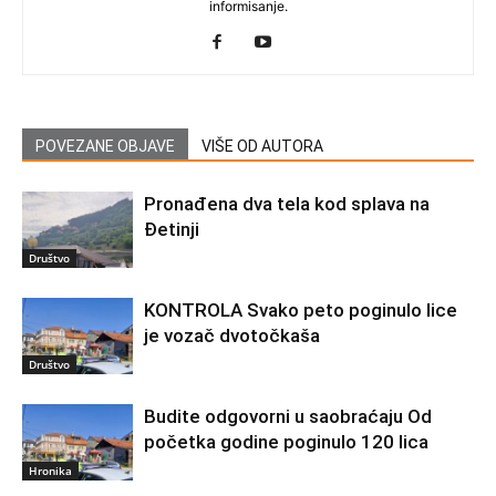
informisanje.
POVEZANE OBJAVE
VIŠE OD AUTORA
Pronađena dva tela kod splava na
Đetinji
Društvo
KONTROLA Svako peto poginulo lice
je vozač dvotočkaša
Društvo
Budite odgovorni u saobraćaju Od
početka godine poginulo 120 lica
Hronika