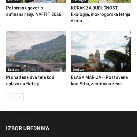
Kultura
Ekologija
Potpisan ugovor o
KORAK ZA BUDUĆNOST
sufinansiranju NAFFIT 2026.
Ekologija, mokrogorska letnja
škola
Društvo
Društvo
Pronađena dva tela kod
BLAGA MARIJA – Poštovana
splava na Đetinji
kod Srba, zaštitnica žena
IZBOR UREDNIKA