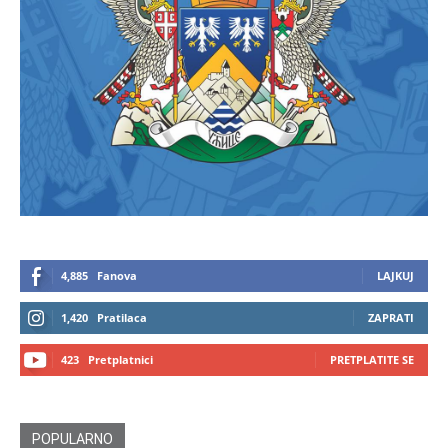
4,885
Fanova
LAJKUJ
1,420
Pratilaca
ZAPRATI
423
Pretplatnici
PRETPLATITE SE
POPULARNO