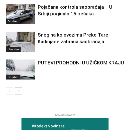
Pojačana kontrola saobraćaja – U
Srbiji poginulo 15 pešaka
Društvo
Sneg na kolovozima Preko Tare i
Kadinjače zabrana saobraćaja
Hronika
PUTEVI PROHODNI U UŽIČKOM KRAJU
Društvo
- Advertisement -