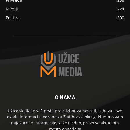
Privreda
236
Mediji
224
Politika
200
O NAMA
UžiceMedia je vaš prvi i pravi izbor za novosti, zabavu i sve
ostale informacije vezane za Zlatiborski okrug. Nudimo vam
najažurnije informacije, slike i video, pravo sa aktuelnih
mesta događaja!