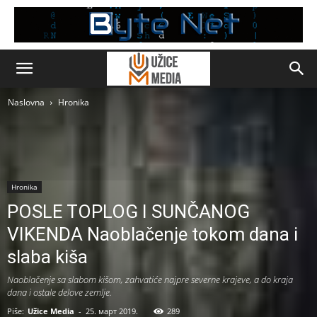
Naslovna
Hronika
Hronika
POSLE TOPLOG I SUNČANOG
VIKENDA Naoblačenje tokom dana i
slaba kiša
Naoblačenje sa slabom kišom, zahvatiće najpre severne krajeve, a do kraja
dana i ostale delove zemlje.
Piše:
Užice Media
-
25. март 2019.
289