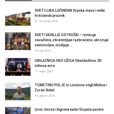
SVETI LUKA LUČINDAN Srpska slava i veliki
hrišćanski praznik
31. октобар 2018.
SVETI VASILIJE OSTROŠKI – Izmiruje
zavađene, zbratimljuje razbraćene, ukroćuje
samovoljne, isceljuje...
14. мај 2019.
OBILAZNICA OKO UŽICA Obezbeđeno 30
miliona evra
11. март 2022.
TOMETINO POLJE Iz Londona stigli Melisa i
Zoran Đukić
14. август 2018.
Izvor života i bigrene kade Stopića pećine