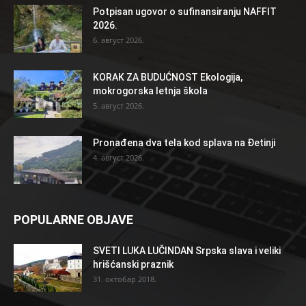
Potpisan ugovor o sufinansiranju NAFFIT
2026.
6. август 2026.
KORAK ZA BUDUĆNOST Ekologija,
mokrogorska letnja škola
5. август 2026.
Pronađena dva tela kod splava na Đetinji
4. август 2026.
POPULARNE OBJAVE
SVETI LUKA LUČINDAN Srpska slava i veliki
hrišćanski praznik
31. октобар 2018.