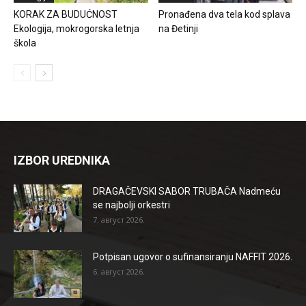
KORAK ZA BUDUĆNOST
Pronađena dva tela kod splava
Ekologija, mokrogorska letnja
na Đetinji
škola
IZBOR UREDNIKA
DRAGAČEVSKI SABOR TRUBAČA Nadmeću
se najbolji orkestri
7. август 2026.
Potpisan ugovor o sufinansiranju NAFFIT 2026.
6. август 2026.