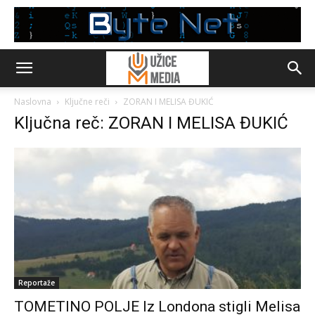
Naslovna
Ključne reči
ZORAN I MELISA ĐUKIĆ
Ključna reč: ZORAN I MELISA ĐUKIĆ
Reportaže
TOMETINO POLJE Iz Londona stigli Melisa