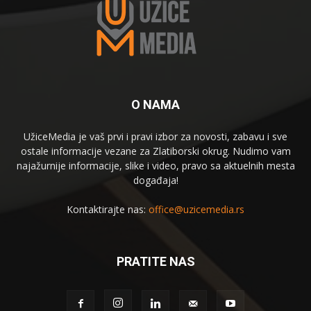
O NAMA
UžiceMedia je vaš prvi i pravi izbor za novosti, zabavu i sve
ostale informacije vezane za Zlatiborski okrug. Nudimo vam
najažurnije informacije, slike i video, pravo sa aktuelnih mesta
događaja!
Kontaktirajte nas:
office@uzicemedia.rs
PRATITE NAS