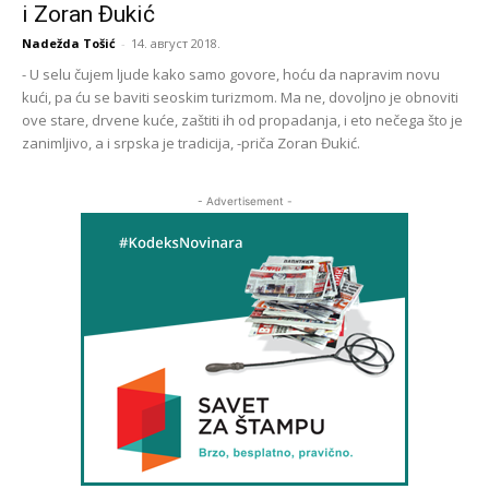
i Zoran Đukić
Nadežda Tošić
-
14. август 2018.
- U selu čujem ljude kako samo govore, hoću da napravim novu
kući, pa ću se baviti seoskim turizmom. Ma ne, dovoljno je obnoviti
ove stare, drvene kuće, zaštiti ih od propadanja, i eto nečega što je
zanimljivo, a i srpska je tradicija, -priča Zoran Đukić.
- Advertisement -