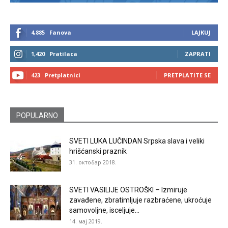
4,885
Fanova
LAJKUJ
1,420
Pratilaca
ZAPRATI
423
Pretplatnici
PRETPLATITE SE
POPULARNO
SVETI LUKA LUČINDAN Srpska slava i veliki
hrišćanski praznik
31. октобар 2018.
SVETI VASILIJE OSTROŠKI – Izmiruje
zavađene, zbratimljuje razbraćene, ukroćuje
samovoljne, isceljuje...
14. мај 2019.