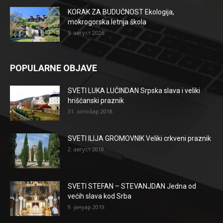
KORAK ZA BUDUĆNOST Ekologija,
mokrogorska letnja škola
5. август 2026.
POPULARNE OBJAVE
SVETI LUKA LUČINDAN Srpska slava i veliki
hrišćanski praznik
31. октобар 2018.
SVETI ILIJA GROMOVNIK Veliki crkveni praznik
2. август 2018.
SVETI STEFAN – STEVANJDAN Jedna od
većih slava kod Srba
9. јануар 2019.