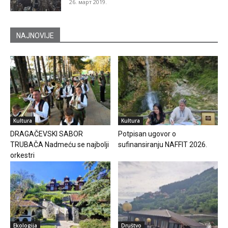
26. март 2019.
NAJNOVIJE
Kultura
Kultura
DRAGAČEVSKI SABOR
Potpisan ugovor o
TRUBAČA Nadmeću se najbolji
sufinansiranju NAFFIT 2026.
orkestri
Ekologija
Društvo