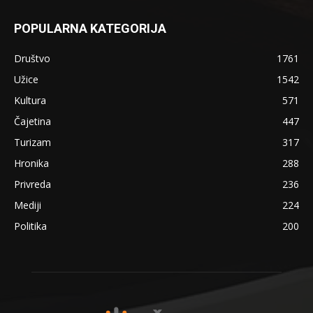
POPULARNA KATEGORIJA
Društvo
1761
Užice
1542
Kultura
571
Čajetina
447
Turizam
317
Hronika
288
Privreda
236
Mediji
224
Politika
200