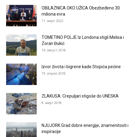
OBILAZNICA OKO UŽICA Obezbeđeno 30
miliona evra
11. март 2022.
TOMETINO POLJE Iz Londona stigli Melisa i
Zoran Đukić
14. август 2018.
Izvor života i bigrene kade Stopića pećine
19. април 2018.
ZLAKUSA: Crepuljari stigoše do UNESKA
8. март 2018.
NJUJORK Grad dobre energije, znamenitosti i
inspiracije