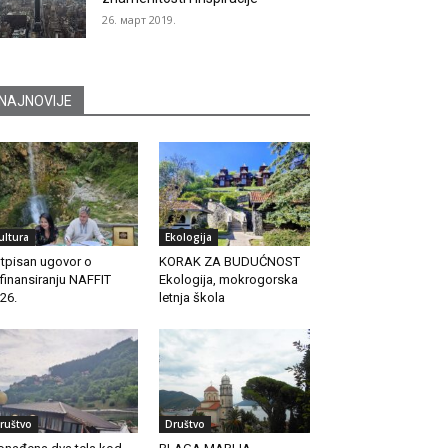
26. март 2019.
NAJNOVIJE
ultura
Ekologija
tpisan ugovor o
KORAK ZA BUDUĆNOST
finansiranju NAFFIT
Ekologija, mokrogorska
26.
letnja škola
ruštvo
Društvo