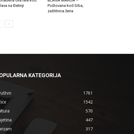
onađena dva tela kod
BLAGA MARIJA –
lava na Đetinji
Poštovana kod Srba,
zaštitnica žena
OPULARNA KATEGORIJA
ruštvo
1761
ice
1542
ltura
570
jetina
447
urizam
317