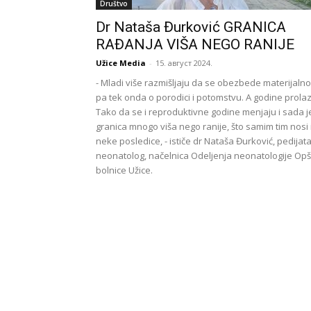
Društvo
Dr Nataša Đurković GRANICA
RAĐANJA VIŠA NEGO RANIJE
Užice Media
-
15. август 2024.
- Mladi više razmišljaju da se obezbede materijalno
pa tek onda o porodici i potomstvu. A godine prolaz
Tako da se i reproduktivne godine menjaju i sada j
granica mnogo viša nego ranije, što samim tim nosi 
neke posledice, - ističe dr Nataša Đurković, pedijata
neonatolog, načelnica Odeljenja neonatologije Opš
bolnice Užice.