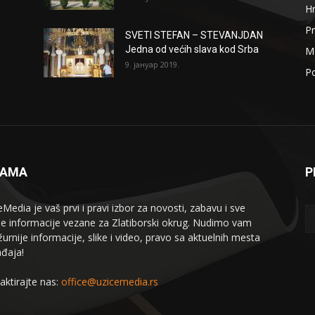
H
Pr
SVETI STEFAN – STEVANJDAN
Jedna od većih slava kod Srba
Me
9. јануар 2019.
Po
NAMA
P
eMedia je vaš prvi i pravi izbor za novosti, zabavu i sve
le informacije vezane za Zlatiborski okrug. Nudimo vam
žurnije informacije, slike i video, pravo sa aktuelnih mesta
đaja!
aktirajte nas:
office@uzicemedia.rs