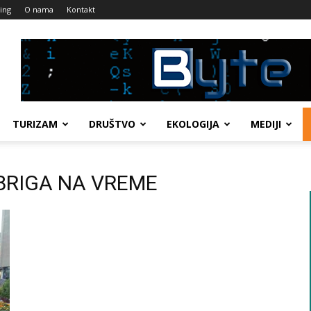
ing
O nama
Kontakt
TURIZAM
DRUŠTVO
EKOLOGIJA
MEDIJI
I BRIGA NA VREME