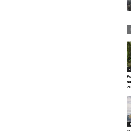
K
Po
su
20
D