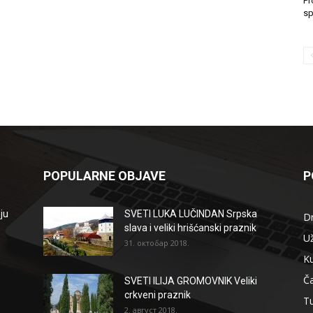
Pr
sp
POPULARNE OBJAVE
P
ju
SVETI LUKA LUČINDAN Srpska
D
slava i veliki hrišćanski praznik
Už
31. октобар 2018.
Ku
Ča
SVETI ILIJA GROMOVNIK Veliki
crkveni praznik
T
2. август 2018.