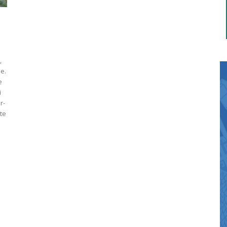
,
e.
e
i
r-
te