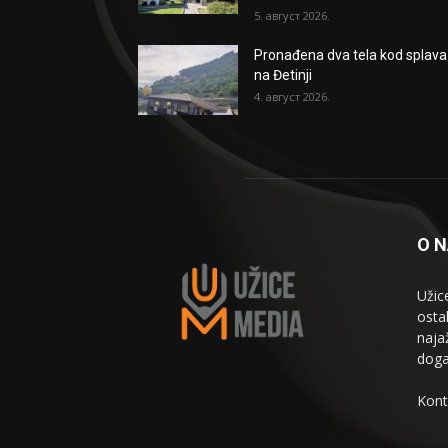
5. август 2026.
Pronađena dva tela kod splava
na Đetinji
4. август 2026.
O 
Užic
osta
naja
doga
Kont