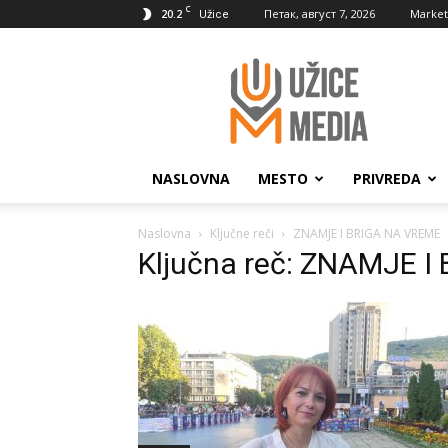
C
20.2
Петак, август 7, 2026
Market
Užice
UžiceMedia
NASLOVNA
MESTO
PRIVREDA
Naslovna
Ključne reči
ZNAMJE I BRIGA NA VREME
Ključna reč: ZNAMJE 