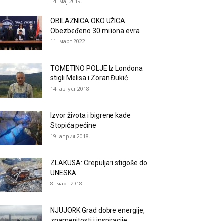
14. мај 2019.
OBILAZNICA OKO UŽICA
Obezbeđeno 30 miliona evra
11. март 2022.
TOMETINO POLJE Iz Londona
stigli Melisa i Zoran Đukić
14. август 2018.
Izvor života i bigrene kade
Stopića pećine
19. април 2018.
ZLAKUSA: Crepuljari stigoše do
UNESKA
8. март 2018.
NJUJORK Grad dobre energije,
znamenitosti i inspiracije