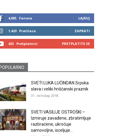
4,885
Fanova
LAJKUJ
1,420
Pratilaca
ZAPRATI
423
Pretplatnici
PRETPLATITE SE
POPULARNO
SVETI LUKA LUČINDAN Srpska
slava i veliki hrišćanski praznik
31. октобар 2018.
SVETI VASILIJE OSTROŠKI –
Izmiruje zavađene, zbratimljuje
razbraćene, ukroćuje
samovoljne, isceljuje...