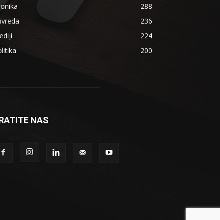
ronika
288
ivreda
236
diji
224
litika
200
RATITE NAS