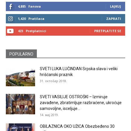
4,885
Fanova
LAJKUJ
1,420
Pratilaca
ZAPRATI
423
Pretplatnici
PRETPLATITE SE
POPULARNO
SVETI LUKA LUČINDAN Srpska slava i veliki
hrišćanski praznik
31. октобар 2018.
SVETI VASILIJE OSTROŠKI – Izmiruje
zavađene, zbratimljuje razbraćene, ukroćuje
samovoljne, isceljuje...
14. мај 2019.
OBILAZNICA OKO UŽICA Obezbeđeno 30