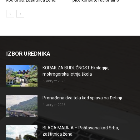
IZBOR UREDNIKA
KORAK ZA BUDUĆNOST Ekologija,
mokrogorska letnja škola
5. август 2026.
Pronađena dva tela kod splava na Đetinji
4. август 2026.
BLAGA MARIJA – Poštovana kod Srba,
zaštitnica žena