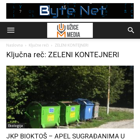
Naslovna
Ključne reči
ZELENI KONTEJNERI
Ključna reč: ZELENI KONTEJNERI
Ekologija
JKP BIOKTOŠ – APEL SUGRAĐANIMA U