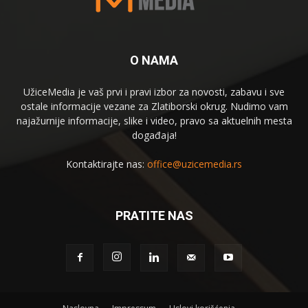
O NAMA
UžiceMedia je vaš prvi i pravi izbor za novosti, zabavu i sve
ostale informacije vezane za Zlatiborski okrug. Nudimo vam
najažurnije informacije, slike i video, pravo sa aktuelnih mesta
događaja!
Kontaktirajte nas:
office@uzicemedia.rs
PRATITE NAS