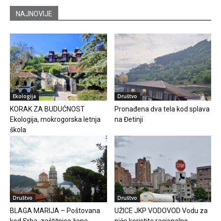
NAJNOVIJE
Ekologija
Društvo
KORAK ZA BUDUĆNOST
Pronađena dva tela kod splava
Ekologija, mokrogorska letnja
na Đetinji
škola
Društvo
Društvo
BLAGA MARIJA – Poštovana
UŽICE JKP VODOVOD Vodu za
kod Srba, zaštitnica žena
piće koristite racionalno