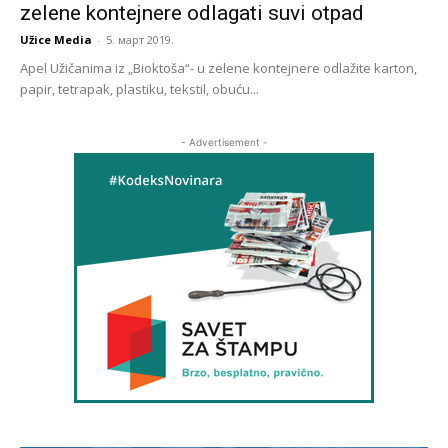
zelene kontejnere odlagati suvi otpad
Užice Media
-
5. март 2019.
Apel Užičanima iz „Bioktoša“- u zelene kontejnere odlažite karton,
papir, tetrapak, plastiku, tekstil, obuću...
- Advertisement -