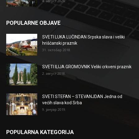
4. август 2026.
POPULARNE OBJAVE
SVETI LUKA LUČINDAN Srpska slava i veliki
hrišćanski praznik
31. октобар 2018.
SVETI ILIJA GROMOVNIK Veliki crkveni praznik
2. август 2018.
SVETI STEFAN – STEVANJDAN Jedna od
većih slava kod Srba
9. јануар 2019.
POPULARNA KATEGORIJA