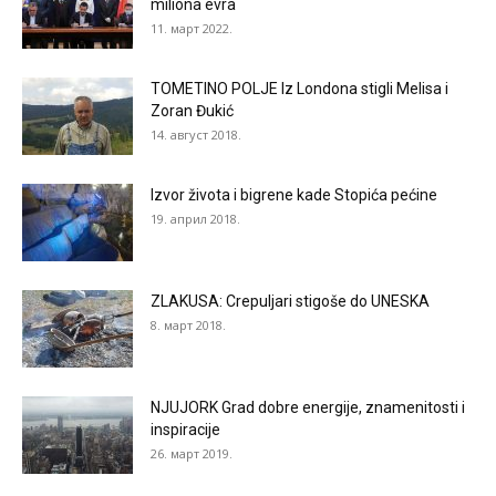
miliona evra
11. март 2022.
TOMETINO POLJE Iz Londona stigli Melisa i
Zoran Đukić
14. август 2018.
Izvor života i bigrene kade Stopića pećine
19. април 2018.
ZLAKUSA: Crepuljari stigoše do UNESKA
8. март 2018.
NJUJORK Grad dobre energije, znamenitosti i
inspiracije
26. март 2019.