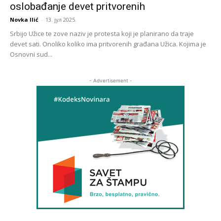
oslobađanje devet pritvorenih
Novka Ilić
-
13. јул 2025.
Srbijo Užice te zove naziv je protesta koji je planirano da traje
devet sati. Onoliko koliko ima pritvorenih građana Užica. Kojima je
Osnovni sud...
- Advertisement -