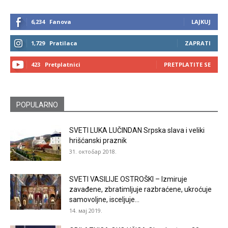
6,234
Fanova
LAJKUJ
1,729
Pratilaca
ZAPRATI
423
Pretplatnici
PRETPLATITE SE
POPULARNO
SVETI LUKA LUČINDAN Srpska slava i veliki
hrišćanski praznik
31. октобар 2018.
SVETI VASILIJE OSTROŠKI – Izmiruje
zavađene, zbratimljuje razbraćene, ukroćuje
samovoljne, isceljuje...
14. мај 2019.