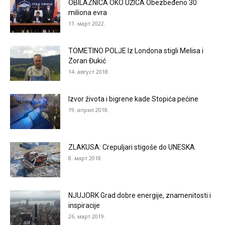
OBILAZNICA OKO UŽICA Obezbeđeno 30
miliona evra
11. март 2022.
TOMETINO POLJE Iz Londona stigli Melisa i
Zoran Đukić
14. август 2018.
Izvor života i bigrene kade Stopića pećine
19. април 2018.
ZLAKUSA: Crepuljari stigoše do UNESKA
8. март 2018.
NJUJORK Grad dobre energije, znamenitosti i
inspiracije
26. март 2019.