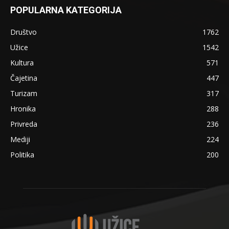
POPULARNA KATEGORIJA
Društvo
1762
Užice
1542
Kultura
571
Čajetina
447
Turizam
317
Hronika
288
Privreda
236
Mediji
224
Politika
200