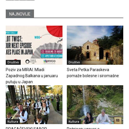
NAJNOVIJE
Društvo
Društvo
Poziv za MIRAI: Mladi
Sveta Petka Paraskeva
Zapadnog Balkana u januaru
pomaže bolesne i siromašne
putuju u Japan
Kultura
Kultura
DRAGAČEVSKI SABOR
Potpisan ugovor o