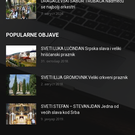
DRAGAČEVSKI SABOR TRUBAČA Nadmeću
se najbolji orkestri
7. август 2026.
POPULARNE OBJAVE
SVETI LUKA LUČINDAN Srpska slava i veliki
hrišćanski praznik
31. октобар 2018.
SVETI ILIJA GROMOVNIK Veliki crkveni praznik
2. август 2018.
SVETI STEFAN – STEVANJDAN Jedna od
većih slava kod Srba
9. јануар 2019.