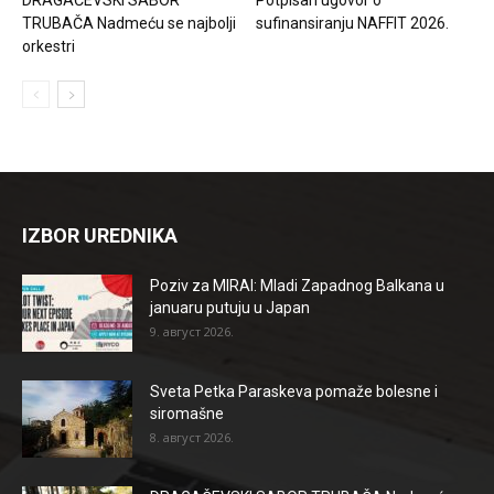
TRUBAČA Nadmeću se najbolji
sufinansiranju NAFFIT 2026.
orkestri
IZBOR UREDNIKA
Poziv za MIRAI: Mladi Zapadnog Balkana u
januaru putuju u Japan
9. август 2026.
Sveta Petka Paraskeva pomaže bolesne i
siromašne
8. август 2026.