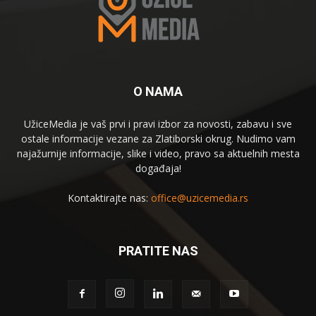
O NAMA
UžiceMedia je vaš prvi i pravi izbor za novosti, zabavu i sve
ostale informacije vezane za Zlatiborski okrug. Nudimo vam
najažurnije informacije, slike i video, pravo sa aktuelnih mesta
događaja!
Kontaktirajte nas:
office@uzicemedia.rs
PRATITE NAS