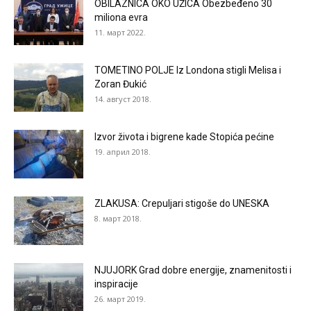
OBILAZNICA OKO UŽICA Obezbeđeno 30
miliona evra
11. март 2022.
TOMETINO POLJE Iz Londona stigli Melisa i
Zoran Đukić
14. август 2018.
Izvor života i bigrene kade Stopića pećine
19. април 2018.
ZLAKUSA: Crepuljari stigoše do UNESKA
8. март 2018.
NJUJORK Grad dobre energije, znamenitosti i
inspiracije
26. март 2019.