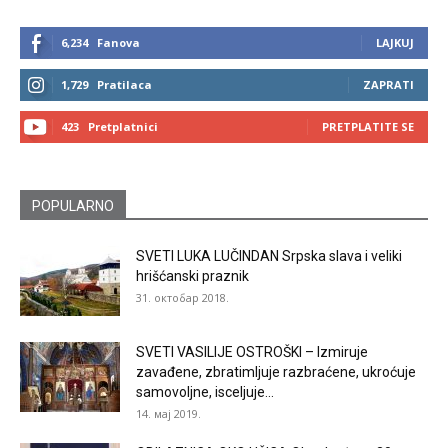
6,234
Fanova
LAJKUJ
1,729
Pratilaca
ZAPRATI
423
Pretplatnici
PRETPLATITE SE
POPULARNO
SVETI LUKA LUČINDAN Srpska slava i veliki
hrišćanski praznik
31. октобар 2018.
SVETI VASILIJE OSTROŠKI – Izmiruje
zavađene, zbratimljuje razbraćene, ukroćuje
samovoljne, isceljuje...
14. мај 2019.