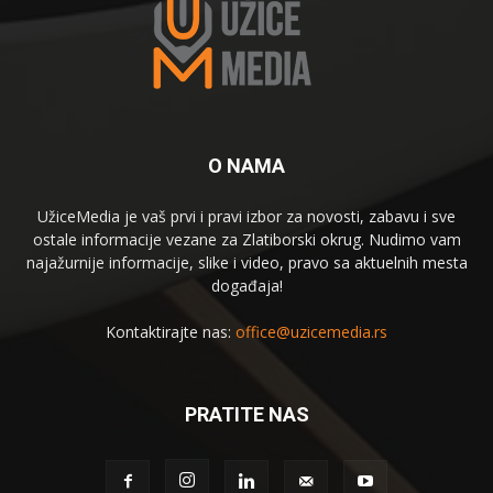
O NAMA
UžiceMedia je vaš prvi i pravi izbor za novosti, zabavu i sve
ostale informacije vezane za Zlatiborski okrug. Nudimo vam
najažurnije informacije, slike i video, pravo sa aktuelnih mesta
događaja!
Kontaktirajte nas:
office@uzicemedia.rs
PRATITE NAS