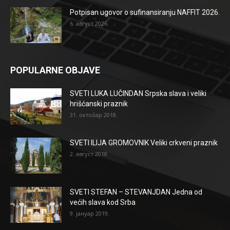
Potpisan ugovor o sufinansiranju NAFFIT 2026.
6. август 2026.
POPULARNE OBJAVE
SVETI LUKA LUČINDAN Srpska slava i veliki
hrišćanski praznik
31. октобар 2018.
SVETI ILIJA GROMOVNIK Veliki crkveni praznik
2. август 2018.
SVETI STEFAN – STEVANJDAN Jedna od
većih slava kod Srba
9. јануар 2019.