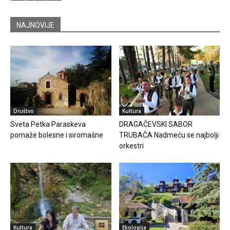
NAJNOVIJE
Društvo
Kultura
Sveta Petka Paraskeva
DRAGAČEVSKI SABOR
pomaže bolesne i siromašne
TRUBAČA Nadmeću se najbolji
orkestri
Kultura
Ekologija