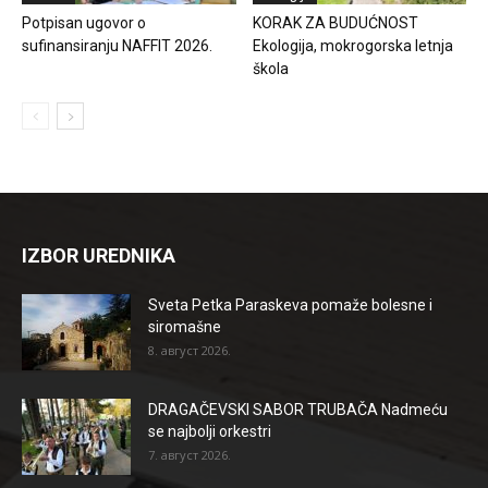
Potpisan ugovor o
KORAK ZA BUDUĆNOST
sufinansiranju NAFFIT 2026.
Ekologija, mokrogorska letnja
škola
IZBOR UREDNIKA
Sveta Petka Paraskeva pomaže bolesne i
siromašne
8. август 2026.
DRAGAČEVSKI SABOR TRUBAČA Nadmeću
se najbolji orkestri
7. август 2026.