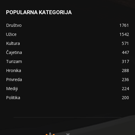
POPULARNA KATEGORIJA
Društvo
1761
Užice
1542
Kultura
571
Čajetina
447
Turizam
317
Hronika
288
Privreda
236
Mediji
224
Politika
200