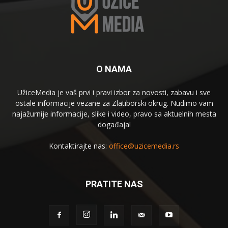
O NAMA
UžiceMedia je vaš prvi i pravi izbor za novosti, zabavu i sve
ostale informacije vezane za Zlatiborski okrug. Nudimo vam
najažurnije informacije, slike i video, pravo sa aktuelnih mesta
događaja!
Kontaktirajte nas:
office@uzicemedia.rs
PRATITE NAS