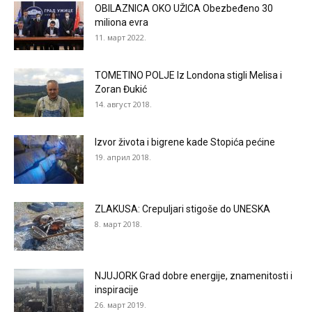
OBILAZNICA OKO UŽICA Obezbeđeno 30
miliona evra
11. март 2022.
TOMETINO POLJE Iz Londona stigli Melisa i
Zoran Đukić
14. август 2018.
Izvor života i bigrene kade Stopića pećine
19. април 2018.
ZLAKUSA: Crepuljari stigoše do UNESKA
8. март 2018.
NJUJORK Grad dobre energije, znamenitosti i
inspiracije
26. март 2019.