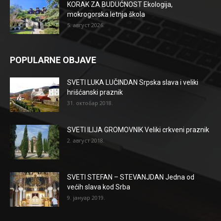
KORAK ZA BUDUĆNOST Ekologija,
mokrogorska letnja škola
5. август 2026.
POPULARNE OBJAVE
SVETI LUKA LUČINDAN Srpska slava i veliki
hrišćanski praznik
31. октобар 2018.
SVETI ILIJA GROMOVNIK Veliki crkveni praznik
2. август 2018.
SVETI STEFAN – STEVANJDAN Jedna od
većih slava kod Srba
9. јануар 2019.