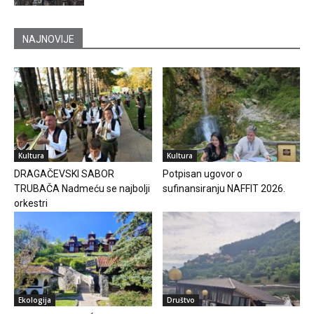
NAJNOVIJE
Kultura
Kultura
DRAGAČEVSKI SABOR
Potpisan ugovor o
TRUBAČA Nadmeću se najbolji
sufinansiranju NAFFIT 2026.
orkestri
Ekologija
Društvo