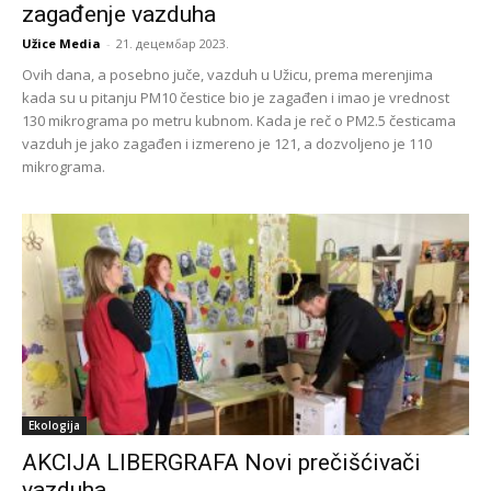
zagađenje vazduha
Užice Media
-
21. децембар 2023.
Ovih dana, a posebno juče, vazduh u Užicu, prema merenjima
kada su u pitanju PM10 čestice bio je zagađen i imao je vrednost
130 mikrograma po metru kubnom. Kada je reč o PM2.5 česticama
vazduh je jako zagađen i izmereno je 121, a dozvoljeno je 110
mikrograma.
Ekologija
AKCIJA LIBERGRAFA Novi prečišćivači
vazduha