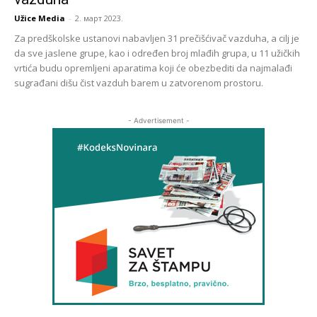
Užice Media
-
2. март 2023.
Za predškolske ustanovi nabavljen 31 prečišćivač vazduha, a cilj je
da sve jaslene grupe, kao i određen broj mlađih grupa, u 11 užičkih
vrtića budu opremljeni aparatima koji će obezbediti da najmalađi
sugrađani dišu čist vazduh barem u zatvorenom prostoru.
- Advertisement -