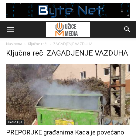
Naslovna
Ključne reči
ZAGADJENJE VAZDUHA
Ključna reč: ZAGADJENJE VAZDUHA
Ekologija
PREPORUKE građanima Kada je povećano