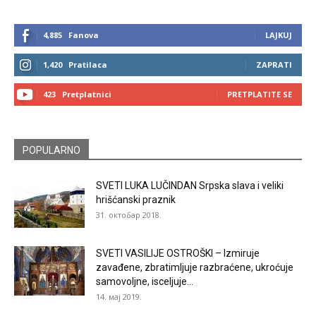
4,885
Fanova
LAJKUJ
1,420
Pratilaca
ZAPRATI
423
Pretplatnici
PRETPLATITE SE
POPULARNO
SVETI LUKA LUČINDAN Srpska slava i veliki
hrišćanski praznik
31. октобар 2018.
SVETI VASILIJE OSTROŠKI – Izmiruje
zavađene, zbratimljuje razbraćene, ukroćuje
samovoljne, isceljuje...
14. мај 2019.