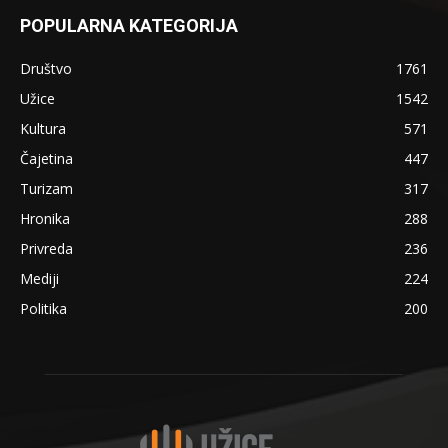
POPULARNA KATEGORIJA
Društvo
1761
Užice
1542
Kultura
571
Čajetina
447
Turizam
317
Hronika
288
Privreda
236
Mediji
224
Politika
200