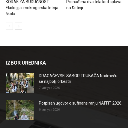
KORAK ZA BUDUĆNOST
Pronađena dva tela kod splava
Ekologija, mokrogorska letnja
na Đetinji
škola
IZBOR UREDNIKA
DRAGAČEVSKI SABOR TRUBAČA Nadmeću
se najbolji orkestri
7. август 2026.
Potpisan ugovor o sufinansiranju NAFFIT 2026.
6. август 2026.