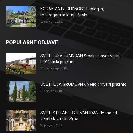
KORAK ZA BUDUĆNOST Ekologija,
mokrogorska letnja škola
5. август 2026.
POPULARNE OBJAVE
SVETI LUKA LUČINDAN Srpska slava i veliki
hrišćanski praznik
31. октобар 2018.
SVETI ILIJA GROMOVNIK Veliki crkveni praznik
2. август 2018.
SVETI STEFAN – STEVANJDAN Jedna od
većih slava kod Srba
9. јануар 2019.