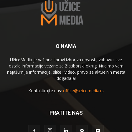
O NAMA
UžiceMedia je vaš prvi i pravi izbor za novosti, zabavu i sve
ostale informacije vezane za Zlatiborski okrug. Nudimo vam
najažurnije informacije, slike i video, pravo sa aktuelnih mesta
događaja!
Kontaktirajte nas:
office@uzicemedia.rs
PRATITE NAS