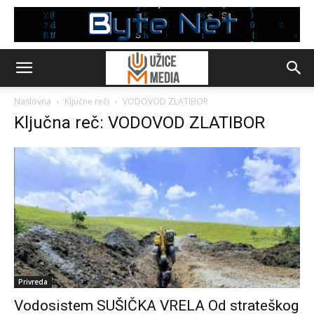
Naslovna
Ključne reči
VODOVOD ZLATIBOR
Ključna reč: VODOVOD ZLATIBOR
Privreda
Vodosistem SUŠIČKA VRELA Od strateškog