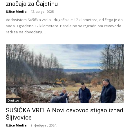
značaja za Čajetinu
Užice Media
-
12. август 2025.
Vodosistem Sušička vrela - dugačak je 17 kilometara, od čega je do
sada izgrađeno 12 kilometara. Paralelno sa izgradnjom cevovoda
radi se na dovođenju...
Društvo
SUŠIČKA VRELA Novi cevovod stigao iznad
Šljivovice
Užice Media
-
9. фебруар 2024.