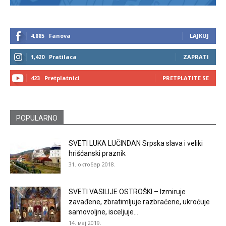
4,885
Fanova
LAJKUJ
1,420
Pratilaca
ZAPRATI
423
Pretplatnici
PRETPLATITE SE
POPULARNO
SVETI LUKA LUČINDAN Srpska slava i veliki
hrišćanski praznik
31. октобар 2018.
SVETI VASILIJE OSTROŠKI – Izmiruje
zavađene, zbratimljuje razbraćene, ukroćuje
samovoljne, isceljuje...
14. мај 2019.