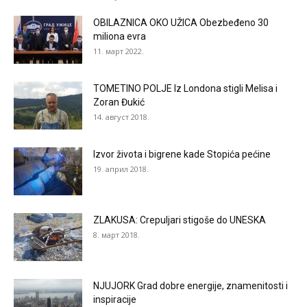
OBILAZNICA OKO UŽICA Obezbeđeno 30
miliona evra
11. март 2022.
TOMETINO POLJE Iz Londona stigli Melisa i
Zoran Đukić
14. август 2018.
Izvor života i bigrene kade Stopića pećine
19. април 2018.
ZLAKUSA: Crepuljari stigoše do UNESKA
8. март 2018.
NJUJORK Grad dobre energije, znamenitosti i
inspiracije