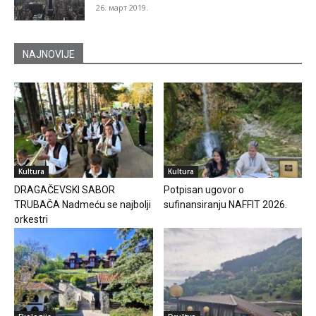
26. март 2019.
NAJNOVIJE
Kultura
Kultura
DRAGAČEVSKI SABOR
Potpisan ugovor o
TRUBAČA Nadmeću se najbolji
sufinansiranju NAFFIT 2026.
orkestri