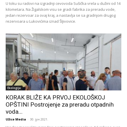
U toku su radovi na izgradnji cevovoda Sušička vrela u dužini od 14
kilometara. Na Žigalskom visu se gradi fabrika za preradu vode,
jedan rezervoar za ovaj kraj, a nastavlja se sa gradnjom drugog
rezervoara u Lukovićima iznad Šljivovice.
Ekologija
KORAK BLIŽE KA PRVOJ EKOLOŠKOJ
OPŠTINI Postrojenje za preradu otpadnih
voda...
Užice Media
-
30. јун 2021.