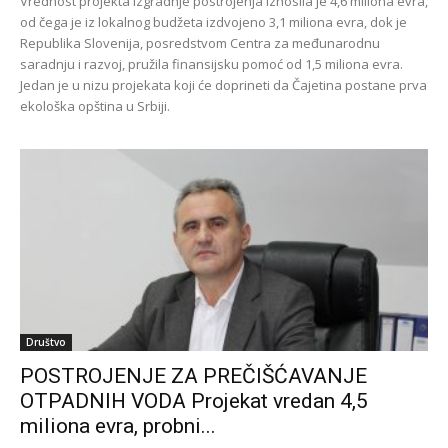
Vrednost projekta izgradnje postrojenja iznosila je 4,6 miliona evra,
od čega je iz lokalnog budžeta izdvojeno 3,1 miliona evra, dok je
Republika Slovenija, posredstvom Centra za međunarodnu
saradnju i razvoj, pružila finansijsku pomoć od 1,5 miliona evra.
Jedan je u nizu projekata koji će doprineti da Čajetina postane prva
ekološka opština u Srbiji.
Društvo
POSTROJENJE ZA PREČIŠĆAVANJE
OTPADNIH VODA Projekat vredan 4,5
miliona evra, probni...