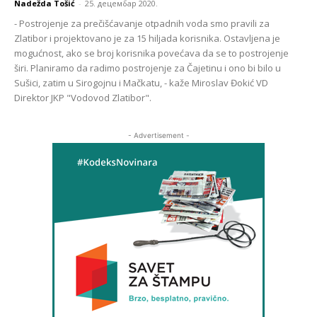
Nadežda Tošić
-
25. децембар 2020.
- Postrojenje za prečišćavanje otpadnih voda smo pravili za
Zlatibor i projektovano je za 15 hiljada korisnika. Ostavljena je
mogućnost, ako se broj korisnika povećava da se to postrojenje
širi. Planiramo da radimo postrojenje za Čajetinu i ono bi bilo u
Sušici, zatim u Sirogojnu i Mačkatu, - kaže Miroslav Đokić VD
Direktor JKP "Vodovod Zlatibor".
- Advertisement -