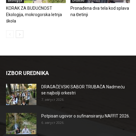
Ekologija
Društvo
KORAK ZA BUDUĆNOST
Pronađena dva tela kod splava
Ekologija, mokrogorska letnja
na Đetinji
škola
IZBOR UREDNIKA
DRAGAČEVSKI SABOR TRUBAČA Nadmeću
se najbolji orkestri
7. август 2026.
Potpisan ugovor o sufinansiranju NAFFIT 2026.
6. август 2026.