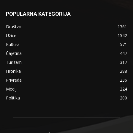
POPULARNA KATEGORIJA
Društvo
1761
Užice
1542
Kultura
571
Čajetina
447
Turizam
317
Hronika
288
Privreda
236
Mediji
224
Politika
200