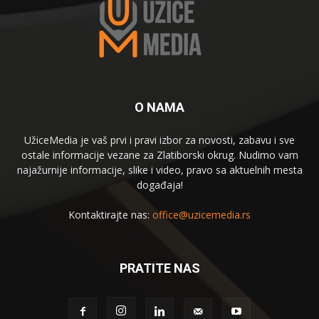
O NAMA
UžiceMedia je vaš prvi i pravi izbor za novosti, zabavu i sve
ostale informacije vezane za Zlatiborski okrug. Nudimo vam
najažurnije informacije, slike i video, pravo sa aktuelnih mesta
događaja!
Kontaktirajte nas:
office@uzicemedia.rs
PRATITE NAS