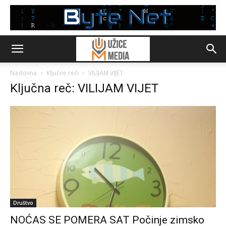
Naslovna
Ključne reči
VILIJAM VIJET
Ključna reč: VILIJAM VIJET
Društvo
NOĆAS SE POMERA SAT Počinje zimsko