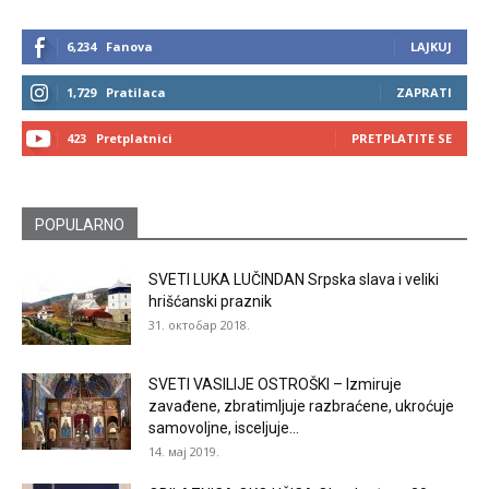
6,234
Fanova
LAJKUJ
1,729
Pratilaca
ZAPRATI
423
Pretplatnici
PRETPLATITE SE
POPULARNO
SVETI LUKA LUČINDAN Srpska slava i veliki
hrišćanski praznik
31. октобар 2018.
SVETI VASILIJE OSTROŠKI – Izmiruje
zavađene, zbratimljuje razbraćene, ukroćuje
samovoljne, isceljuje...
14. мај 2019.