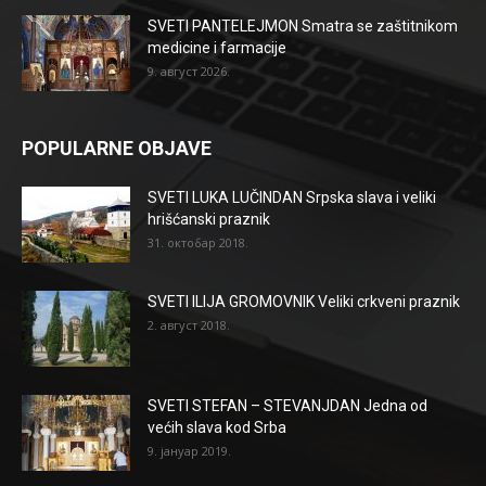
SVETI PANTELEJMON Smatra se zaštitnikom
medicine i farmacije
9. август 2026.
POPULARNE OBJAVE
SVETI LUKA LUČINDAN Srpska slava i veliki
hrišćanski praznik
31. октобар 2018.
SVETI ILIJA GROMOVNIK Veliki crkveni praznik
2. август 2018.
SVETI STEFAN – STEVANJDAN Jedna od
većih slava kod Srba
9. јануар 2019.