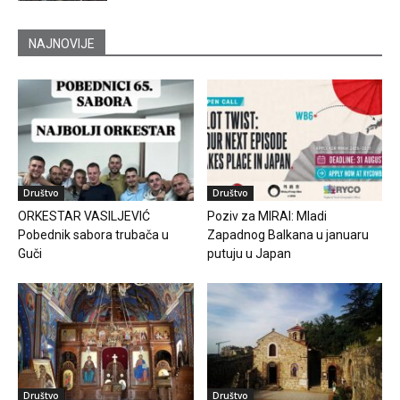
NAJNOVIJE
Društvo
Društvo
ORKESTAR VASILJEVIĆ
Poziv za MIRAI: Mladi
Pobednik sabora trubača u
Zapadnog Balkana u januaru
Guči
putuju u Japan
Društvo
Društvo