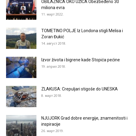
OBILAZNICA OKO UŽICA Obezbeđeno 30
miliona evra
11. март 2022.
TOMETINO POLJE Iz Londona stigli Melisa i
Zoran Đukić
14. август 2018.
Izvor života i bigrene kade Stopića pećine
19. април 2018.
ZLAKUSA: Crepuljari stigoše do UNESKA
8. март 2018.
NJUJORK Grad dobre energije, znamenitosti i
inspiracije
26. март 2019.