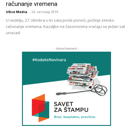
računanje vremena
Užice Media
-
26. октобар 2019.
U nedelju, 27. oktobra u tri sata posle ponoći, počinje zimsko
računanje vremena. Kazaljke na časovnicima vraćaju se jedan sat
unazad.
- Advertisement -