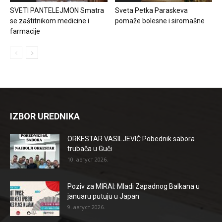
SVETI PANTELEJMON Smatra
Sveta Petka Paraskeva
se zaštitnikom medicine i
pomaže bolesne i siromašne
farmacije
IZBOR UREDNIKA
ORKESTAR VASILJEVIĆ Pobednik sabora
trubača u Guči
10. август 2026.
Poziv za MIRAI: Mladi Zapadnog Balkana u
januaru putuju u Japan
9. август 2026.