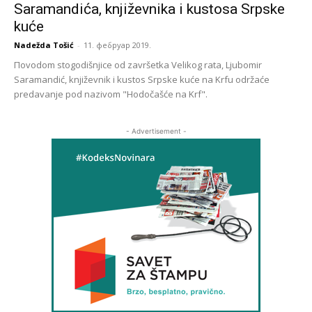
Saramandića, književnika i kustosa Srpske
kuće
Nadežda Tošić
-
11. фебруар 2019.
Пovodom stogodišnjice od završetka Velikog rata, Ljubomir
Saramandić, književnik i kustos Srpske kuće na Krfu održaće
predavanje pod nazivom "Hodočašće na Krf".
- Advertisement -