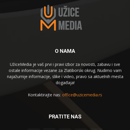
O NAMA
UžiceMedia je vaš prvi i pravi izbor za novosti, zabavu i sve
ostale informacije vezane za Zlatiborski okrug. Nudimo vam
najažurnije informacije, slike i video, pravo sa aktuelnih mesta
događaja!
Kontaktirajte nas:
office@uzicemedia.rs
PRATITE NAS