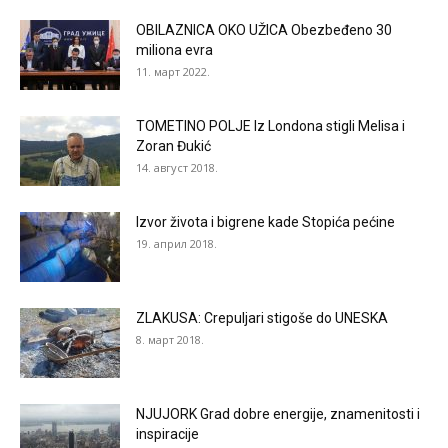
OBILAZNICA OKO UŽICA Obezbeđeno 30
miliona evra
11. март 2022.
TOMETINO POLJE Iz Londona stigli Melisa i
Zoran Đukić
14. август 2018.
Izvor života i bigrene kade Stopića pećine
19. април 2018.
ZLAKUSA: Crepuljari stigoše do UNESKA
8. март 2018.
NJUJORK Grad dobre energije, znamenitosti i
inspiracije