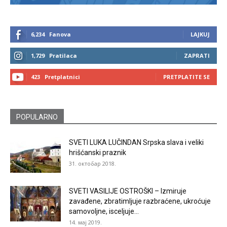
6,234
Fanova
LAJKUJ
1,729
Pratilaca
ZAPRATI
423
Pretplatnici
PRETPLATITE SE
POPULARNO
SVETI LUKA LUČINDAN Srpska slava i veliki
hrišćanski praznik
31. октобар 2018.
SVETI VASILIJE OSTROŠKI – Izmiruje
zavađene, zbratimljuje razbraćene, ukroćuje
samovoljne, isceljuje...
14. мај 2019.