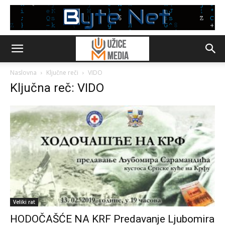
Naslovna
Ključne reči
VIDO
Ključna reč: VIDO
Veliki rat
HODOČAŠĆE NA KRF Predavanje Ljubomira