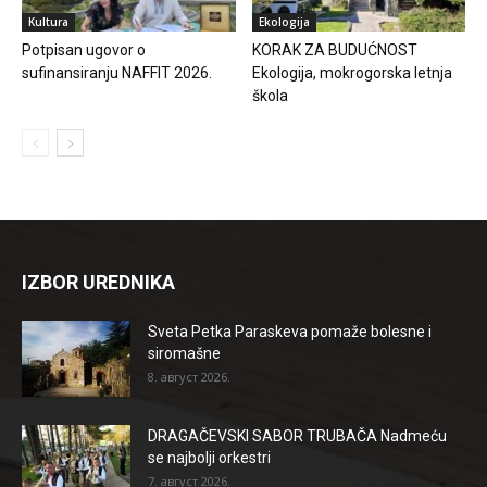
Kultura
Ekologija
Potpisan ugovor o
KORAK ZA BUDUĆNOST
sufinansiranju NAFFIT 2026.
Ekologija, mokrogorska letnja
škola
IZBOR UREDNIKA
Sveta Petka Paraskeva pomaže bolesne i
siromašne
8. август 2026.
DRAGAČEVSKI SABOR TRUBAČA Nadmeću
se najbolji orkestri
7. август 2026.