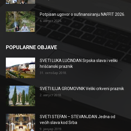
Potpisan ugovor o sufinansiranju NAFFIT 2026.
6. август 2026.
POPULARNE OBJAVE
SVETI LUKA LUČINDAN Srpska slava i veliki
hrišćanski praznik
31. октобар 2018.
SVETI ILIJA GROMOVNIK Veliki crkveni praznik
2. август 2018.
SVETI STEFAN – STEVANJDAN Jedna od
većih slava kod Srba
9. јануар 2019.