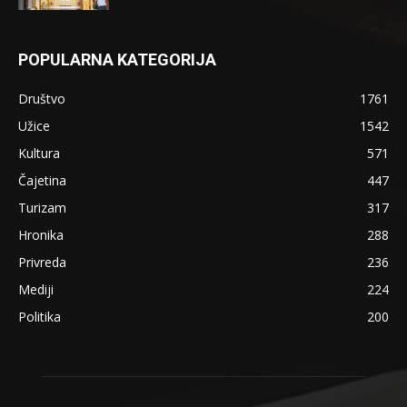
POPULARNA KATEGORIJA
Društvo
1761
Užice
1542
Kultura
571
Čajetina
447
Turizam
317
Hronika
288
Privreda
236
Mediji
224
Politika
200