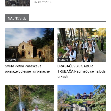
26. март 2019.
NAJNOVIJE
Društvo
Kultura
Sveta Petka Paraskeva
DRAGAČEVSKI SABOR
pomaže bolesne i siromašne
TRUBAČA Nadmeću se najbolji
orkestri