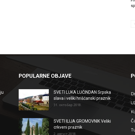
Pr
sp
POPULARNE OBJAVE
P
ju
SVETI LUKA LUČINDAN Srpska
D
slava i veliki hrišćanski praznik
Už
31. октобар 2018.
Ku
Ča
SVETI ILIJA GROMOVNIK Veliki
crkveni praznik
T
2. август 2018.