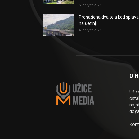
5. август 2026.
Pronađena dva tela kod splava
na Đetinji
4. август 2026.
O 
Užic
osta
naja
doga
Kont