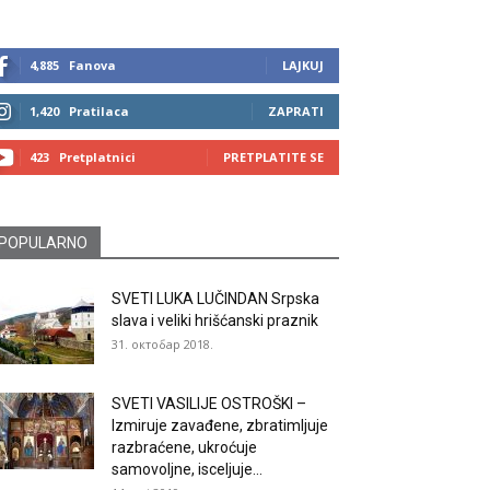
4,885
Fanova
LAJKUJ
1,420
Pratilaca
ZAPRATI
423
Pretplatnici
PRETPLATITE SE
POPULARNO
SVETI LUKA LUČINDAN Srpska
slava i veliki hrišćanski praznik
31. октобар 2018.
SVETI VASILIJE OSTROŠKI –
Izmiruje zavađene, zbratimljuje
razbraćene, ukroćuje
samovoljne, isceljuje...