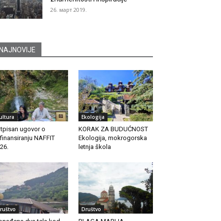
26. март 2019.
NAJNOVIJE
ultura
Ekologija
tpisan ugovor o
KORAK ZA BUDUĆNOST
finansiranju NAFFIT
Ekologija, mokrogorska
26.
letnja škola
ruštvo
Društvo