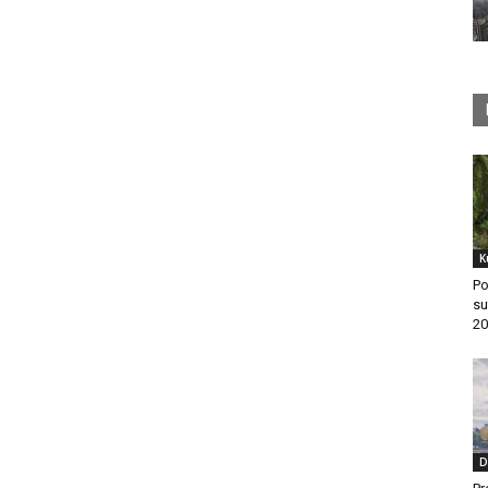
K
Po
su
20
D