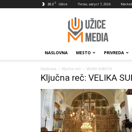
C
20.2
Петак, август 7, 2026
Market
Užice
UžiceMedia
NASLOVNA
MESTO
PRIVREDA
Naslovna
Ključne reči
VELIKA SUBOTA
Ključna reč: VELIKA S