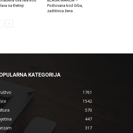
onađena dva tela kod
BLAGA MARIJA –
lava na Đetinji
Poštovana kod Srba,
zaštitnica žena
OPULARNA KATEGORIJA
ruštvo
1761
ice
1542
ltura
570
jetina
447
urizam
317