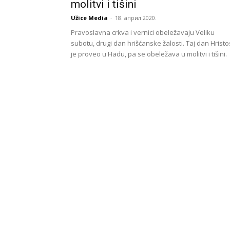
molitvi i tišini
Užice Media
-
18. април 2020.
Pravoslavna crkva i vernici obeležavaju Veliku
subotu, drugi dan hrišćanske žalosti. Taj dan Hristo
je proveo u Hadu, pa se obeležava u molitvi i tišini.