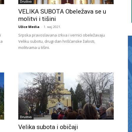
Društvo
VELIKA SUBOTA Obeležava se u
molitvi i tišini
Užice Media
-
1. мај 2021.
i
Srpska pravoslavana crkva i vernici obeležavaju
ka
Veliku subotu, drugi dan hrišćanske žalosti,
molitvama u tišini.
Društvo
Velika subota i običaji