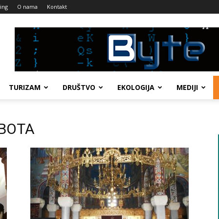
ing
O nama
Kontakt
TURIZAM
DRUŠTVO
EKOLOGIJA
MEDIJI
UBOTA