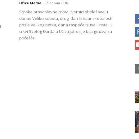
Užice Media
-
7. април 2018.
Srpska pravoslavna crkva i vernici obeležavaju
danas Veliku subotu, drugi dan hrišćanske žalosti
posle Velikog petka, dana raspeća Isusa Hrista. U
s
crkvi Svetog Đorđa u Užicu jutros je bila gružva za
pričešće.