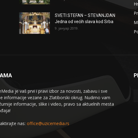
H
Pr
SVETI STEFAN – STEVANJDAN
Jedna od većih slava kod Srba
Me
9. јануар 2019.
Po
NAMA
P
eMedia je vaš prvi i pravi izbor za novosti, zabavu i sve
le informacije vezane za Zlatiborski okrug. Nudimo vam
žurnije informacije, slike i video, pravo sa aktuelnih mesta
đaja!
aktirajte nas:
office@uzicemedia.rs