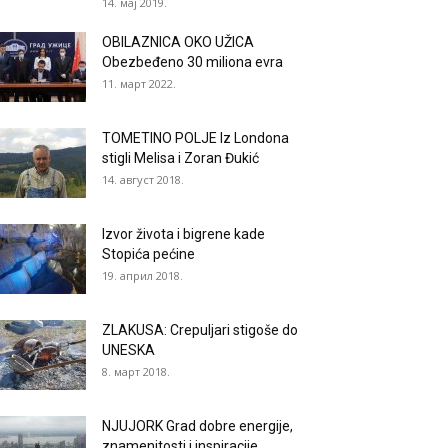
14. мај 2019.
OBILAZNICA OKO UŽICA
Obezbeđeno 30 miliona evra
11. март 2022.
TOMETINO POLJE Iz Londona
stigli Melisa i Zoran Đukić
14. август 2018.
Izvor života i bigrene kade
Stopića pećine
19. април 2018.
ZLAKUSA: Crepuljari stigoše do
UNESKA
8. март 2018.
NJUJORK Grad dobre energije,
znamenitosti i inspiracije