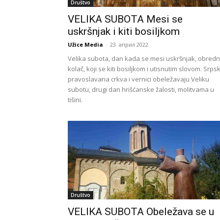
Društvo
VELIKA SUBOTA Mesi se
uskršnjak i kiti bosiljkom
Užice Media
-
23. април 2022.
Velika subota, dan kada se mesi uskršnjak, obredn
kolač, koji se kiti bosiljkom i utisnutim slovom. Srps
pravoslavana crkva i vernici obeležavaju Veliku
subotu, drugi dan hrišćanske žalosti, molitvama u
tišini.
Društvo
VELIKA SUBOTA Obeležava se u