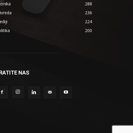
ronika
288
ivreda
236
diji
224
litika
200
RATITE NAS