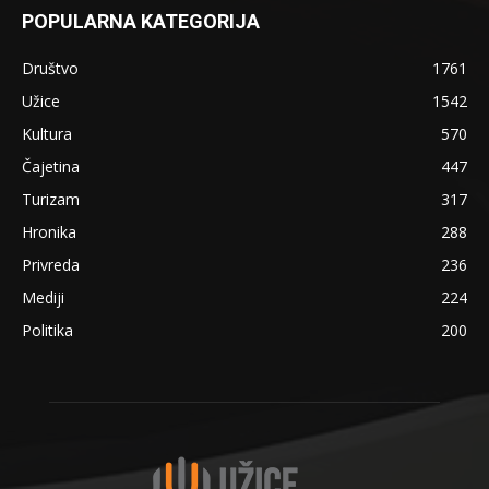
POPULARNA KATEGORIJA
Društvo
1761
Užice
1542
Kultura
570
Čajetina
447
Turizam
317
Hronika
288
Privreda
236
Mediji
224
Politika
200