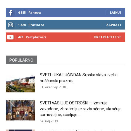
4,885
Fanova
LAJKUJ
1,420
Pratilaca
ZAPRATI
423
Pretplatnici
PRETPLATITE SE
POPULARNO
SVETI LUKA LUČINDAN Srpska slava i veliki
hrišćanski praznik
31. октобар 2018.
SVETI VASILIJE OSTROŠKI – Izmiruje
zavađene, zbratimljuje razbraćene, ukroćuje
samovoljne, isceljuje...
14. мај 2019.