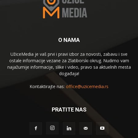
O NAMA
UžiceMedia je vaš prvi i pravi izbor za novosti, zabavu i sve
ostale informacije vezane za Zlatiborski okrug. Nudimo vam
najažurnije informacije, slike i video, pravo sa aktuelnih mesta
događaja!
Kontaktirajte nas:
office@uzicemedia.rs
PRATITE NAS