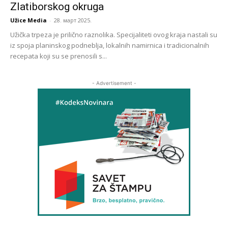
Zlatiborskog okruga
Užice Media
-
28. март 2025.
Užička trpeza je prilično raznolika. Specijaliteti ovog kraja nastali su
iz spoja planinskog podneblja, lokalnih namirnica i tradicionalnih
recepata koji su se prenosili s...
- Advertisement -