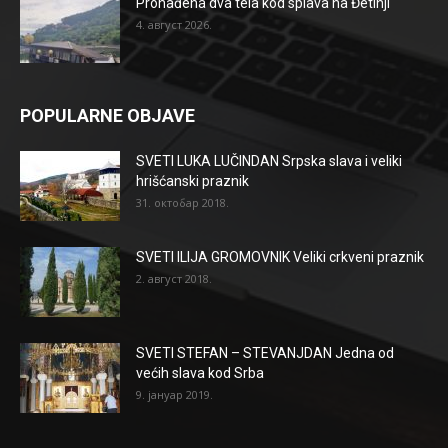
Pronađena dva tela kod splava na Đetinji
4. август 2026.
POPULARNE OBJAVE
SVETI LUKA LUČINDAN Srpska slava i veliki
hrišćanski praznik
31. октобар 2018.
SVETI ILIJA GROMOVNIK Veliki crkveni praznik
2. август 2018.
SVETI STEFAN – STEVANJDAN Jedna od
većih slava kod Srba
9. јануар 2019.