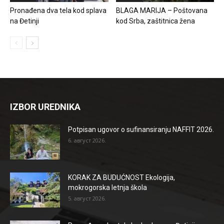
Pronađena dva tela kod splava
BLAGA MARIJA – Poštovana
na Đetinji
kod Srba, zaštitnica žena
IZBOR UREDNIKA
Potpisan ugovor o sufinansiranju NAFFIT 2026.
6. август 2026.
KORAK ZA BUDUĆNOST Ekologija,
mokrogorska letnja škola
5. август 2026.