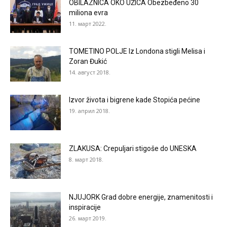
OBILAZNICA OKO UŽICA Obezbeđeno 30
miliona evra
11. март 2022.
TOMETINO POLJE Iz Londona stigli Melisa i
Zoran Đukić
14. август 2018.
Izvor života i bigrene kade Stopića pećine
19. април 2018.
ZLAKUSA: Crepuljari stigoše do UNESKA
8. март 2018.
NJUJORK Grad dobre energije, znamenitosti i
inspiracije
26. март 2019.