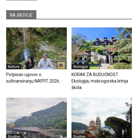
NAJNOVIJE
Kultura
Ekologija
Potpisan ugovor o
KORAK ZA BUDUĆNOST
sufinansiranju NAFFIT 2026.
Ekologija, mokrogorska letnja
škola
Društvo
Društvo