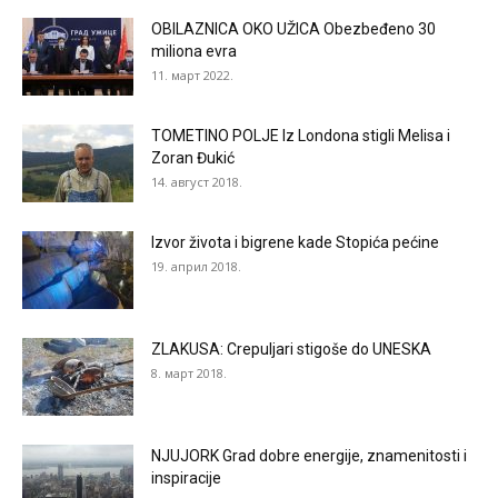
OBILAZNICA OKO UŽICA Obezbeđeno 30
miliona evra
11. март 2022.
TOMETINO POLJE Iz Londona stigli Melisa i
Zoran Đukić
14. август 2018.
Izvor života i bigrene kade Stopića pećine
19. април 2018.
ZLAKUSA: Crepuljari stigoše do UNESKA
8. март 2018.
NJUJORK Grad dobre energije, znamenitosti i
inspiracije