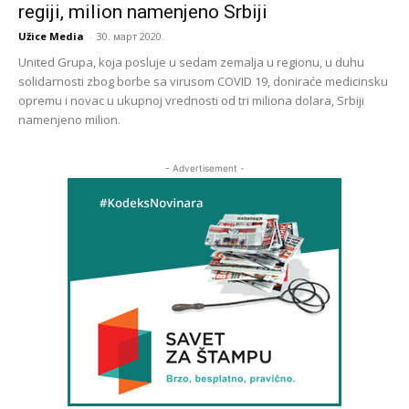
regiji, milion namenjeno Srbiji
Užice Media
-
30. март 2020.
United Grupa, koja posluje u sedam zemalja u regionu, u duhu
solidarnosti zbog borbe sa virusom COVID 19, doniraće medicinsku
opremu i novac u ukupnoj vrednosti od tri miliona dolara, Srbiji
namenjeno milion.
- Advertisement -