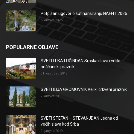
Potpisan ugovor o sufinansiranju NAFFIT 2026.
6. август 2026.
POPULARNE OBJAVE
SVETI LUKA LUČINDAN Srpska slava i veliki
hrišćanski praznik
31. октобар 2018.
SVETI ILIJA GROMOVNIK Veliki crkveni praznik
2. август 2018.
SVETI STEFAN – STEVANJDAN Jedna od
većih slava kod Srba
9. јануар 2019.