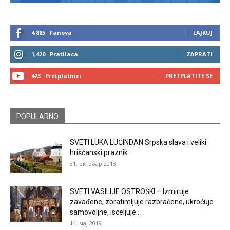
4,885
Fanova
LAJKUJ
1,420
Pratilaca
ZAPRATI
423
Pretplatnici
PRETPLATITE SE
POPULARNO
SVETI LUKA LUČINDAN Srpska slava i veliki
hrišćanski praznik
31. октобар 2018.
SVETI VASILIJE OSTROŠKI – Izmiruje
zavađene, zbratimljuje razbraćene, ukroćuje
samovoljne, isceljuje...
14. мај 2019.