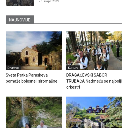
26. март 2019.
NAJNOVIJE
Društvo
Kultura
Sveta Petka Paraskeva
DRAGAČEVSKI SABOR
pomaže bolesne i siromašne
TRUBAČA Nadmeću se najbolji
orkestri