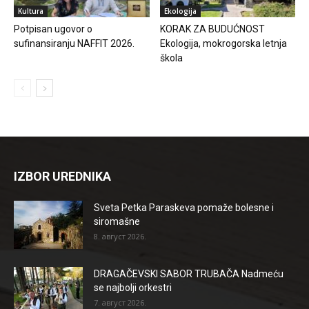
Kultura
Ekologija
Potpisan ugovor o
KORAK ZA BUDUĆNOST
sufinansiranju NAFFIT 2026.
Ekologija, mokrogorska letnja
škola
IZBOR UREDNIKA
Sveta Petka Paraskeva pomaže bolesne i
siromašne
8. август 2026.
DRAGAČEVSKI SABOR TRUBAČA Nadmeću
se najbolji orkestri
7. август 2026.