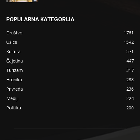
POPULARNA KATEGORIJA
Društvo
1761
Užice
1542
Kultura
571
Čajetina
447
Turizam
317
Hronika
288
Privreda
236
Mediji
224
Politika
200