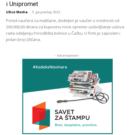
i Unipromet
Užice Media
-
5. децембар 2023.
Pored vaučera za mališane, dodeljen je vaučer u vrednosti od
200.000,00 dinara za kupovinu nove opreme i poboljšanje uslova
rada odeljenju Porodilišta bolnice u Čačku. U firmi je zaposlen i
jedan broj Užičana.
- Advertisement -