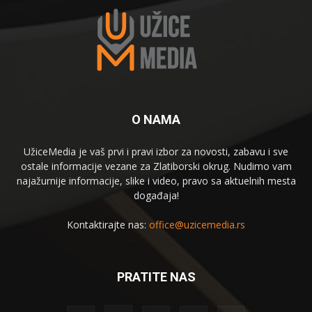
O NAMA
UžiceMedia je vaš prvi i pravi izbor za novosti, zabavu i sve
ostale informacije vezane za Zlatiborski okrug. Nudimo vam
najažurnije informacije, slike i video, pravo sa aktuelnih mesta
događaja!
Kontaktirajte nas:
office@uzicemedia.rs
PRATITE NAS