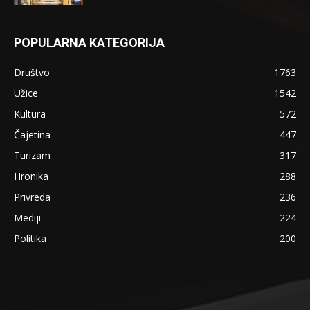
POPULARNA KATEGORIJA
Društvo
1763
Užice
1542
Kultura
572
Čajetina
447
Turizam
317
Hronika
288
Privreda
236
Mediji
224
Politika
200