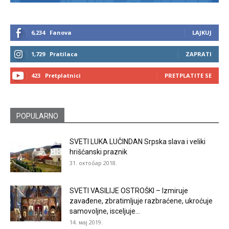
6,234
Fanova
LAJKUJ
1,729
Pratilaca
ZAPRATI
423
Pretplatnici
PRETPLATITE SE
POPULARNO
SVETI LUKA LUČINDAN Srpska slava i veliki
hrišćanski praznik
31. октобар 2018.
SVETI VASILIJE OSTROŠKI – Izmiruje
zavađene, zbratimljuje razbraćene, ukroćuje
samovoljne, isceljuje...
14. мај 2019.