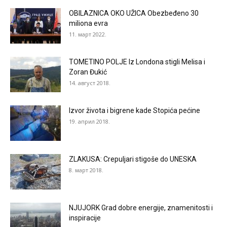
OBILAZNICA OKO UŽICA Obezbeđeno 30
miliona evra
11. март 2022.
TOMETINO POLJE Iz Londona stigli Melisa i
Zoran Đukić
14. август 2018.
Izvor života i bigrene kade Stopića pećine
19. април 2018.
ZLAKUSA: Crepuljari stigoše do UNESKA
8. март 2018.
NJUJORK Grad dobre energije, znamenitosti i
inspiracije