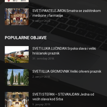
SVETI PANTELEJMON Smatra se zaštitnikom
medicine i farmacije
9. август 2026.
POPULARNE OBJAVE
SVETI LUKA LUČINDAN Srpska slava i veliki
hrišćanski praznik
31. октобар 2018.
SVETI ILIJA GROMOVNIK Veliki crkveni praznik
2. август 2018.
SVETI STEFAN – STEVANJDAN Jedna od
većih slava kod Srba
9. јануар 2019.