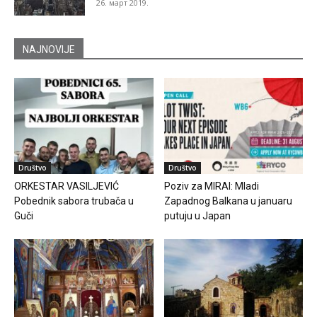
26. март 2019.
NAJNOVIJE
Društvo
Društvo
ORKESTAR VASILJEVIĆ
Poziv za MIRAI: Mladi
Pobednik sabora trubača u
Zapadnog Balkana u januaru
Guči
putuju u Japan