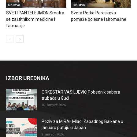
Društvo
Društvo
SVETI PANTELEJMON Smatra
Sveta Petka Paraskeva
se zaštitnikom medicine i
pomaže bolesne i siromašne
farmacije
IZBOR UREDNIKA
ORKESTAR VASILJEVIĆ Pobednik sabora
trubača u Guči
10. август 2026.
Poziv za MIRAI: Mladi Zapadnog Balkana u
januaru putuju u Japan
9. август 2026.