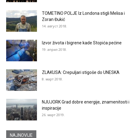
TOMETINO POLJE Iz Londona stigli Melisa i
Zoran Đukić
14. август 2018.
Izvor života i bigrene kade Stopića pećine
19. април 2018.
ZLAKUSA: Crepuljari stigoše do UNESKA
8. март 2018.
NJUJORK Grad dobre energije, znamenitosti i
inspiracije
26. март 2019.
NAJNOVIJE