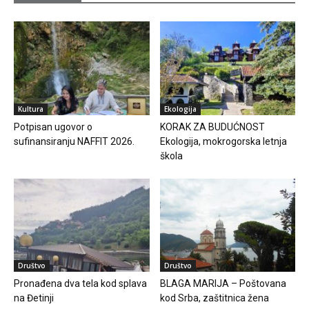
Kultura
Ekologija
Potpisan ugovor o
KORAK ZA BUDUĆNOST
sufinansiranju NAFFIT 2026.
Ekologija, mokrogorska letnja
škola
Društvo
Društvo
Pronađena dva tela kod splava
BLAGA MARIJA – Poštovana
na Đetinji
kod Srba, zaštitnica žena