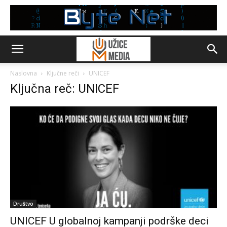
Naslovna
Ključne reči
UNICEF
Ključna reč: UNICEF
Društvo
UNICEF U globalnoj kampanji podrške deci