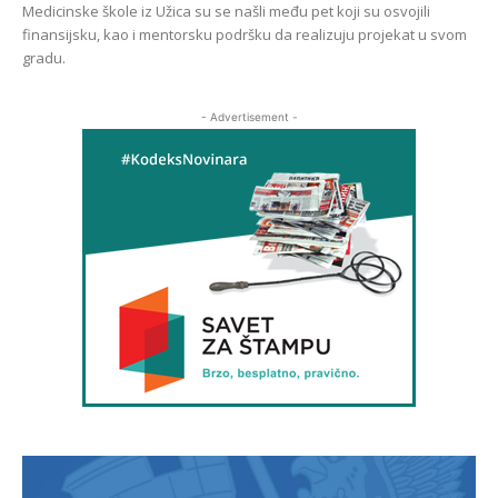
Medicinske škole iz Užica su se našli među pet koji su osvojili
finansijsku, kao i mentorsku podršku da realizuju projekat u svom
gradu.
- Advertisement -