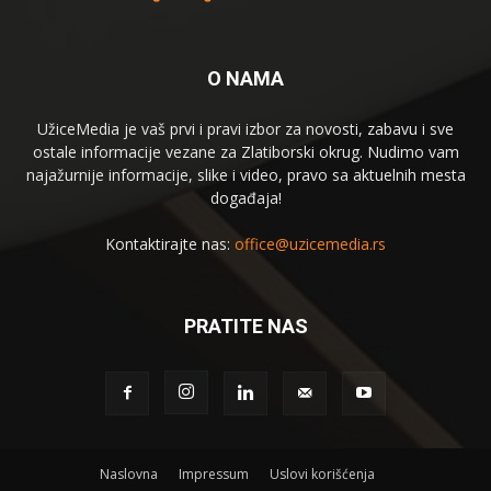
O NAMA
UžiceMedia je vaš prvi i pravi izbor za novosti, zabavu i sve
ostale informacije vezane za Zlatiborski okrug. Nudimo vam
najažurnije informacije, slike i video, pravo sa aktuelnih mesta
događaja!
Kontaktirajte nas:
office@uzicemedia.rs
PRATITE NAS
Naslovna
Impressum
Uslovi korišćenja