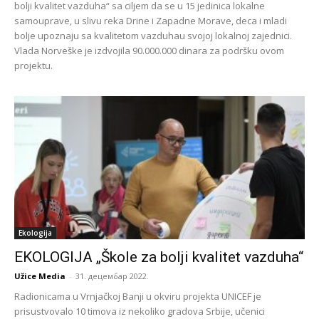
bolji kvalitet vazduha“ sa ciljem da se u 15 jedinica lokalne
samouprave, u slivu reka Drine i Zapadne Morave, deca i mladi
bolje upoznaju sa kvalitetom vazduhau svojoj lokalnoj zajednici.
Vlada Norveške je izdvojila 90.000.000 dinara za podršku ovom
projektu.
Ekologija
EKOLOGIJA „Škole za bolji kvalitet vazduha“
Užice Media
-
31. децембар 2022.
Radionicama u Vrnjačkoj Banji u okviru projekta UNICEF je
prisustvovalo 10 timova iz nekoliko gradova Srbije, učenici