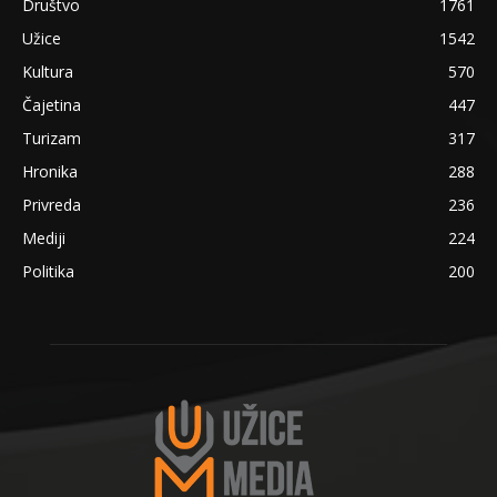
Društvo
1761
Užice
1542
Kultura
570
Čajetina
447
Turizam
317
Hronika
288
Privreda
236
Mediji
224
Politika
200