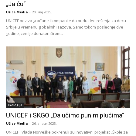
„Ja ću“
Užice Media
-
20. мај 2025.
UNICEF poziva građane i kompanije da budu deo rešenja za decu
Srbije u vremenu globalnih izazova. Samo tokom poslednje dve
godine, zemlje donatori širom...
Ekologija
UNICEF i SKGO „Da učimo punim plućima“
Užice Media
-
26. април 2023.
UNICEF i Vlada Norveške pokrenuli su inovativni projekat „Škole za