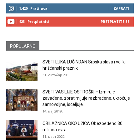
1,420
Pratilaca
ZAPRATI
423
Pretplatnici
PRETPLATITE SE
POPULARNO
SVETI LUKA LUČINDAN Srpska slava i veliki
hrišćanski praznik
31. октобар 2018.
SVETI VASILIJE OSTROŠKI – Izmiruje
zavađene, zbratimljuje razbraćene, ukroćuje
samovoljne, isceljuje...
14. мај 2019.
OBILAZNICA OKO UŽICA Obezbeđeno 30
miliona evra
11. март 2022.