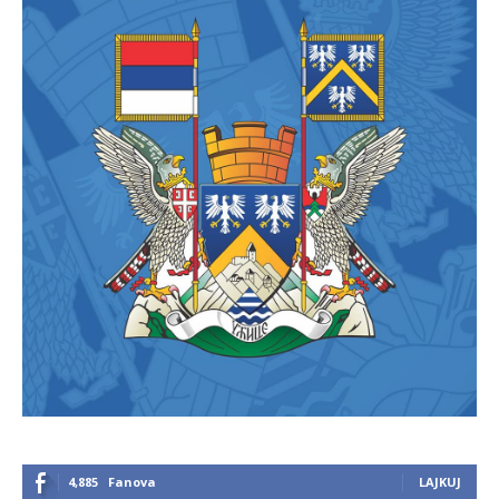
4,885
Fanova
LAJKUJ