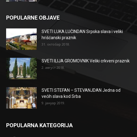
POPULARNE OBJAVE
SVETI LUKA LUČINDAN Srpska slava i veliki
hrišćanski praznik
31. октобар 2018.
SVETI ILIJA GROMOVNIK Veliki crkveni praznik
2. август 2018.
SVETI STEFAN – STEVANJDAN Jedna od
većih slava kod Srba
9. јануар 2019.
POPULARNA KATEGORIJA