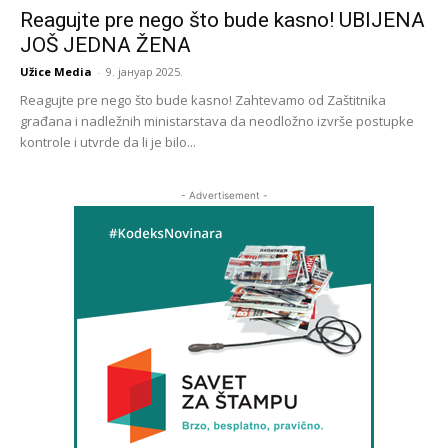
Reagujte pre nego što bude kasno! UBIJENA
JOŠ JEDNA ŽENA
Užice Media
-
9. јануар 2025.
Reagujte pre nego što bude kasno! Zahtevamo od Zaštitnika
građana i nadležnih ministarstava da neodložno izvrše postupke
kontrole i utvrde da li je bilo...
- Advertisement -