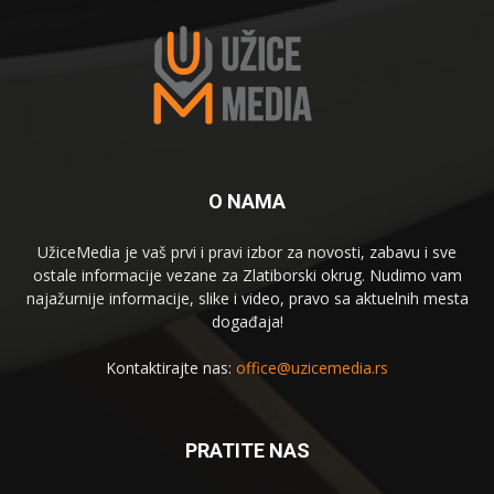
O NAMA
UžiceMedia je vaš prvi i pravi izbor za novosti, zabavu i sve
ostale informacije vezane za Zlatiborski okrug. Nudimo vam
najažurnije informacije, slike i video, pravo sa aktuelnih mesta
događaja!
Kontaktirajte nas:
office@uzicemedia.rs
PRATITE NAS