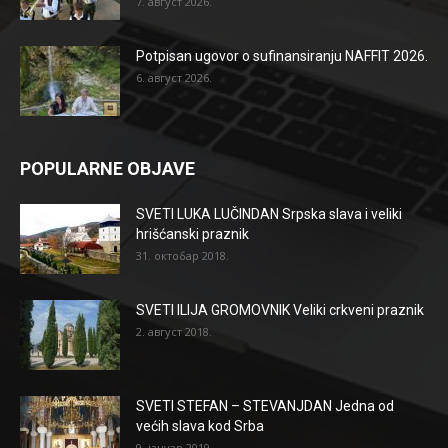
7. август 2026.
Potpisan ugovor o sufinansiranju NAFFIT 2026.
6. август 2026.
POPULARNE OBJAVE
SVETI LUKA LUČINDAN Srpska slava i veliki
hrišćanski praznik
31. октобар 2018.
SVETI ILIJA GROMOVNIK Veliki crkveni praznik
2. август 2018.
SVETI STEFAN – STEVANJDAN Jedna od
većih slava kod Srba
9. јануар 2019.