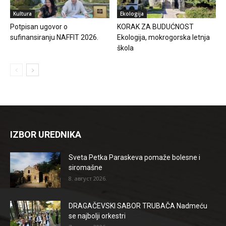
Kultura
Ekologija
Potpisan ugovor o
KORAK ZA BUDUĆNOST
sufinansiranju NAFFIT 2026.
Ekologija, mokrogorska letnja
škola
IZBOR UREDNIKA
Sveta Petka Paraskeva pomaže bolesne i
siromašne
8. август 2026.
DRAGAČEVSKI SABOR TRUBAČA Nadmeću
se najbolji orkestri