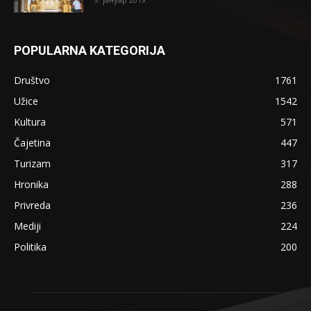
POPULARNA KATEGORIJA
Društvo
1761
Užice
1542
Kultura
571
Čajetina
447
Turizam
317
Hronika
288
Privreda
236
Mediji
224
Politika
200