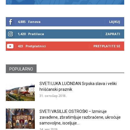
4,885
Fanova
LAJKUJ
1,420
Pratilaca
ZAPRATI
423
Pretplatnici
PRETPLATITE SE
POPULARNO
SVETI LUKA LUČINDAN Srpska slava i veliki
hrišćanski praznik
31. октобар 2018.
SVETI VASILIJE OSTROŠKI – Izmiruje
zavađene, zbratimljuje razbraćene, ukroćuje
samovoljne, isceljuje...
14. мај 2019.