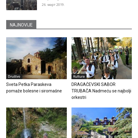
26. март 2019.
NAJNOVIJE
Društvo
Kultura
Sveta Petka Paraskeva
DRAGAČEVSKI SABOR
pomaže bolesne i siromašne
TRUBAČA Nadmeću se najbolji
orkestri