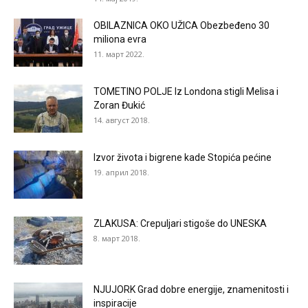
OBILAZNICA OKO UŽICA Obezbeđeno 30
miliona evra
11. март 2022.
TOMETINO POLJE Iz Londona stigli Melisa i
Zoran Đukić
14. август 2018.
Izvor života i bigrene kade Stopića pećine
19. април 2018.
ZLAKUSA: Crepuljari stigoše do UNESKA
8. март 2018.
NJUJORK Grad dobre energije, znamenitosti i
inspiracije