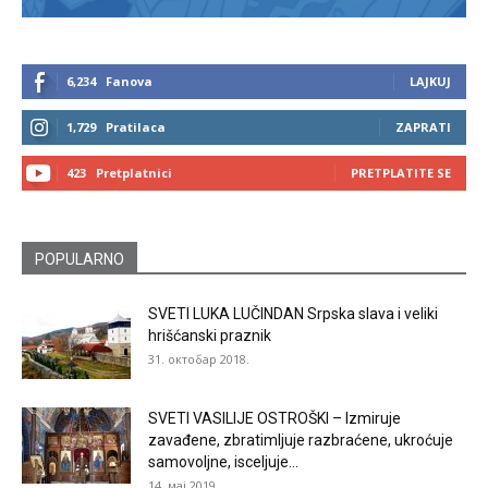
6,234
Fanova
LAJKUJ
1,729
Pratilaca
ZAPRATI
423
Pretplatnici
PRETPLATITE SE
POPULARNO
SVETI LUKA LUČINDAN Srpska slava i veliki
hrišćanski praznik
31. октобар 2018.
SVETI VASILIJE OSTROŠKI – Izmiruje
zavađene, zbratimljuje razbraćene, ukroćuje
samovoljne, isceljuje...
14. мај 2019.