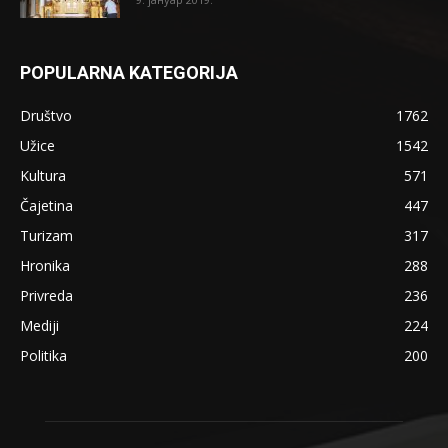
POPULARNA KATEGORIJA
Društvo
1762
Užice
1542
Kultura
571
Čajetina
447
Turizam
317
Hronika
288
Privreda
236
Mediji
224
Politika
200