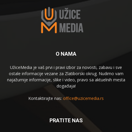
O NAMA
UžiceMedia je vaš prvi i pravi izbor za novosti, zabavu i sve
ostale informacije vezane za Zlatiborski okrug. Nudimo vam
najažurnije informacije, slike i video, pravo sa aktuelnih mesta
događaja!
Kontaktirajte nas:
office@uzicemedia.rs
PRATITE NAS