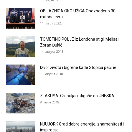
OBILAZNICA OKO UŽICA Obezbeđeno 30
miliona evra
11. март 2022.
TOMETINO POLJE Iz Londona stigli Melisa i
Zoran Đukić
14. август 2018.
Izvor života i bigrene kade Stopića pećine
19. април 2018.
ZLAKUSA: Crepuljari stigoše do UNESKA
8. март 2018.
NJUJORK Grad dobre energije, znamenitosti i
inspiracije