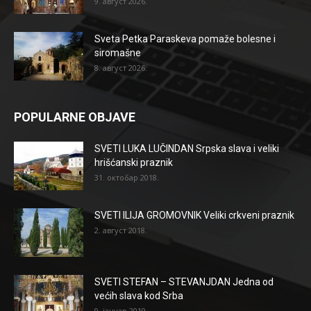
9. август 2026.
Sveta Petka Paraskeva pomaže bolesne i
siromašne
8. август 2026.
POPULARNE OBJAVE
SVETI LUKA LUČINDAN Srpska slava i veliki
hrišćanski praznik
31. октобар 2018.
SVETI ILIJA GROMOVNIK Veliki crkveni praznik
2. август 2018.
SVETI STEFAN – STEVANJDAN Jedna od
većih slava kod Srba
9. јануар 2019.