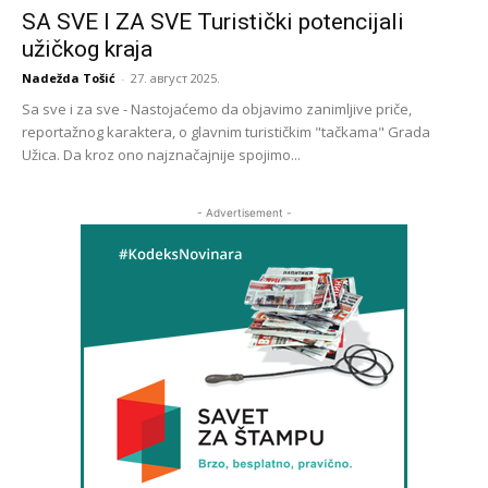
SA SVE I ZA SVE Turistički potencijali
užičkog kraja
Nadežda Tošić
-
27. август 2025.
Sa sve i za sve - Nastojaćemo da objavimo zanimljive priče,
reportažnog karaktera, o glavnim turističkim "tačkama" Grada
Užica. Da kroz ono najznačajnije spojimo...
- Advertisement -