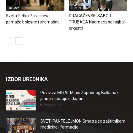
Društvo
Kultura
Sveta Petka Paraskeva
DRAGAČEVSKI SABOR
pomaže bolesne i siromašne
TRUBAČA Nadmeću se najbolji
orkestri
IZBOR UREDNIKA
Poziv za MIRAI: Mladi Zapadnog Balkana u
januaru putuju u Japan
9. август 2026.
SVETI PANTELEJMON Smatra se zaštitnikom
medicine i farmacije