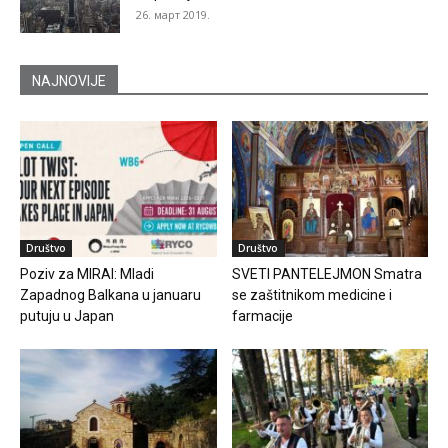
26. март 2019.
NAJNOVIJE
Društvo
Društvo
Poziv za MIRAI: Mladi
SVETI PANTELEJMON Smatra
Zapadnog Balkana u januaru
se zaštitnikom medicine i
putuju u Japan
farmacije