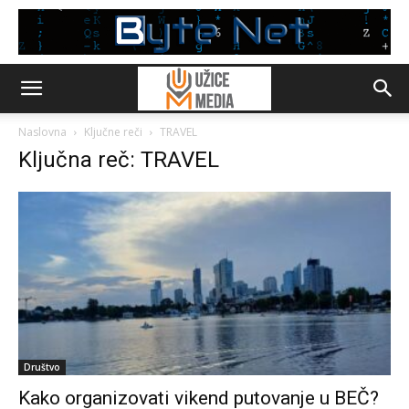
Naslovna
Ključne reči
TRAVEL
Ključna reč: TRAVEL
Društvo
Kako organizovati vikend putovanje u BEČ?