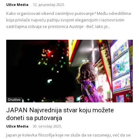
Užice Media
-
12. децембар 2025.
Kako organizovati vikend zanimljivo putovanje? Među odredištima
koja privlače najveću pažnju svojom elegancijom i raznovrsnim
sadržajima izdvaja se prestonica Austrije - Beč. Iako je...
Društvo
JAPAN Najvrednija stvar koju možete
doneti sa putovanja
Užice Media
-
30. октобар 2025.
Japan je kolevka filozofija koje ne služe da se razumeju, već da se