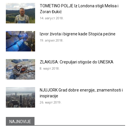
TOMETINO POLJE Iz Londona stigli Melisa i
Zoran Đukić
14. август 2018.
Izvor života i bigrene kade Stopića pećine
19. април 2018.
ZLAKUSA: Crepuljari stigoše do UNESKA
8. март 2018.
NJUJORK Grad dobre energije, znamenitosti i
inspiracije
26. март 2019.
NAJNOVIJE