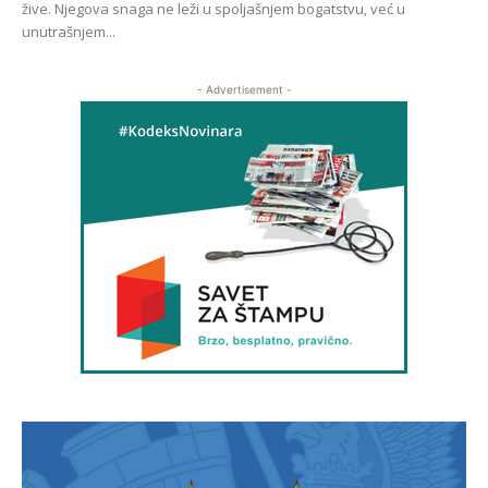
žive. Njegova snaga ne leži u spoljašnjem bogatstvu, već u
unutrašnjem...
- Advertisement -