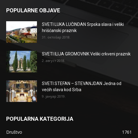
POPULARNE OBJAVE
SVETI LUKA LUČINDAN Srpska slava i veliki
hrišćanski praznik
31. октобар 2018.
SVETI ILIJA GROMOVNIK Veliki crkveni praznik
2. август 2018.
SVETI STEFAN – STEVANJDAN Jedna od
većih slava kod Srba
9. јануар 2019.
POPULARNA KATEGORIJA
Društvo
1761