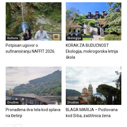
Kultura
Ekologija
Potpisan ugovor o
KORAK ZA BUDUĆNOST
sufinansiranju NAFFIT 2026.
Ekologija, mokrogorska letnja
škola
Društvo
Društvo
Pronađena dva tela kod splava
BLAGA MARIJA – Poštovana
na Đetinji
kod Srba, zaštitnica žena