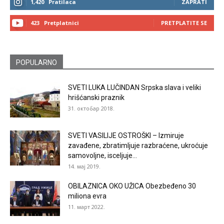
1,420
Pratilaca
ZAPRATI
423
Pretplatnici
PRETPLATITE SE
POPULARNO
SVETI LUKA LUČINDAN Srpska slava i veliki
hrišćanski praznik
31. октобар 2018.
SVETI VASILIJE OSTROŠKI – Izmiruje
zavađene, zbratimljuje razbraćene, ukroćuje
samovoljne, isceljuje...
14. мај 2019.
OBILAZNICA OKO UŽICA Obezbeđeno 30
miliona evra
11. март 2022.