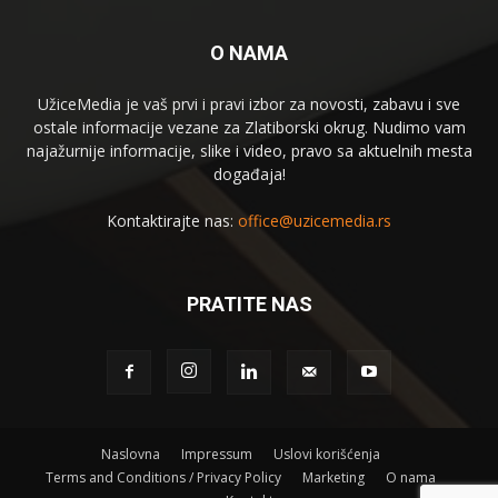
O NAMA
UžiceMedia je vaš prvi i pravi izbor za novosti, zabavu i sve
ostale informacije vezane za Zlatiborski okrug. Nudimo vam
najažurnije informacije, slike i video, pravo sa aktuelnih mesta
događaja!
Kontaktirajte nas:
office@uzicemedia.rs
PRATITE NAS
Naslovna
Impressum
Uslovi korišćenja
Terms and Conditions / Privacy Policy
Marketing
O nama