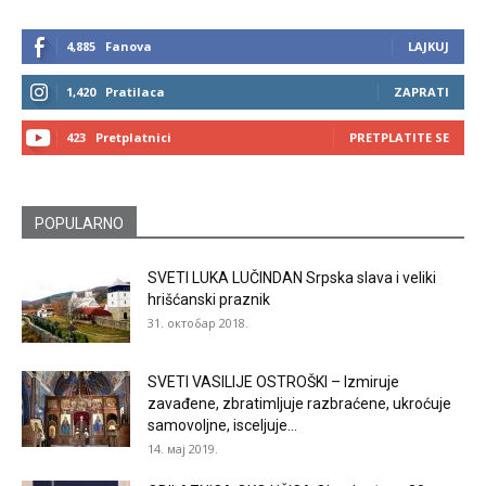
4,885
Fanova
LAJKUJ
1,420
Pratilaca
ZAPRATI
423
Pretplatnici
PRETPLATITE SE
POPULARNO
SVETI LUKA LUČINDAN Srpska slava i veliki
hrišćanski praznik
31. октобар 2018.
SVETI VASILIJE OSTROŠKI – Izmiruje
zavađene, zbratimljuje razbraćene, ukroćuje
samovoljne, isceljuje...
14. мај 2019.