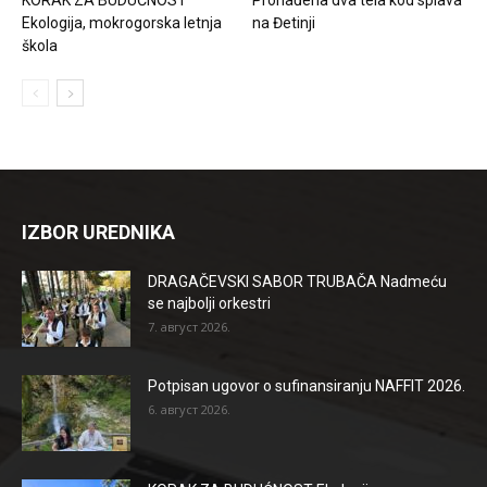
Ekologija, mokrogorska letnja
na Đetinji
škola
IZBOR UREDNIKA
DRAGAČEVSKI SABOR TRUBAČA Nadmeću
se najbolji orkestri
7. август 2026.
Potpisan ugovor o sufinansiranju NAFFIT 2026.
6. август 2026.