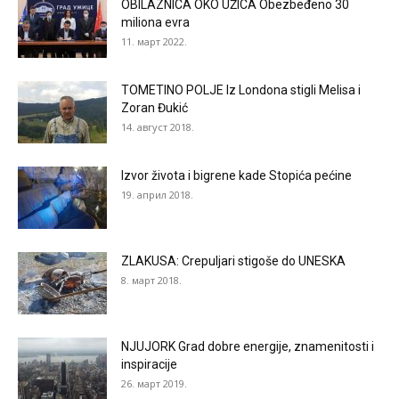
OBILAZNICA OKO UŽICA Obezbeđeno 30
miliona evra
11. март 2022.
TOMETINO POLJE Iz Londona stigli Melisa i
Zoran Đukić
14. август 2018.
Izvor života i bigrene kade Stopića pećine
19. април 2018.
ZLAKUSA: Crepuljari stigoše do UNESKA
8. март 2018.
NJUJORK Grad dobre energije, znamenitosti i
inspiracije
26. март 2019.