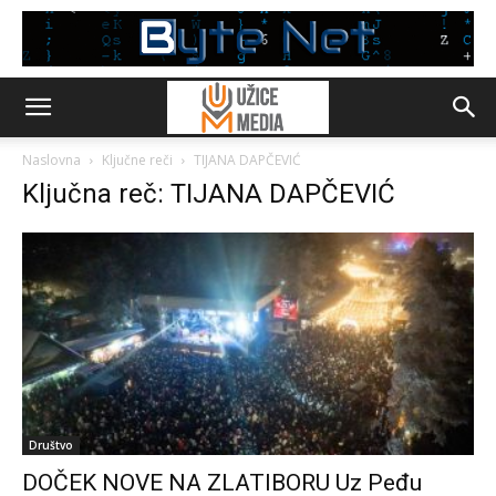
Naslovna
Ključne reči
TIJANA DAPČEVIĆ
Ključna reč: TIJANA DAPČEVIĆ
Društvo
DOČEK NOVE NA ZLATIBORU Uz Peđu