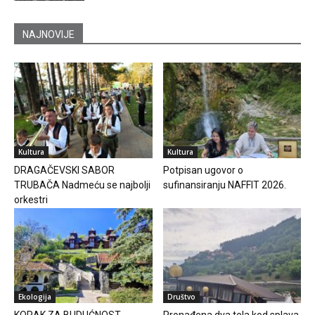
NAJNOVIJE
Kultura
Kultura
DRAGAČEVSKI SABOR
Potpisan ugovor o
TRUBAČA Nadmeću se najbolji
sufinansiranju NAFFIT 2026.
orkestri
Ekologija
Društvo
KORAK ZA BUDUĆNOST
Pronađena dva tela kod splava