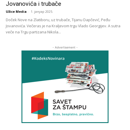
Jovanovića i trubače
Užice Media
-
1. јануар 2025.
Doček Nove na Zlatiboru, uz trubače, Tijanu Dapčević, Peđu
Jovanovića. Večeras je na Kraljevom trgu Vlado Georgijev. A sutra
veče na Trgu partizana Nikola...
- Advertisement -