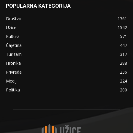
POPULARNA KATEGORIJA
Društvo
1761
Užice
1542
Kultura
571
Čajetina
447
Turizam
317
Hronika
288
Privreda
236
Mediji
224
Politika
200