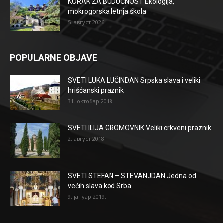
KORAK ZA BUDUĆNOST Ekologija,
mokrogorska letnja škola
5. август 2026.
POPULARNE OBJAVE
SVETI LUKA LUČINDAN Srpska slava i veliki
hrišćanski praznik
31. октобар 2018.
SVETI ILIJA GROMOVNIK Veliki crkveni praznik
2. август 2018.
SVETI STEFAN – STEVANJDAN Jedna od
većih slava kod Srba
9. јануар 2019.