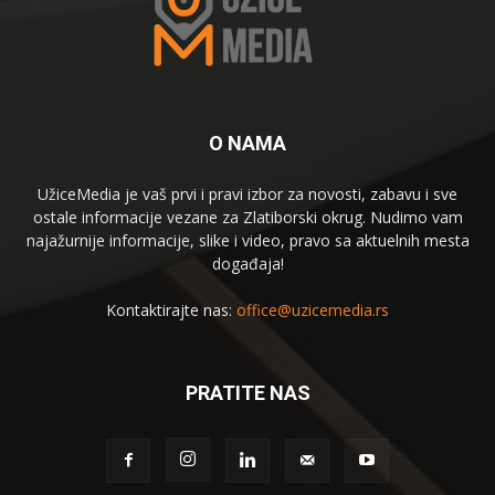
O NAMA
UžiceMedia je vaš prvi i pravi izbor za novosti, zabavu i sve
ostale informacije vezane za Zlatiborski okrug. Nudimo vam
najažurnije informacije, slike i video, pravo sa aktuelnih mesta
događaja!
Kontaktirajte nas:
office@uzicemedia.rs
PRATITE NAS