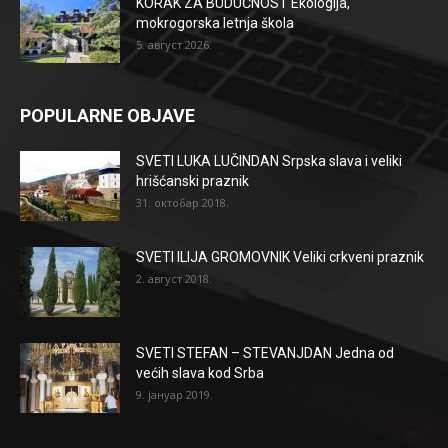
KORAK ZA BUDUĆNOST Ekologija,
mokrogorska letnja škola
5. август 2026.
POPULARNE OBJAVE
SVETI LUKA LUČINDAN Srpska slava i veliki
hrišćanski praznik
31. октобар 2018.
SVETI ILIJA GROMOVNIK Veliki crkveni praznik
2. август 2018.
SVETI STEFAN – STEVANJDAN Jedna od
većih slava kod Srba
9. јануар 2019.