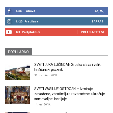
4,885
Fanova
LAJKUJ
1,420
Pratilaca
ZAPRATI
423
Pretplatnici
PRETPLATITE SE
POPULARNO
SVETI LUKA LUČINDAN Srpska slava i veliki
hrišćanski praznik
31. октобар 2018.
SVETI VASILIJE OSTROŠKI – Izmiruje
zavađene, zbratimljuje razbraćene, ukroćuje
samovoljne, isceljuje...
14. мај 2019.