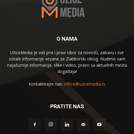
O NAMA
UžiceMedia je vaš prvi i pravi izbor za novosti, zabavu i sve
ostale informacije vezane za Zlatiborski okrug. Nudimo vam
najažurnije informacije, slike i video, pravo sa aktuelnih mesta
događaja!
Kontaktirajte nas:
office@uzicemedia.rs
PRATITE NAS