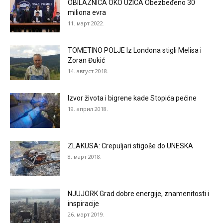
OBILAZNICA OKO UŽICA Obezbeđeno 30
miliona evra
11. март 2022.
TOMETINO POLJE Iz Londona stigli Melisa i
Zoran Đukić
14. август 2018.
Izvor života i bigrene kade Stopića pećine
19. април 2018.
ZLAKUSA: Crepuljari stigoše do UNESKA
8. март 2018.
NJUJORK Grad dobre energije, znamenitosti i
inspiracije
26. март 2019.