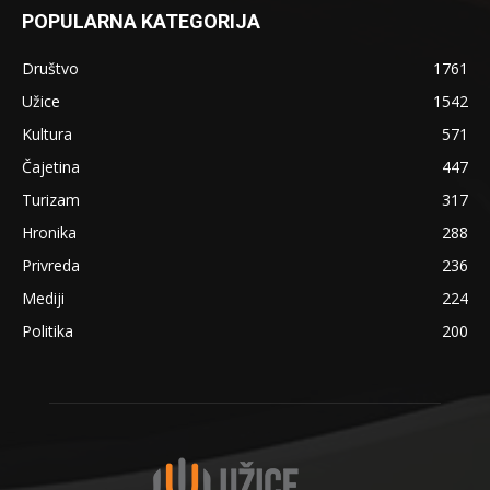
POPULARNA KATEGORIJA
Društvo
1761
Užice
1542
Kultura
571
Čajetina
447
Turizam
317
Hronika
288
Privreda
236
Mediji
224
Politika
200