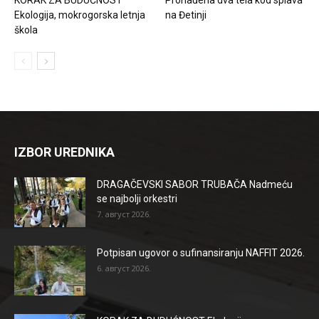
Ekologija, mokrogorska letnja
na Đetinji
škola
IZBOR UREDNIKA
DRAGAČEVSKI SABOR TRUBAČA Nadmeću
se najbolji orkestri
7. август 2026.
Potpisan ugovor o sufinansiranju NAFFIT 2026.
6. август 2026.