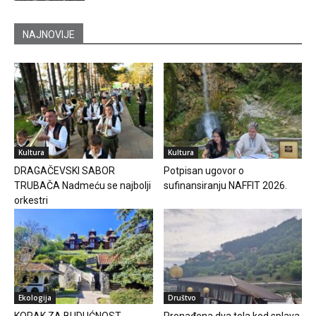
NAJNOVIJE
Kultura
Kultura
DRAGAČEVSKI SABOR
Potpisan ugovor o
TRUBAČA Nadmeću se najbolji
sufinansiranju NAFFIT 2026.
orkestri
Ekologija
Društvo
KORAK ZA BUDUĆNOST
Pronađena dva tela kod splava