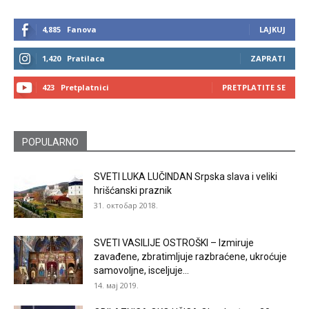
4,885
Fanova
LAJKUJ
1,420
Pratilaca
ZAPRATI
423
Pretplatnici
PRETPLATITE SE
POPULARNO
SVETI LUKA LUČINDAN Srpska slava i veliki
hrišćanski praznik
31. октобар 2018.
SVETI VASILIJE OSTROŠKI – Izmiruje
zavađene, zbratimljuje razbraćene, ukroćuje
samovoljne, isceljuje...
14. мај 2019.