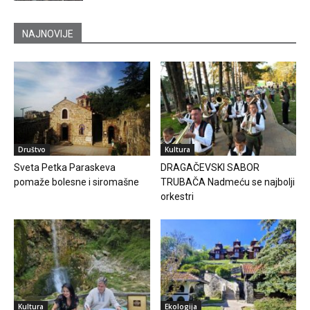
NAJNOVIJE
Društvo
Kultura
Sveta Petka Paraskeva
DRAGAČEVSKI SABOR
pomaže bolesne i siromašne
TRUBAČA Nadmeću se najbolji
orkestri
Kultura
Ekologija