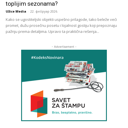
toplijim sezonama?
Užice Media
-
22. фебруар 2026.
Kako se ugostiteljski objekti uspešno prilagode, tako beleže veći
promet, dužu prosečnu posetu i lojalnost gostiju koji prepoznaju
pažnju prema detaljima. Upravo ta praktična rešenja...
- Advertisement -