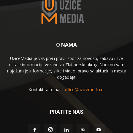
O NAMA
UžiceMedia je vaš prvi i pravi izbor za novosti, zabavu i sve
ostale informacije vezane za Zlatiborski okrug. Nudimo vam
najažurnije informacije, slike i video, pravo sa aktuelnih mesta
događaja!
Kontaktirajte nas:
office@uzicemedia.rs
PRATITE NAS