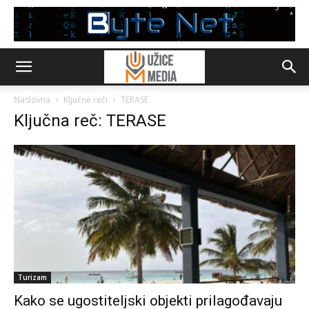
Naslovna
Ključne reči
TERASE
Ključna reč: TERASE
Turizam
Kako se ugostiteljski objekti prilagođavaju