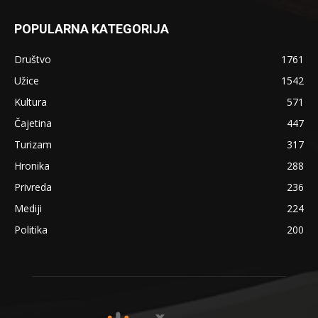
POPULARNA KATEGORIJA
Društvo
1761
Užice
1542
Kultura
571
Čajetina
447
Turizam
317
Hronika
288
Privreda
236
Mediji
224
Politika
200