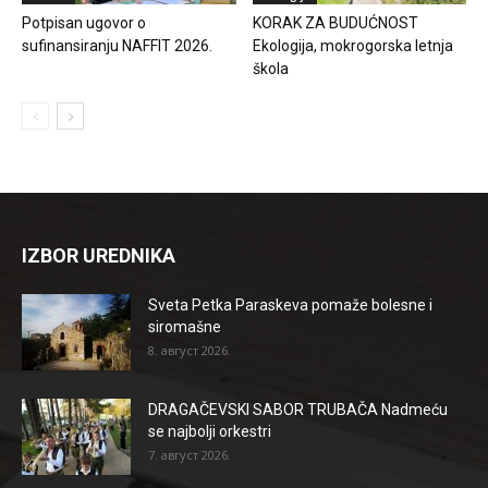
Potpisan ugovor o
KORAK ZA BUDUĆNOST
sufinansiranju NAFFIT 2026.
Ekologija, mokrogorska letnja
škola
IZBOR UREDNIKA
Sveta Petka Paraskeva pomaže bolesne i
siromašne
8. август 2026.
DRAGAČEVSKI SABOR TRUBAČA Nadmeću
se najbolji orkestri
7. август 2026.