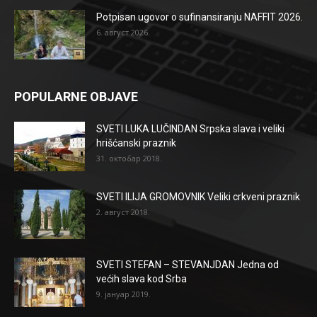
Potpisan ugovor o sufinansiranju NAFFIT 2026.
6. август 2026.
POPULARNE OBJAVE
SVETI LUKA LUČINDAN Srpska slava i veliki
hrišćanski praznik
31. октобар 2018.
SVETI ILIJA GROMOVNIK Veliki crkveni praznik
2. август 2018.
SVETI STEFAN – STEVANJDAN Jedna od
većih slava kod Srba
9. јануар 2019.