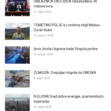
OBILAZNICA OKO UŽICA Obezbeđeno 30
miliona evra
11. март 2022.
TOMETINO POLJE Iz Londona stigli Melisa i
Zoran Đukić
14. август 2018.
Izvor života i bigrene kade Stopića pećine
19. април 2018.
ZLAKUSA: Crepuljari stigoše do UNESKA
8. март 2018.
NJUJORK Grad dobre energije, znamenitosti i
inspiracije
26. март 2019.