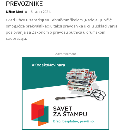
PREVOZNIKE
Užice Media
-
3. март 2021.
Grad Užice u saradnji sa Tehničkom školom „Radoje Ljubičić“
omogućiće prekvalifikaciju taksi prevoznika u cilju usklađivanja
poslovanja sa Zakonom o prevozu putnika u drumskom
saobraćaju.
- Advertisement -