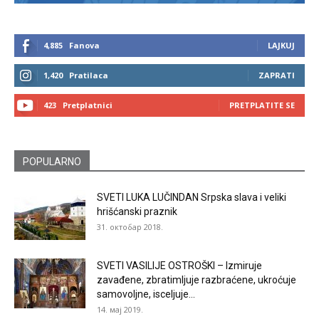
4,885
Fanova
LAJKUJ
1,420
Pratilaca
ZAPRATI
423
Pretplatnici
PRETPLATITE SE
POPULARNO
SVETI LUKA LUČINDAN Srpska slava i veliki
hrišćanski praznik
31. октобар 2018.
SVETI VASILIJE OSTROŠKI – Izmiruje
zavađene, zbratimljuje razbraćene, ukroćuje
samovoljne, isceljuje...
14. мај 2019.