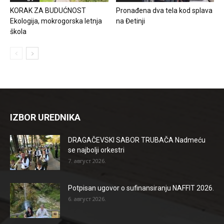
KORAK ZA BUDUĆNOST
Pronađena dva tela kod splava
Ekologija, mokrogorska letnja
na Đetinji
škola
IZBOR UREDNIKA
DRAGAČEVSKI SABOR TRUBAČA Nadmeću
se najbolji orkestri
7. август 2026.
Potpisan ugovor o sufinansiranju NAFFIT 2026.
6. август 2026.