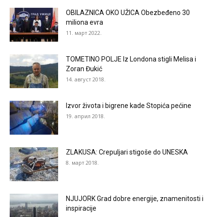
OBILAZNICA OKO UŽICA Obezbeđeno 30
miliona evra
11. март 2022.
TOMETINO POLJE Iz Londona stigli Melisa i
Zoran Đukić
14. август 2018.
Izvor života i bigrene kade Stopića pećine
19. април 2018.
ZLAKUSA: Crepuljari stigoše do UNESKA
8. март 2018.
NJUJORK Grad dobre energije, znamenitosti i
inspiracije