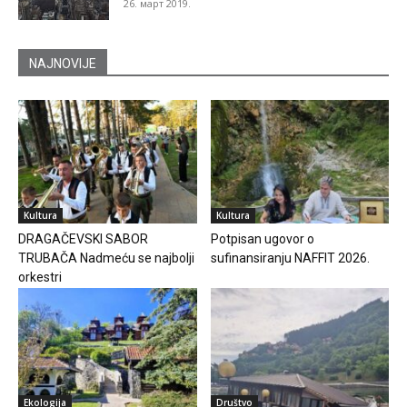
26. март 2019.
NAJNOVIJE
Kultura
Kultura
DRAGAČEVSKI SABOR
Potpisan ugovor o
TRUBAČA Nadmeću se najbolji
sufinansiranju NAFFIT 2026.
orkestri
Ekologija
Društvo