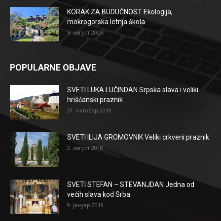
KORAK ZA BUDUĆNOST Ekologija,
mokrogorska letnja škola
5. август 2026.
POPULARNE OBJAVE
SVETI LUKA LUČINDAN Srpska slava i veliki
hrišćanski praznik
31. октобар 2018.
SVETI ILIJA GROMOVNIK Veliki crkveni praznik
2. август 2018.
SVETI STEFAN – STEVANJDAN Jedna od
većih slava kod Srba
9. јануар 2019.