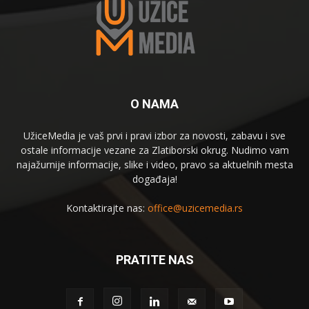
O NAMA
UžiceMedia je vaš prvi i pravi izbor za novosti, zabavu i sve
ostale informacije vezane za Zlatiborski okrug. Nudimo vam
najažurnije informacije, slike i video, pravo sa aktuelnih mesta
događaja!
Kontaktirajte nas:
office@uzicemedia.rs
PRATITE NAS