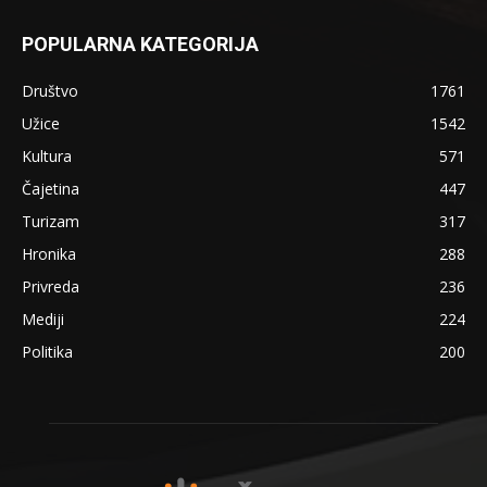
POPULARNA KATEGORIJA
Društvo
1761
Užice
1542
Kultura
571
Čajetina
447
Turizam
317
Hronika
288
Privreda
236
Mediji
224
Politika
200