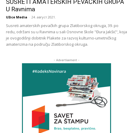
SUSRETI AMATERSKIH PEVAČKIH GRUPA
U Ravnima
Užice Media
-
24. август 2021.
Susreti amaterskih pevačkih grupa Zlatiborskog okruga, 39. po
redu, održani su u Ravnima u sali Osnovne škole "Đura Jakšić", koja
je ovogodišnji dobitnik Plakete za razvoj kulturno-umetničkog
amaterizma na području Zlatiborskog okruga.
- Advertisement -