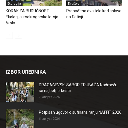
Ekologija
Društvo
KORAK ZA BUDUĆNOST
Pronađena dva tela kod splava
Ekologija, mokrogorska letnja
na Đetinji
škola
IZBOR UREDNIKA
DRAGAČEVSKI SABOR TRUBAČA Nadmeću
se najbolji orkestri
7. август 2026.
Potpisan ugovor o sufinansiranju NAFFIT 2026.
6. август 2026.