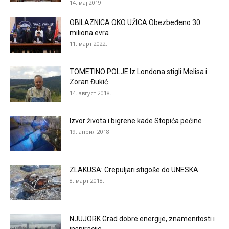
14. мај 2019.
OBILAZNICA OKO UŽICA Obezbeđeno 30
miliona evra
11. март 2022.
TOMETINO POLJE Iz Londona stigli Melisa i
Zoran Đukić
14. август 2018.
Izvor života i bigrene kade Stopića pećine
19. април 2018.
ZLAKUSA: Crepuljari stigoše do UNESKA
8. март 2018.
NJUJORK Grad dobre energije, znamenitosti i
inspiracije