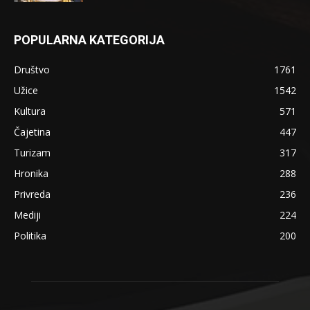
POPULARNA KATEGORIJA
Društvo
1761
Užice
1542
Kultura
571
Čajetina
447
Turizam
317
Hronika
288
Privreda
236
Mediji
224
Politika
200