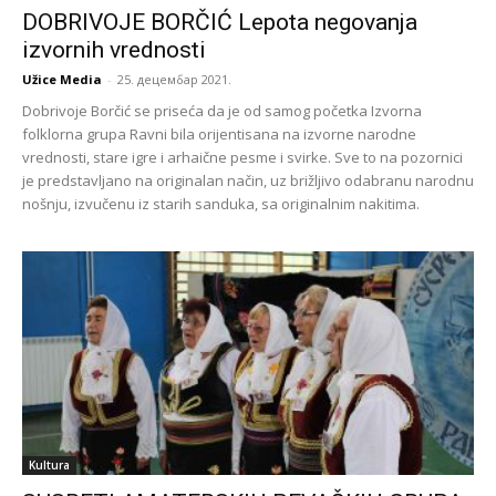
DOBRIVOJE BORČIĆ Lepota negovanja
izvornih vrednosti
Užice Media
-
25. децембар 2021.
Dobrivoje Borčić se priseća da je od samog početka Izvorna
folklorna grupa Ravni bila orijentisana na izvorne narodne
vrednosti, stare igre i arhaične pesme i svirke. Sve to na pozornici
je predstavljano na originalan način, uz brižljivo odabranu narodnu
nošnju, izvučenu iz starih sanduka, sa originalnim nakitima.
Kultura