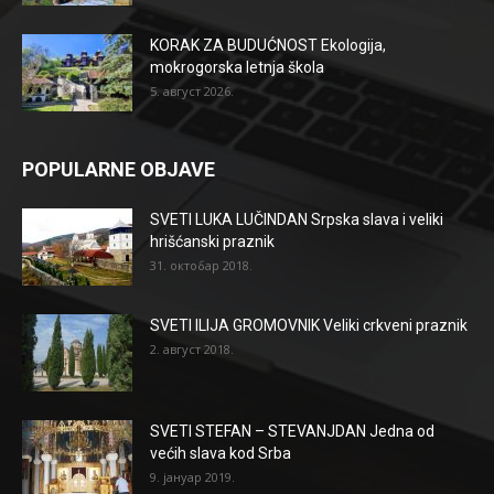
KORAK ZA BUDUĆNOST Ekologija,
mokrogorska letnja škola
5. август 2026.
POPULARNE OBJAVE
SVETI LUKA LUČINDAN Srpska slava i veliki
hrišćanski praznik
31. октобар 2018.
SVETI ILIJA GROMOVNIK Veliki crkveni praznik
2. август 2018.
SVETI STEFAN – STEVANJDAN Jedna od
većih slava kod Srba
9. јануар 2019.