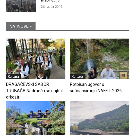
26. март 2019.
NAJNOVIJE
Kultura
Kultura
DRAGAČEVSKI SABOR
Potpisan ugovor o
TRUBAČA Nadmeću se najbolji
sufinansiranju NAFFIT 2026.
orkestri