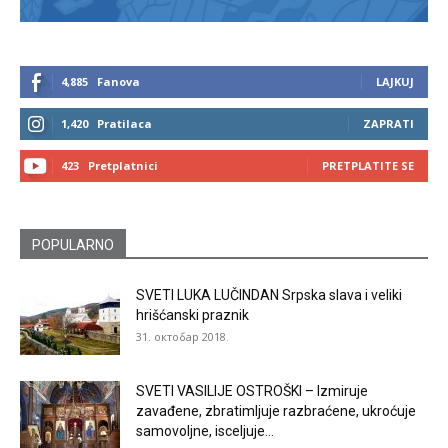
4,885
Fanova
LAJKUJ
1,420
Pratilaca
ZAPRATI
423
Pretplatnici
PRETPLATITE SE
POPULARNO
SVETI LUKA LUČINDAN Srpska slava i veliki
hrišćanski praznik
31. октобар 2018.
SVETI VASILIJE OSTROŠKI – Izmiruje
zavađene, zbratimljuje razbraćene, ukroćuje
samovoljne, isceljuje...