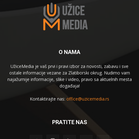
O NAMA
UžiceMedia je vaš prvi i pravi izbor za novosti, zabavu i sve
ostale informacije vezane za Zlatiborski okrug. Nudimo vam
najažurnije informacije, slike i video, pravo sa aktuelnih mesta
događaja!
Kontaktirajte nas:
office@uzicemedia.rs
PRATITE NAS