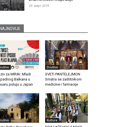
26. март 2019.
NAJNOVIJE
ruštvo
Društvo
ziv za MIRAI: Mladi
SVETI PANTELEJMON
padnog Balkana u
Smatra se zaštitnikom
nuaru putuju u Japan
medicine i farmacije
ruštvo
Kultura