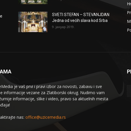
H
Pr
SVETI STEFAN – STEVANJDAN
že
Jedna od većih slava kod Srba
Me
9. јануар 2019.
Po
NAMA
P
eMedia je vaš prvi i pravi izbor za novosti, zabavu i sve
le informacije vezane za Zlatiborski okrug. Nudimo vam
žurnije informacije, slike i video, pravo sa aktuelnih mesta
đaja!
aktirajte nas:
office@uzicemedia.rs