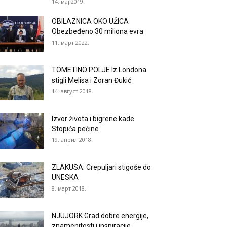
14. мај 2019.
OBILAZNICA OKO UŽICA
Obezbeđeno 30 miliona evra
11. март 2022.
TOMETINO POLJE Iz Londona
stigli Melisa i Zoran Đukić
14. август 2018.
Izvor života i bigrene kade
Stopića pećine
19. април 2018.
ZLAKUSA: Crepuljari stigoše do
UNESKA
8. март 2018.
NJUJORK Grad dobre energije,
znamenitosti i inspiracije