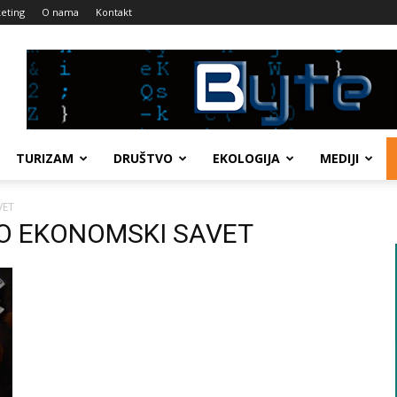
eting
O nama
Kontakt
TURIZAM
DRUŠTVO
EKOLOGIJA
MEDIJI
VET
LNO EKONOMSKI SAVET