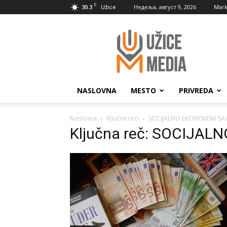
C
30.3
Недеља, август 9, 2026
Mark
Užice
UžiceMedia
NASLOVNA
MESTO
PRIVREDA
Naslovna
Ključne reči
SOCIJALNO EKONOMSKI SA
Ključna reč: SOCIJA