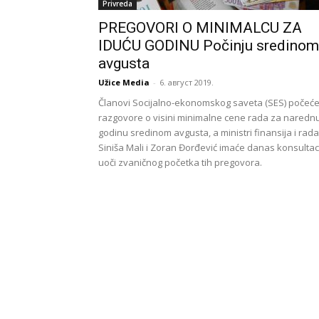
Privreda
PREGOVORI O MINIMALCU ZA
IDUĆU GODINU Počinju sredinom
avgusta
Užice Media
-
6. август 2019.
Članovi Socijalno-ekonomskog saveta (SES) počeć
razgovore o visini minimalne cene rada za naredn
godinu sredinom avgusta, a ministri finansija i rada
Siniša Mali i Zoran Đorđević imaće danas konsultac
uoči zvaničnog početka tih pregovora.