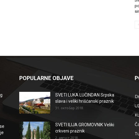
Sv
po
si
POPULARNE OBJAVE
P
og
SVETI LUKA LUČINDAN Srpska
D
slava i veliki hrišćanski praznik
Už
31. октобар 2018.
Ku
Ča
SVETI ILIJA GROMOVNIK Veliki
se
crkveni praznik
je
T
2. август 2018.