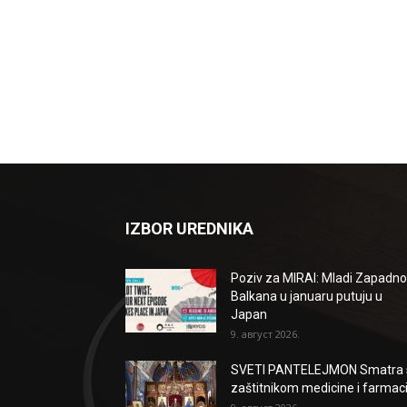
IZBOR UREDNIKA
Poziv za MIRAI: Mladi Zapadn
Balkana u januaru putuju u
Japan
9. август 2026.
SVETI PANTELEJMON Smatra 
zaštitnikom medicine i farmaci