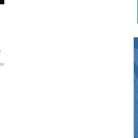
e
u
ije