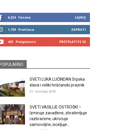
6,234
Fanova
LAJKUJ
1,729
Pratilaca
ZAPRATI
423
Pretplatnici
PRETPLATITE SE
POPULARNO
SVETI LUKA LUČINDAN Srpska
slava i veliki hrišćanski praznik
31. октобар 2018.
SVETI VASILIJE OSTROŠKI –
Izmiruje zavađene, zbratimljuje
razbraćene, ukroćuje
samovoljne, isceljuje...