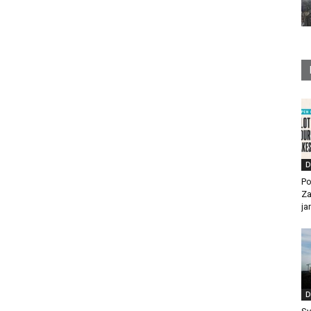
D
Po
Za
ja
D