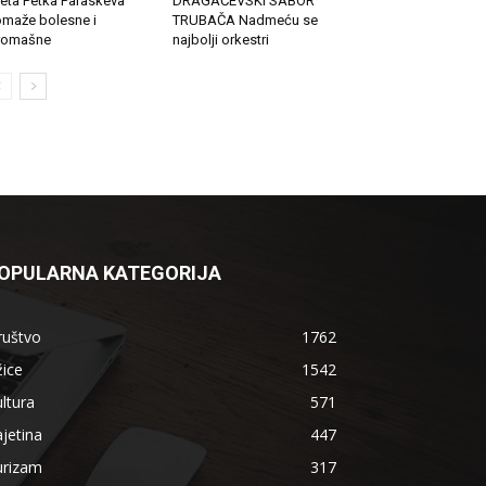
eta Petka Paraskeva
DRAGAČEVSKI SABOR
maže bolesne i
TRUBAČA Nadmeću se
romašne
najbolji orkestri
OPULARNA KATEGORIJA
ruštvo
1762
ice
1542
ltura
571
jetina
447
urizam
317