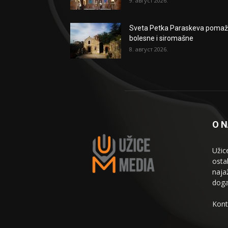
9. август 2026.
Sveta Petka Paraskeva poma
bolesne i siromašne
8. август 2026.
O 
Užic
osta
naja
doga
Kont