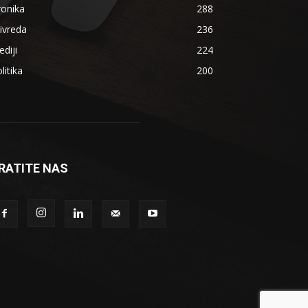
ronika
288
ivreda
236
diji
224
litika
200
RATITE NAS