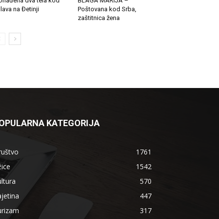
onađena dva tela kod
BLAGA MARIJA –
lava na Đetinji
Poštovana kod Srba,
zaštitnica žena
OPULARNA KATEGORIJA
ruštvo
1761
ice
1542
ltura
570
jetina
447
urizam
317