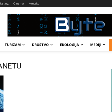
keting
O nama
Kontakt
TURIZAM
DRUŠTVO
EKOLOGIJA
MEDIJI
LANETU