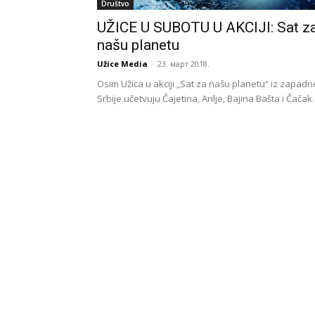
Društvo
UŽICE U SUBOTU U AKCIJI: Sat z
našu planetu
Užice Media
-
23. март 2018.
Osim Užica u akciji „Sat za našu planetu“ iz zapadn
Srbije učetvuju Čajetina, Arilje, Bajina Bašta i Čačak.