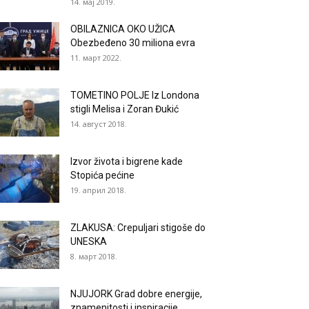
14. мај 2019.
OBILAZNICA OKO UŽICA
Obezbeđeno 30 miliona evra
11. март 2022.
TOMETINO POLJE Iz Londona
stigli Melisa i Zoran Đukić
14. август 2018.
Izvor života i bigrene kade
Stopića pećine
19. април 2018.
ZLAKUSA: Crepuljari stigoše do
UNESKA
8. март 2018.
NJUJORK Grad dobre energije,
znamenitosti i inspiracije