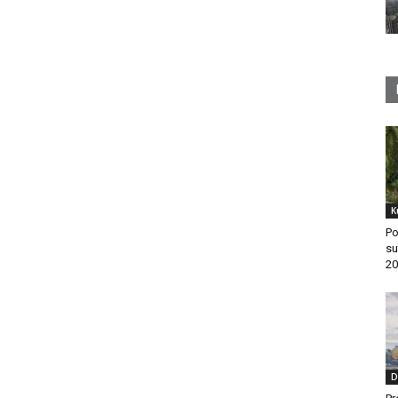
K
Po
su
20
D