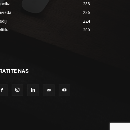
ronika
288
ivreda
236
diji
224
litika
200
RATITE NAS