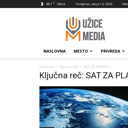
C
25.1
Четвртак, август 6, 2026
Mar
Užice
UžiceMedia
NASLOVNA
MESTO
PRIVREDA
Naslovna
Ključne reči
SAT ZA PLANETU
Ključna reč: SAT ZA P