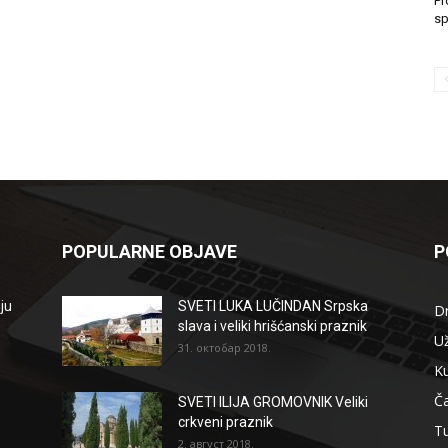
Pr
sp
POPULARNE OBJAVE
P
ju
SVETI LUKA LUČINDAN Srpska
D
slava i veliki hrišćanski praznik
Už
31. октобар 2018.
Ku
Ča
SVETI ILIJA GROMOVNIK Veliki
crkveni praznik
T
2. август 2018.