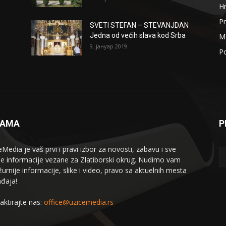
H
Pr
SVETI STEFAN – STEVANJDAN
Jedna od većih slava kod Srba
Me
9. јануар 2019.
Po
NAMA
P
eMedia je vaš prvi i pravi izbor za novosti, zabavu i sve
le informacije vezane za Zlatiborski okrug. Nudimo vam
žurnije informacije, slike i video, pravo sa aktuelnih mesta
đaja!
aktirajte nas:
office@uzicemedia.rs