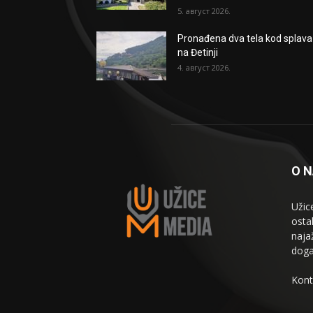
5. август 2026.
Pronađena dva tela kod splava
na Đetinji
4. август 2026.
O 
Užic
osta
naja
doga
Kont