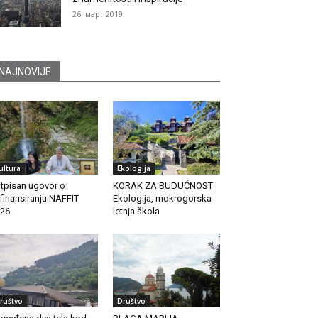
26. март 2019.
NAJNOVIJE
ultura
Ekologija
tpisan ugovor o
KORAK ZA BUDUĆNOST
finansiranju NAFFIT
Ekologija, mokrogorska
26.
letnja škola
ruštvo
Društvo