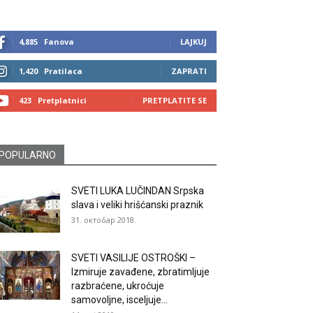
4,885
Fanova
LAJKUJ
1,420
Pratilaca
ZAPRATI
423
Pretplatnici
PRETPLATITE SE
POPULARNO
SVETI LUKA LUČINDAN Srpska
slava i veliki hrišćanski praznik
31. октобар 2018.
SVETI VASILIJE OSTROŠKI –
Izmiruje zavađene, zbratimljuje
razbraćene, ukroćuje
samovoljne, isceljuje...