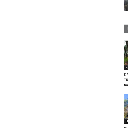
K
D
T
na
E