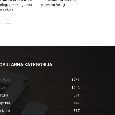
ORAK ZA BUDUĆNOST
Pronađena dva tela kod
ologija, mokrogorska
splava na Đetinji
tnja škola
OPULARNA KATEGORIJA
ruštvo
1761
ice
1542
ltura
571
jetina
447
urizam
317