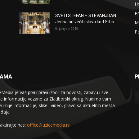
H
Pr
SVETI STEFAN – STEVANJDAN
Jedna od većih slava kod Srba
Me
9. јануар 2019.
Po
NAMA
P
eMedia je vaš prvi i pravi izbor za novosti, zabavu i sve
le informacije vezane za Zlatiborski okrug. Nudimo vam
žurnije informacije, slike i video, pravo sa aktuelnih mesta
đaja!
aktirajte nas:
office@uzicemedia.rs