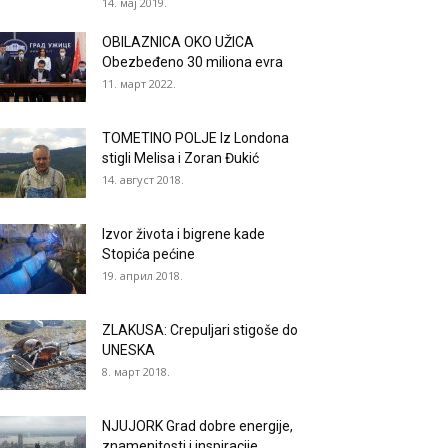
14. мај 2019.
OBILAZNICA OKO UŽICA
Obezbeđeno 30 miliona evra
11. март 2022.
TOMETINO POLJE Iz Londona
stigli Melisa i Zoran Đukić
14. август 2018.
Izvor života i bigrene kade
Stopića pećine
19. април 2018.
ZLAKUSA: Crepuljari stigoše do
UNESKA
8. март 2018.
NJUJORK Grad dobre energije,
znamenitosti i inspiracije