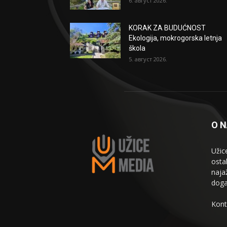
6. август 2026.
KORAK ZA BUDUĆNOST
Ekologija, mokrogorska letnja
škola
5. август 2026.
O 
Užic
osta
naja
doga
Kont