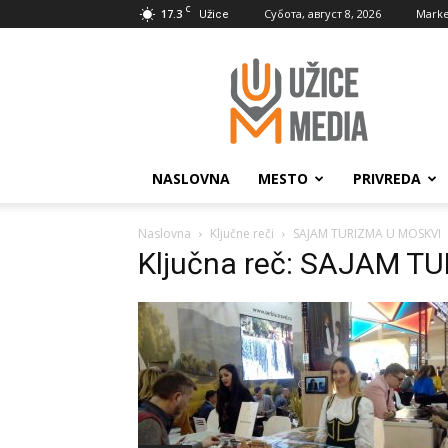
C
17.3
Субота, август 8, 2026
Marke
Užice
UžiceMedia
NASLOVNA
MESTO
PRIVREDA
Naslovna
Ključne reči
SAJAM TURIZMA U MOSKVI
Ključna reč: SAJAM T