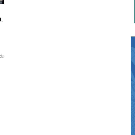
,
udu