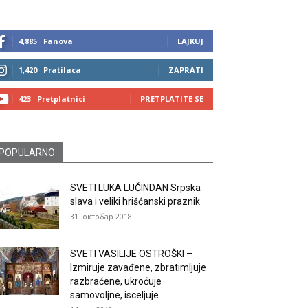
4,885
Fanova
LAJKUJ
1,420
Pratilaca
ZAPRATI
423
Pretplatnici
PRETPLATITE SE
POPULARNO
SVETI LUKA LUČINDAN Srpska
slava i veliki hrišćanski praznik
31. октобар 2018.
SVETI VASILIJE OSTROŠKI –
Izmiruje zavađene, zbratimljuje
razbraćene, ukroćuje
samovoljne, isceljuje...