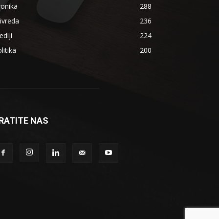
ronika
288
ivreda
236
diji
224
litika
200
RATITE NAS