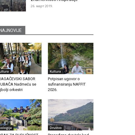
26. март 2019.
NAJNOVIJE
ultura
Kultura
RAGAČEVSKI SABOR
Potpisan ugovor o
RUBAČA Nadmeću se
sufinansiranju NAFFIT
jbolji orkestri
2026.
kologija
Društvo