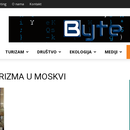
ting
O nama
Kontakt
TURIZAM
DRUŠTVO
EKOLOGIJA
MEDIJI
URIZMA U MOSKVI