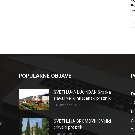
K
Ek
le
POPULARNE OBJAVE
P
SVETI LUKA LUČINDAN Srpska
D
slava i veliki hrišćanski praznik
Už
31. октобар 2018.
Ku
Ča
SVETI ILIJA GROMOVNIK Veliki
ju
crkveni praznik
T
2. август 2018.