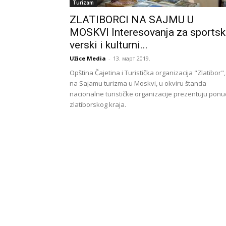
Turizam
ZLATIBORCI NA SAJMU U
MOSKVI Interesovanja za sportski
verski i kulturni...
Užice Media
-
13. март 2019.
Opština Čajetina i Turistička organizacija "Zlatibor",
na Sajamu turizma u Moskvi, u okviru štanda
nacionalne turističke organizacije prezentuju pon
zlatiborskog kraja.