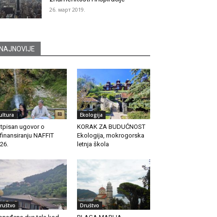
26. март 2019.
NAJNOVIJE
ultura
Ekologija
tpisan ugovor o
KORAK ZA BUDUĆNOST
finansiranju NAFFIT
Ekologija, mokrogorska
26.
letnja škola
ruštvo
Društvo