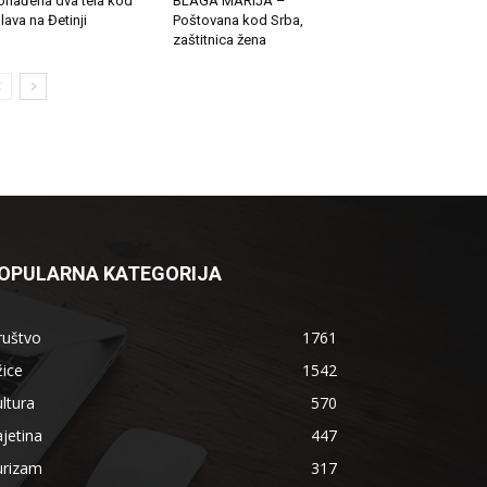
onađena dva tela kod
BLAGA MARIJA –
lava na Đetinji
Poštovana kod Srba,
zaštitnica žena
OPULARNA KATEGORIJA
ruštvo
1761
ice
1542
ltura
570
jetina
447
urizam
317