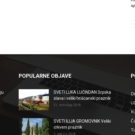
Pr
sp
POPULARNE OBJAVE
P
ju
SVETI LUKA LUČINDAN Srpska
D
slava i veliki hrišćanski praznik
Už
31. октобар 2018.
Ku
Ča
SVETI ILIJA GROMOVNIK Veliki
crkveni praznik
T
2. август 2018.