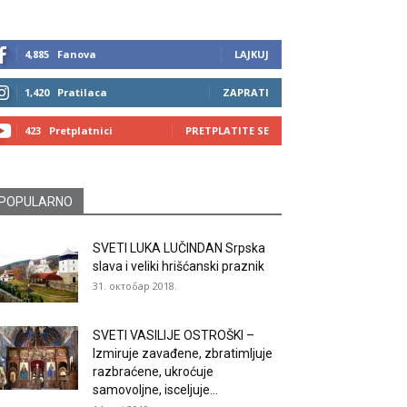
4,885
Fanova
LAJKUJ
1,420
Pratilaca
ZAPRATI
423
Pretplatnici
PRETPLATITE SE
POPULARNO
SVETI LUKA LUČINDAN Srpska
slava i veliki hrišćanski praznik
31. октобар 2018.
SVETI VASILIJE OSTROŠKI –
Izmiruje zavađene, zbratimljuje
razbraćene, ukroćuje
samovoljne, isceljuje...