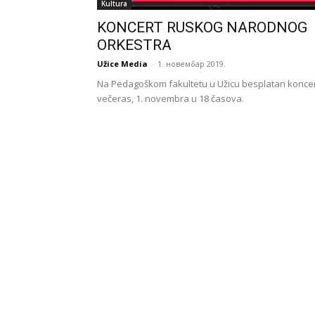
Kultura
KONCERT RUSKOG NARODNOG
ORKESTRA
Užice Media
-
1. новембар 2019.
Na Pedagoškom fakultetu u Užicu besplatan koncer
večeras, 1. novembra u 18 časova.