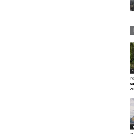
K
Po
su
20
D