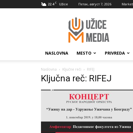
C
22.4
Петак, август 7, 2026
Market
Užice
UžiceMedia
NASLOVNA
MESTO
PRIVREDA
Naslovna
Ključne reči
RIFEJ
Ključna reč: RIFEJ