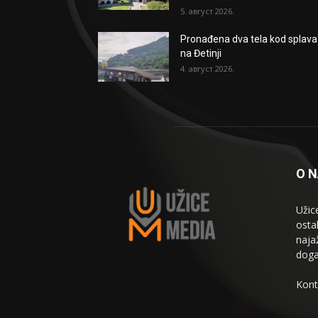
5. август 2026.
Pronađena dva tela kod splava
na Đetinji
4. август 2026.
O 
Užic
osta
naja
doga
Kont