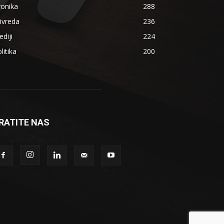
ronika
288
ivreda
236
diji
224
litika
200
RATITE NAS