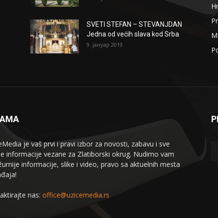
H
Pr
SVETI STEFAN – STEVANJDAN
Jedna od većih slava kod Srba
Me
9. јануар 2019.
Po
NAMA
P
eMedia je vaš prvi i pravi izbor za novosti, zabavu i sve
le informacije vezane za Zlatiborski okrug. Nudimo vam
žurnije informacije, slike i video, pravo sa aktuelnih mesta
đaja!
aktirajte nas:
office@uzicemedia.rs