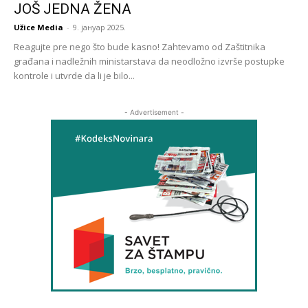
JOŠ JEDNA ŽENA
Užice Media
-
9. јануар 2025.
Reagujte pre nego što bude kasno! Zahtevamo od Zaštitnika
građana i nadležnih ministarstava da neodložno izvrše postupke
kontrole i utvrde da li je bilo...
- Advertisement -