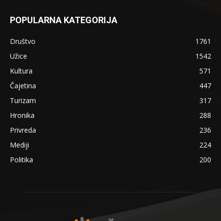
POPULARNA KATEGORIJA
Društvo
1761
Užice
1542
Kultura
571
Čajetina
447
Turizam
317
Hronika
288
Privreda
236
Mediji
224
Politika
200