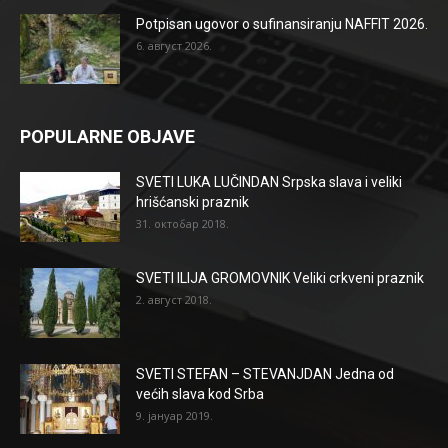
Potpisan ugovor o sufinansiranju NAFFIT 2026.
6. август 2026.
POPULARNE OBJAVE
SVETI LUKA LUČINDAN Srpska slava i veliki
hrišćanski praznik
31. октобар 2018.
SVETI ILIJA GROMOVNIK Veliki crkveni praznik
2. август 2018.
SVETI STEFAN – STEVANJDAN Jedna od
većih slava kod Srba
9. јануар 2019.