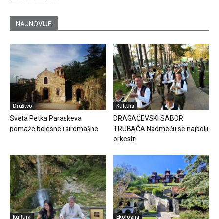
NAJNOVIJE
Društvo
Kultura
Sveta Petka Paraskeva
DRAGAČEVSKI SABOR
pomaže bolesne i siromašne
TRUBAČA Nadmeću se najbolji
orkestri
Kultura
Ekologija