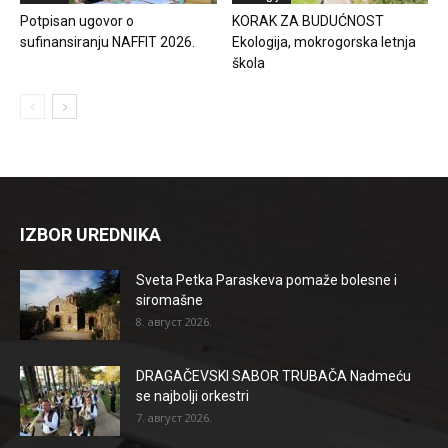
Potpisan ugovor o
KORAK ZA BUDUĆNOST
sufinansiranju NAFFIT 2026.
Ekologija, mokrogorska letnja
škola
IZBOR UREDNIKA
Sveta Petka Paraskeva pomaže bolesne i
siromašne
8. август 2026.
DRAGAČEVSKI SABOR TRUBAČA Nadmeću
se najbolji orkestri
7. август 2026.