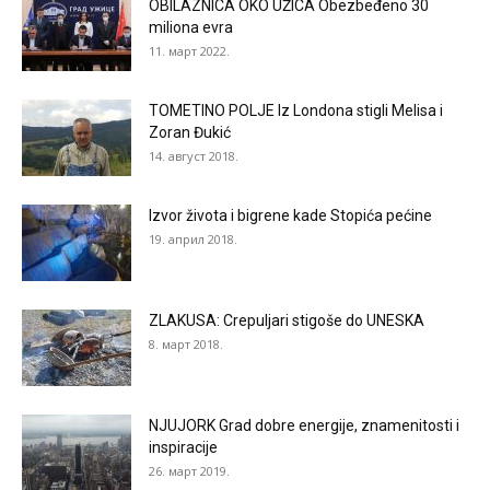
OBILAZNICA OKO UŽICA Obezbeđeno 30
miliona evra
11. март 2022.
TOMETINO POLJE Iz Londona stigli Melisa i
Zoran Đukić
14. август 2018.
Izvor života i bigrene kade Stopića pećine
19. април 2018.
ZLAKUSA: Crepuljari stigoše do UNESKA
8. март 2018.
NJUJORK Grad dobre energije, znamenitosti i
inspiracije
26. март 2019.