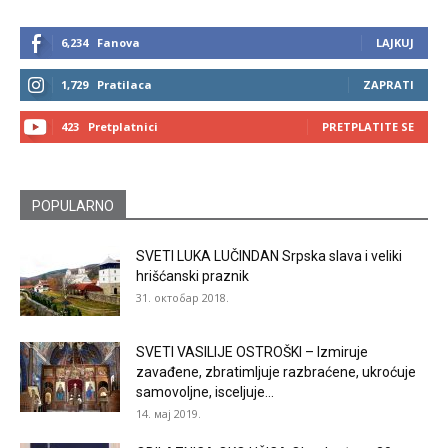
6,234
Fanova
LAJKUJ
1,729
Pratilaca
ZAPRATI
423
Pretplatnici
PRETPLATITE SE
POPULARNO
SVETI LUKA LUČINDAN Srpska slava i veliki
hrišćanski praznik
31. октобар 2018.
SVETI VASILIJE OSTROŠKI – Izmiruje
zavađene, zbratimljuje razbraćene, ukroćuje
samovoljne, isceljuje...
14. мај 2019.