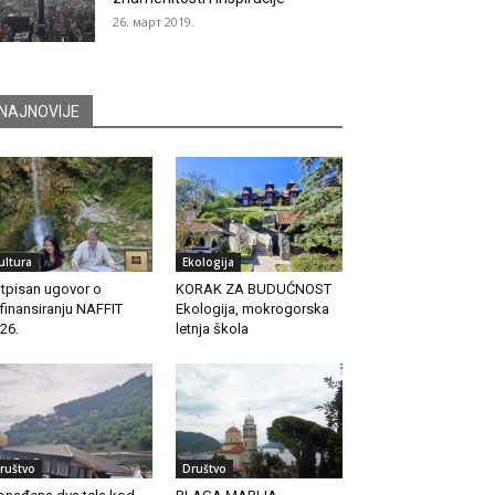
26. март 2019.
NAJNOVIJE
ultura
Ekologija
tpisan ugovor o
KORAK ZA BUDUĆNOST
finansiranju NAFFIT
Ekologija, mokrogorska
26.
letnja škola
ruštvo
Društvo