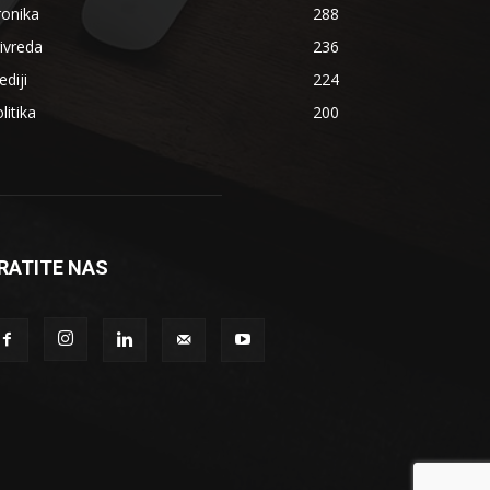
ronika
288
ivreda
236
diji
224
litika
200
RATITE NAS