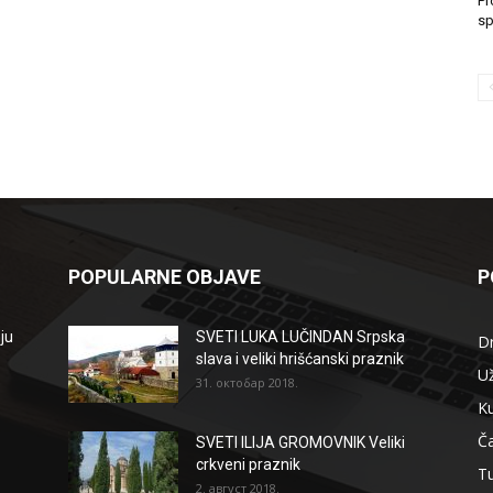
Pr
sp
POPULARNE OBJAVE
P
ju
SVETI LUKA LUČINDAN Srpska
D
slava i veliki hrišćanski praznik
Už
31. октобар 2018.
Ku
Ča
SVETI ILIJA GROMOVNIK Veliki
crkveni praznik
T
2. август 2018.