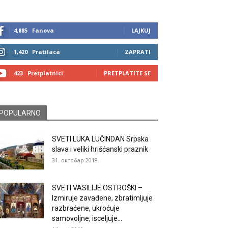
4,885
Fanova
LAJKUJ
1,420
Pratilaca
ZAPRATI
423
Pretplatnici
PRETPLATITE SE
POPULARNO
SVETI LUKA LUČINDAN Srpska
slava i veliki hrišćanski praznik
31. октобар 2018.
SVETI VASILIJE OSTROŠKI –
Izmiruje zavađene, zbratimljuje
razbraćene, ukroćuje
samovoljne, isceljuje...