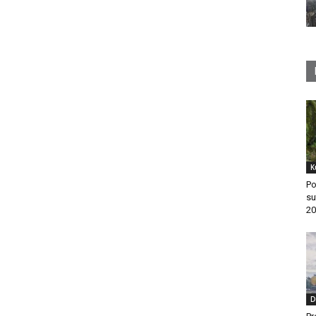
K
Po
su
20
D