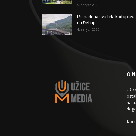
5. август 2026.
Pronađena dva tela kod splava
na Đetinji
4. август 2026.
O 
Užic
osta
naja
doga
Kont