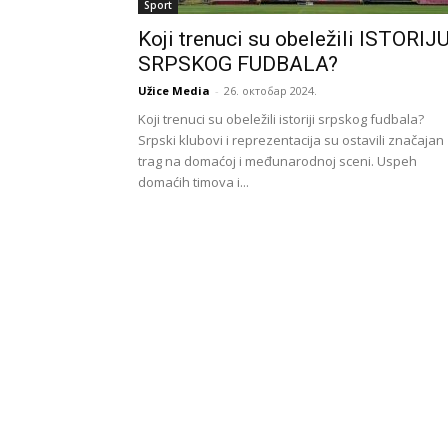
Sport
Koji trenuci su obeležili ISTORIJ
SRPSKOG FUDBALA?
Užice Media
-
26. октобар 2024.
Koji trenuci su obeležili istoriji srpskog fudbala?
Srpski klubovi i reprezentacija su ostavili značajan
trag na domaćoj i međunarodnoj sceni. Uspeh
domaćih timova i...