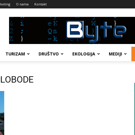
keting
O nama
Kontakt
TURIZAM
DRUŠTVO
EKOLOGIJA
MEDIJI
 SLOBODE