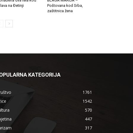
onađena dva tela kod
BLAGA MARIJA –
lava na Đetinji
Poštovana kod Srba,
zaštitnica žena
OPULARNA KATEGORIJA
ruštvo
1761
ice
1542
ltura
570
jetina
447
urizam
317