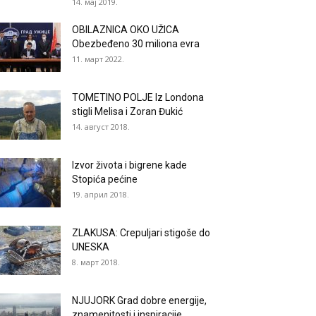
14. мај 2019.
OBILAZNICA OKO UŽICA
Obezbeđeno 30 miliona evra
11. март 2022.
TOMETINO POLJE Iz Londona
stigli Melisa i Zoran Đukić
14. август 2018.
Izvor života i bigrene kade
Stopića pećine
19. април 2018.
ZLAKUSA: Crepuljari stigoše do
UNESKA
8. март 2018.
NJUJORK Grad dobre energije,
znamenitosti i inspiracije