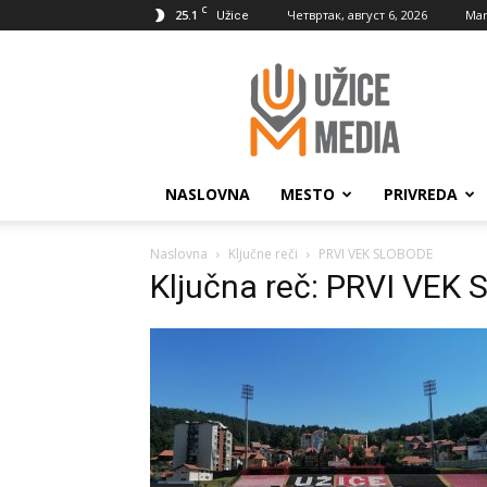
C
25.1
Четвртак, август 6, 2026
Mar
Užice
UžiceMedia
NASLOVNA
MESTO
PRIVREDA
Naslovna
Ključne reči
PRVI VEK SLOBODE
Ključna reč: PRVI VEK