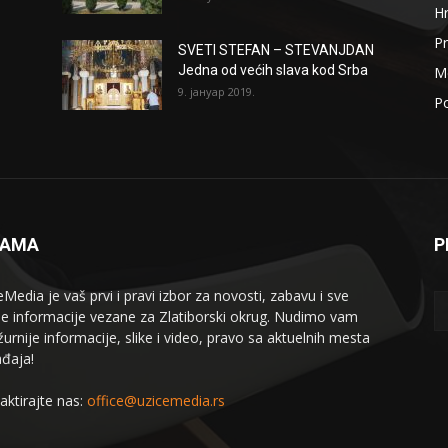
H
Pr
SVETI STEFAN – STEVANJDAN
Jedna od većih slava kod Srba
Me
9. јануар 2019.
Po
NAMA
P
eMedia je vaš prvi i pravi izbor za novosti, zabavu i sve
le informacije vezane za Zlatiborski okrug. Nudimo vam
žurnije informacije, slike i video, pravo sa aktuelnih mesta
đaja!
aktirajte nas:
office@uzicemedia.rs