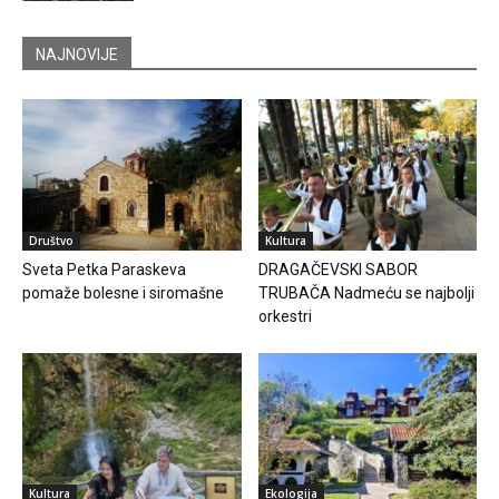
NAJNOVIJE
Društvo
Kultura
Sveta Petka Paraskeva
DRAGAČEVSKI SABOR
pomaže bolesne i siromašne
TRUBAČA Nadmeću se najbolji
orkestri
Kultura
Ekologija