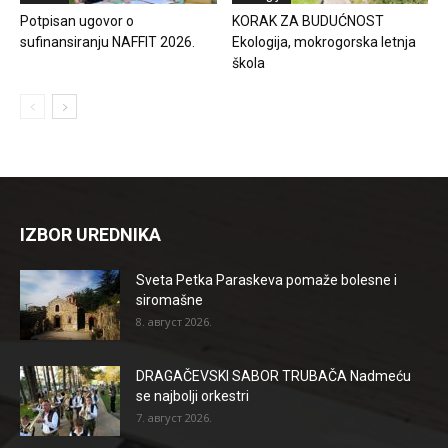
Potpisan ugovor o
KORAK ZA BUDUĆNOST
sufinansiranju NAFFIT 2026.
Ekologija, mokrogorska letnja
škola
IZBOR UREDNIKA
Sveta Petka Paraskeva pomaže bolesne i
siromašne
8. август 2026.
DRAGAČEVSKI SABOR TRUBAČA Nadmeću
se najbolji orkestri
7. август 2026.