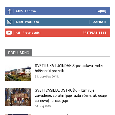
4,885
Fanova
LAJKUJ
1,420
Pratilaca
ZAPRATI
423
Pretplatnici
PRETPLATITE SE
POPULARNO
SVETI LUKA LUČINDAN Srpska slava i veliki
hrišćanski praznik
31. октобар 2018.
SVETI VASILIJE OSTROŠKI – Izmiruje
zavađene, zbratimljuje razbraćene, ukroćuje
samovoljne, isceljuje...
14. мај 2019.