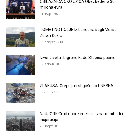
OBILAZNICA OKO UŽICA Obezbeđeno 30
miliona evra
11. март 2022.
TOMETINO POLJE Iz Londona stigli Melisa i
Zoran Đukić
14. август 2018.
Izvor života i bigrene kade Stopića pećine
19. април 2018.
ZLAKUSA: Crepuljari stigoše do UNESKA
8. март 2018.
NJUJORK Grad dobre energije, znamenitosti i
inspiracije
26. март 2019.