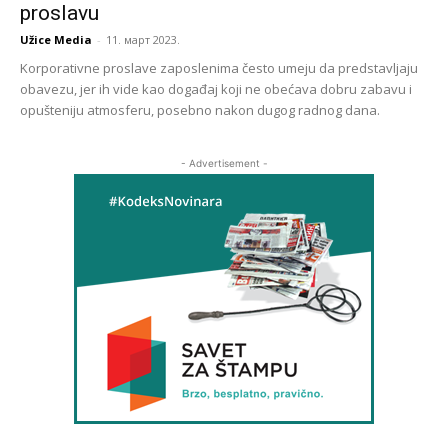
proslavu
Užice Media
-
11. март 2023.
Korporativne proslave zaposlenima često umeju da predstavljaju
obavezu, jer ih vide kao događaj koji ne obećava dobru zabavu i
opušteniju atmosferu, posebno nakon dugog radnog dana.
- Advertisement -