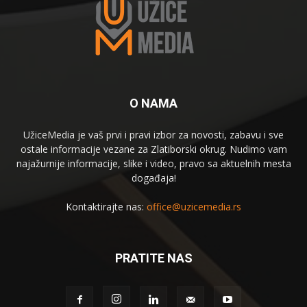
O NAMA
UžiceMedia je vaš prvi i pravi izbor za novosti, zabavu i sve
ostale informacije vezane za Zlatiborski okrug. Nudimo vam
najažurnije informacije, slike i video, pravo sa aktuelnih mesta
događaja!
Kontaktirajte nas:
office@uzicemedia.rs
PRATITE NAS