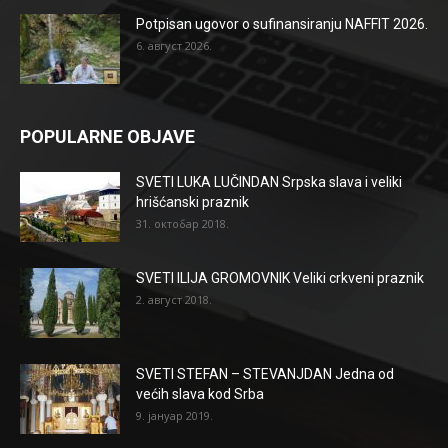
Potpisan ugovor o sufinansiranju NAFFIT 2026.
6. август 2026.
POPULARNE OBJAVE
SVETI LUKA LUČINDAN Srpska slava i veliki
hrišćanski praznik
31. октобар 2018.
SVETI ILIJA GROMOVNIK Veliki crkveni praznik
2. август 2018.
SVETI STEFAN – STEVANJDAN Jedna od
većih slava kod Srba
9. јануар 2019.