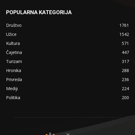
POPULARNA KATEGORIJA
Društvo
1761
Užice
1542
Kultura
571
Čajetina
447
Turizam
317
Hronika
288
Privreda
236
Mediji
224
Politika
200