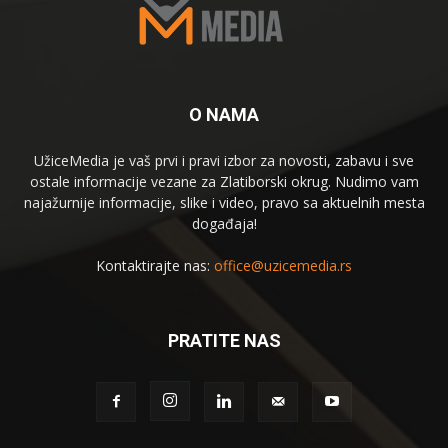
O NAMA
UžiceMedia je vaš prvi i pravi izbor za novosti, zabavu i sve
ostale informacije vezane za Zlatiborski okrug. Nudimo vam
najažurnije informacije, slike i video, pravo sa aktuelnih mesta
događaja!
Kontaktirajte nas:
office@uzicemedia.rs
PRATITE NAS