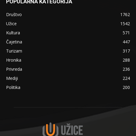
POPULARNA KATEGORIJA
Društvo
1762
Užice
1542
Kultura
571
Čajetina
447
Turizam
317
Hronika
288
Privreda
236
Mediji
224
Politika
200