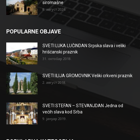
siromašne
8. август 2026.
POPULARNE OBJAVE
SVETI LUKA LUČINDAN Srpska slava i veliki
hrišćanski praznik
31. октобар 2018.
SVETI ILIJA GROMOVNIK Veliki crkveni praznik
2. август 2018.
SVETI STEFAN – STEVANJDAN Jedna od
većih slava kod Srba
9. јануар 2019.