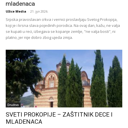
mladenaca
Užice Media
-
21. јул 2026.
Srpska pravoslavan crkva i vernici proslavljaju Svetog Prokopija,
koji je i krsna slava pojedinih porodica. Na ovaj dan, kažu, ne valja
se kupati u reci, izbegava se kopanje zemlje, "ne valja bosti", ni
platno, jer nije dobro zbog ujeda zmija.
Društvo
SVETI PROKOPIJE – ZAŠTITNIK DECE I
MLADENACA