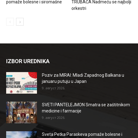
pomaže bolesne i siromašne
TRUBAČA Nadmeću se najbolji
orkestri
IZBOR UREDNIKA
Poziv za MIRAI: Mladi Zapadnog Balkana u
januaru putuju u Japan
9. август 2026.
SVETI PANTELEJMON Smatra se zaštitnikom
medicine i farmacije
9. август 2026.
Sveta Petka Paraskeva pomaže bolesne i