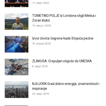
11. март 2022.
TOMETINO POLJE Iz Londona stigli Melisa i
Zoran Đukić
14. август 2018.
Izvor života i bigrene kade Stopića pećine
19. април 2018.
ZLAKUSA: Crepuljari stigoše do UNESKA
8. март 2018.
NJUJORK Grad dobre energije, znamenitosti i
inspiracije
26. март 2019.