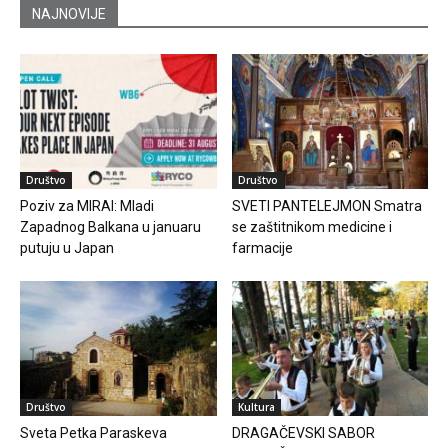
NAJNOVIJE
Društvo
Društvo
Poziv za MIRAI: Mladi
SVETI PANTELEJMON Smatra
Zapadnog Balkana u januaru
se zaštitnikom medicine i
putuju u Japan
farmacije
Društvo
Kultura
Sveta Petka Paraskeva
DRAGAČEVSKI SABOR