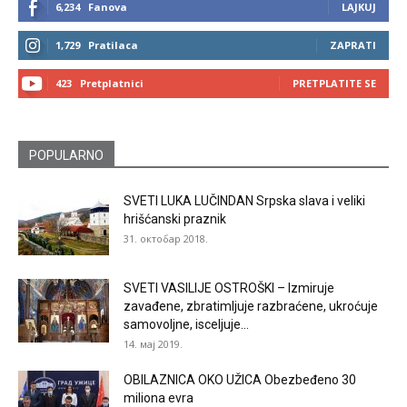
6,234
Fanova
LAJKUJ
1,729
Pratilaca
ZAPRATI
423
Pretplatnici
PRETPLATITE SE
POPULARNO
SVETI LUKA LUČINDAN Srpska slava i veliki
hrišćanski praznik
31. октобар 2018.
SVETI VASILIJE OSTROŠKI – Izmiruje
zavađene, zbratimljuje razbraćene, ukroćuje
samovoljne, isceljuje...
14. мај 2019.
OBILAZNICA OKO UŽICA Obezbeđeno 30
miliona evra