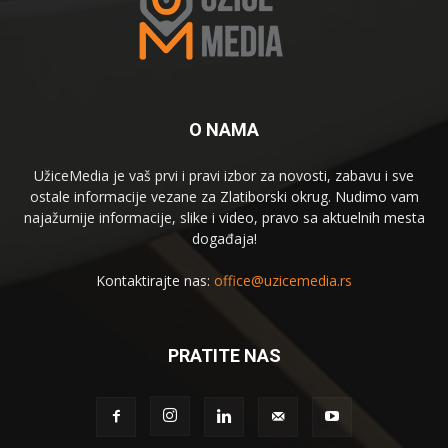
O NAMA
UžiceMedia je vaš prvi i pravi izbor za novosti, zabavu i sve
ostale informacije vezane za Zlatiborski okrug. Nudimo vam
najažurnije informacije, slike i video, pravo sa aktuelnih mesta
događaja!
Kontaktirajte nas:
office@uzicemedia.rs
PRATITE NAS