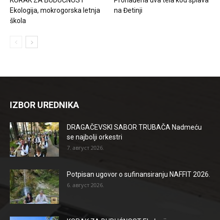
Ekologija, mokrogorska letnja
na Đetinji
škola
IZBOR UREDNIKA
DRAGAČEVSKI SABOR TRUBAČA Nadmeću
se najbolji orkestri
7. август 2026.
Potpisan ugovor o sufinansiranju NAFFIT 2026.
6. август 2026.