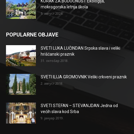
KORAK ZA BUDUĆNOST Ekologija,
mokrogorska letnja škola
5. август 2026.
POPULARNE OBJAVE
SVETI LUKA LUČINDAN Srpska slava i veliki
hrišćanski praznik
31. октобар 2018.
SVETI ILIJA GROMOVNIK Veliki crkveni praznik
2. август 2018.
SVETI STEFAN – STEVANJDAN Jedna od
većih slava kod Srba
9. јануар 2019.