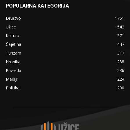
POPULARNA KATEGORIJA
Društvo
1761
Užice
1542
Kultura
571
Čajetina
447
Turizam
317
Hronika
288
Privreda
236
Mediji
224
Politika
200