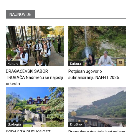
NAJNOVIJE
Kultura
Kultura
DRAGAČEVSKI SABOR
Potpisan ugovor o
TRUBAČA Nadmeću se najbolji
sufinansiranju NAFFIT 2026.
orkestri
Ekologija
Društvo
KORAK ZA BUDUĆNOST
Pronađena dva tela kod splava