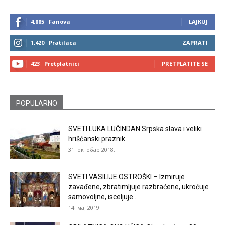
4,885
Fanova
LAJKUJ
1,420
Pratilaca
ZAPRATI
423
Pretplatnici
PRETPLATITE SE
POPULARNO
SVETI LUKA LUČINDAN Srpska slava i veliki
hrišćanski praznik
31. октобар 2018.
SVETI VASILIJE OSTROŠKI – Izmiruje
zavađene, zbratimljuje razbraćene, ukroćuje
samovoljne, isceljuje...
14. мај 2019.