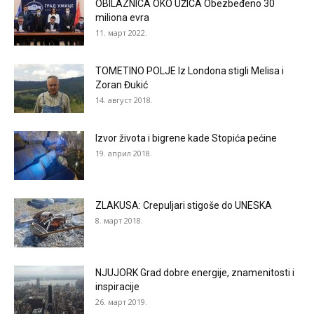
OBILAZNICA OKO UŽICA Obezbeđeno 30
miliona evra
11. март 2022.
TOMETINO POLJE Iz Londona stigli Melisa i
Zoran Đukić
14. август 2018.
Izvor života i bigrene kade Stopića pećine
19. април 2018.
ZLAKUSA: Crepuljari stigoše do UNESKA
8. март 2018.
NJUJORK Grad dobre energije, znamenitosti i
inspiracije
26. март 2019.