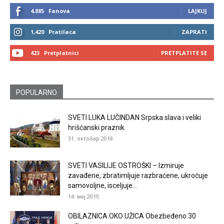
4,885
Fanova
LAJKUJ
1,420
Pratilaca
ZAPRATI
423
Pretplatnici
PRETPLATITE SE
POPULARNO
SVETI LUKA LUČINDAN Srpska slava i veliki
hrišćanski praznik
31. октобар 2018.
SVETI VASILIJE OSTROŠKI – Izmiruje
zavađene, zbratimljuje razbraćene, ukroćuje
samovoljne, isceljuje...
14. мај 2019.
OBILAZNICA OKO UŽICA Obezbeđeno 30