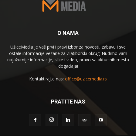
O NAMA
UžiceMedia je vaš prvi i pravi izbor za novosti, zabavu i sve
ostale informacije vezane za Zlatiborski okrug. Nudimo vam
najažurnije informacije, slike i video, pravo sa aktuelnih mesta
događaja!
Kontaktirajte nas:
office@uzicemedia.rs
PRATITE NAS