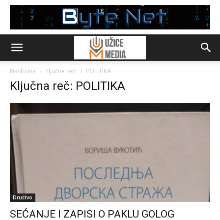
Naslovna
Ključne reči
POLITIKA
Ključna reč: POLITIKA
Društvo
SEĆANJE I ZAPISI O PAKLU GOLOG