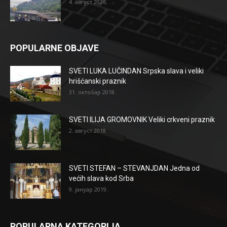
4. август 2026.
POPULARNE OBJAVE
SVETI LUKA LUČINDAN Srpska slava i veliki
hrišćanski praznik
31. октобар 2018.
SVETI ILIJA GROMOVNIK Veliki crkveni praznik
2. август 2018.
SVETI STEFAN – STEVANJDAN Jedna od
većih slava kod Srba
9. јануар 2019.
POPULARNA KATEGORIJA