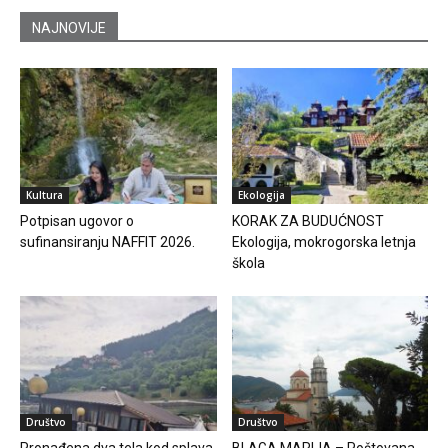
NAJNOVIJE
Kultura
Ekologija
Potpisan ugovor o
KORAK ZA BUDUĆNOST
sufinansiranju NAFFIT 2026.
Ekologija, mokrogorska letnja
škola
Društvo
Društvo
Pronađena dva tela kod splava
BLAGA MARIJA – Poštovana