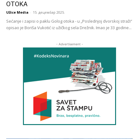
OTOKA
Užice Media
-
15. децембар 2025.
Sećanje i zapisi o paklu Golog otoka - u „Poslednjoj dvorskoj straži“
opisao je Boriša Vukotić iz užičkog sela Drežnik. Imao je 33 godine...
- Advertisement -