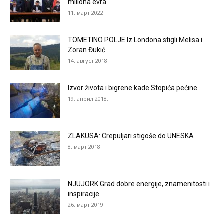
miliona evra
11. март 2022.
TOMETINO POLJE Iz Londona stigli Melisa i
Zoran Đukić
14. август 2018.
Izvor života i bigrene kade Stopića pećine
19. април 2018.
ZLAKUSA: Crepuljari stigoše do UNESKA
8. март 2018.
NJUJORK Grad dobre energije, znamenitosti i
inspiracije
26. март 2019.