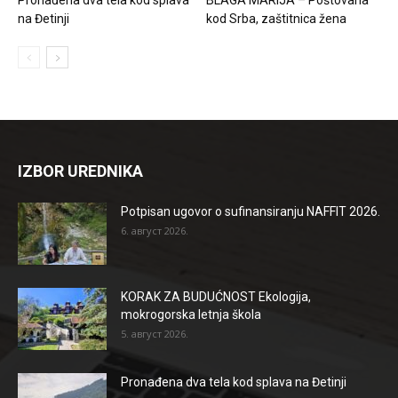
na Đetinji
kod Srba, zaštitnica žena
IZBOR UREDNIKA
Potpisan ugovor o sufinansiranju NAFFIT 2026.
6. август 2026.
KORAK ZA BUDUĆNOST Ekologija,
mokrogorska letnja škola
5. август 2026.
Pronađena dva tela kod splava na Đetinji