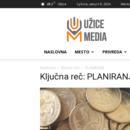
C
28.2
Субота, август 8, 2026
Marke
Užice
UžiceMedia
NASLOVNA
MESTO
PRIVREDA
Naslovna
Ključne reči
PLANIRANJE
Ključna reč: PLANIRAN