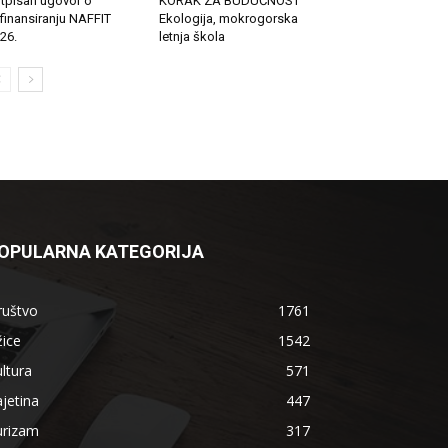
tpisan ugovor o
KORAK ZA BUDUĆNOST
finansiranju NAFFIT
Ekologija, mokrogorska
26.
letnja škola
OPULARNA KATEGORIJA
ruštvo
1761
ice
1542
ltura
571
jetina
447
urizam
317