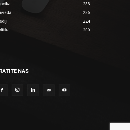
ronika
288
ivreda
236
diji
224
litika
200
RATITE NAS