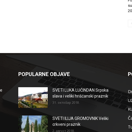
Po
su
20
POPULARNE OBJAVE
P
že
SVETI LUKA LUČINDAN Srpska
D
slava i veliki hrišćanski praznik
Už
31. октобар 2018.
Ku
Ča
SVETI ILIJA GROMOVNIK Veliki
crkveni praznik
T
2. август 2018.