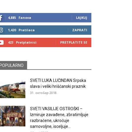
4,885
Fanova
LAJKUJ
1,420
Pratilaca
ZAPRATI
423
Pretplatnici
PRETPLATITE SE
POPULARNO
SVETI LUKA LUČINDAN Srpska
slava i veliki hrišćanski praznik
31. октобар 2018.
SVETI VASILIJE OSTROŠKI –
Izmiruje zavađene, zbratimljuje
razbraćene, ukroćuje
samovoljne, isceljuje...