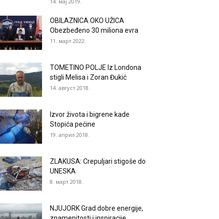
14. мај 2019.
OBILAZNICA OKO UŽICA
Obezbeđeno 30 miliona evra
11. март 2022.
TOMETINO POLJE Iz Londona
stigli Melisa i Zoran Đukić
14. август 2018.
Izvor života i bigrene kade
Stopića pećine
19. април 2018.
ZLAKUSA: Crepuljari stigoše do
UNESKA
8. март 2018.
NJUJORK Grad dobre energije,
znamenitosti i inspiracije