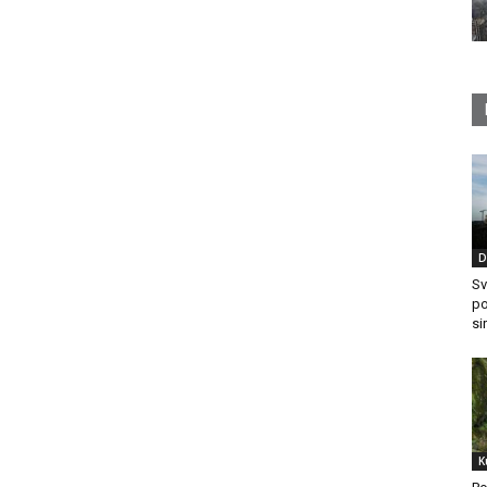
D
Sv
po
si
K