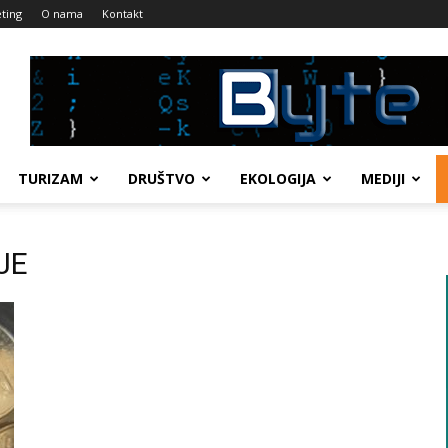
ting
O nama
Kontakt
TURIZAM
DRUŠTVO
EKOLOGIJA
MEDIJI
JE