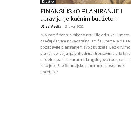
Društvo
FINANSIJSKO PLANIRANJE I
upravljanje kućnim budžetom
Užice Media
-
21. мај 2022.
Ako vam finansije nikada nisu išle od ruke ili imate
osećaj da vam novac stalno izmiče, vreme je da se
pozabavite planiranjem svog budžeta. Bez okvirno
plana i upravljanja prihodima i troškovima vrlo lako
možete upasti u začarani krug dugova i besparice,
zato je važno finansijsko planiranje, posebno za
početnike.