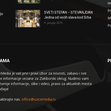
H
Pr
SVETI STEFAN – STEVANJDAN
ju
Jedna od većih slava kod Srba
Me
9. јануар 2019.
Po
NAMA
P
eMedia je vaš prvi i pravi izbor za novosti, zabavu i sve
le informacije vezane za Zlatiborski okrug. Nudimo vam
žurnije informacije, slike i video, pravo sa aktuelnih mesta
đaja!
aktirajte nas:
office@uzicemedia.rs