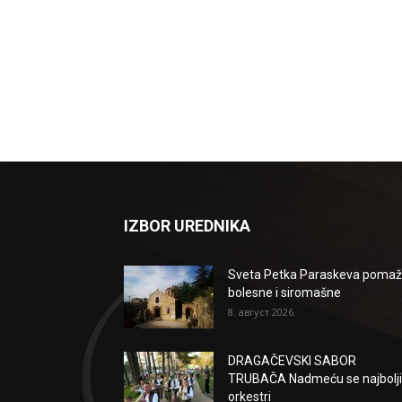
IZBOR UREDNIKA
Sveta Petka Paraskeva poma
bolesne i siromašne
8. август 2026.
DRAGAČEVSKI SABOR
TRUBAČA Nadmeću se najbolji
orkestri