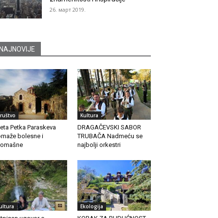
26. март 2019.
NAJNOVIJE
ruštvo
Kultura
eta Petka Paraskeva
DRAGAČEVSKI SABOR
maže bolesne i
TRUBAČA Nadmeću se
romašne
najbolji orkestri
ultura
Ekologija