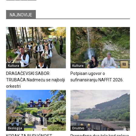
NAJNOVIJE
Kultura
Kultura
DRAGAČEVSKI SABOR
Potpisan ugovor o
TRUBAČA Nadmeću se najbolji
sufinansiranju NAFFIT 2026.
orkestri
Ekologija
Društvo
KORAK ZA BUDUĆNOST
Pronađena dva tela kod splava