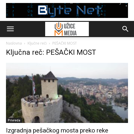
Naslovna
Ključne reči
PEŠAČKI MOST
Ključna reč: PEŠAČKI MOST
Privreda
Izgradnja pešačkog mosta preko reke