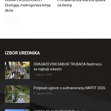
Ekologija, mokrogorska letnja
na Đetinji
škola
IZBOR UREDNIKA
DRAGAČEVSKI SABOR TRUBAČA Nadmeću
se najbolji orkestri
7. август 2026.
Potpisan ugovor o sufinansiranju NAFFIT 2026.
6. август 2026.