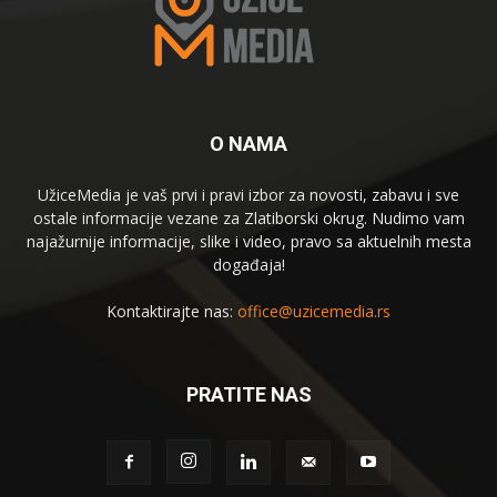
O NAMA
UžiceMedia je vaš prvi i pravi izbor za novosti, zabavu i sve
ostale informacije vezane za Zlatiborski okrug. Nudimo vam
najažurnije informacije, slike i video, pravo sa aktuelnih mesta
događaja!
Kontaktirajte nas:
office@uzicemedia.rs
PRATITE NAS