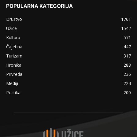
POPULARNA KATEGORIJA
Društvo
1761
Užice
1542
Kultura
571
Čajetina
447
Turizam
317
Hronika
288
Privreda
236
Mediji
224
Politika
200