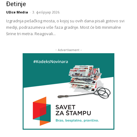
Đetinje
Užice Media
-
3. фебруар 2026.
Izgradnja pešačkog mosta, o kojoj su ovih dana pisali gotovo svi
mediji, podrazumeva više faza gradnje. Most će biti minimalne
širine tri metra. Reagovali...
- Advertisement -