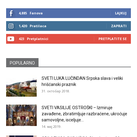
4,885
Fanova
LAJKUJ
1,420
Pratilaca
ZAPRATI
423
Pretplatnici
PRETPLATITE SE
POPULARNO
SVETI LUKA LUČINDAN Srpska slava i veliki
hrišćanski praznik
31. октобар 2018.
SVETI VASILIJE OSTROŠKI – Izmiruje
zavađene, zbratimljuje razbraćene, ukroćuje
samovoljne, isceljuje...
14. мај 2019.