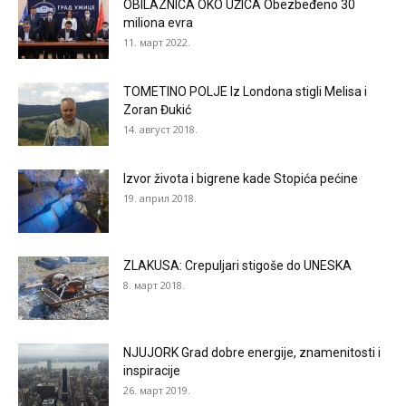
OBILAZNICA OKO UŽICA Obezbeđeno 30
miliona evra
11. март 2022.
TOMETINO POLJE Iz Londona stigli Melisa i
Zoran Đukić
14. август 2018.
Izvor života i bigrene kade Stopića pećine
19. април 2018.
ZLAKUSA: Crepuljari stigoše do UNESKA
8. март 2018.
NJUJORK Grad dobre energije, znamenitosti i
inspiracije
26. март 2019.