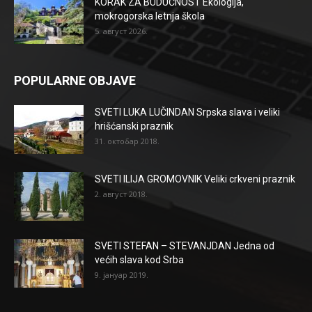
KORAK ZA BUDUĆNOST Ekologija,
mokrogorska letnja škola
5. август 2026.
POPULARNE OBJAVE
SVETI LUKA LUČINDAN Srpska slava i veliki
hrišćanski praznik
31. октобар 2018.
SVETI ILIJA GROMOVNIK Veliki crkveni praznik
2. август 2018.
SVETI STEFAN – STEVANJDAN Jedna od
većih slava kod Srba
9. јануар 2019.