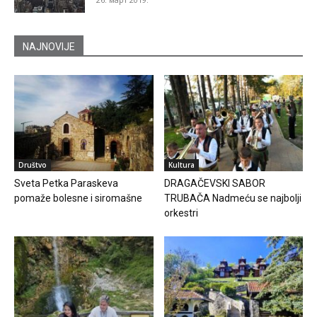
NAJNOVIJE
Društvo
Kultura
Sveta Petka Paraskeva
DRAGAČEVSKI SABOR
pomaže bolesne i siromašne
TRUBAČA Nadmeću se najbolji
orkestri