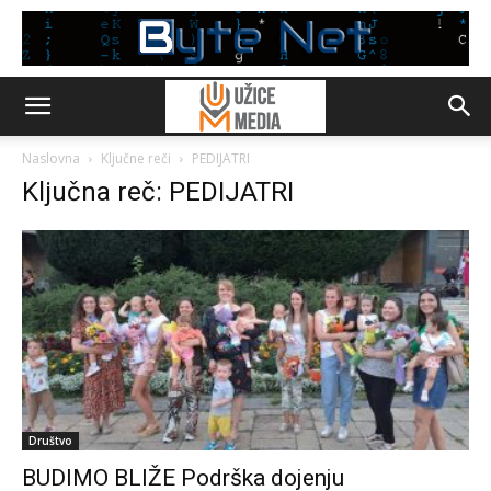
Naslovna
Ključne reči
PEDIJATRI
Ključna reč: PEDIJATRI
Društvo
BUDIMO BLIŽE Podrška dojenju