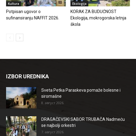
Kultura
Ekologija
Potpisan ugovor o
KORAK ZA BUDUĆNOST
sufinansiranju NAFFIT 2026.
Ekologija, mokrogorska letnja
škola
IZBOR UREDNIKA
Sveta Petka Paraskeva pomaže bolesne i
siromašne
8. август 2026.
DRAGAČEVSKI SABOR TRUBAČA Nadmeću
se najbolji orkestri
7. август 2026.