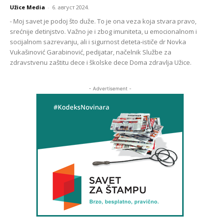
Užice Media
-
6. август 2024.
- Moj savet je podoj što duže. To je ona veza koja stvara pravo,
srećnije detinjstvo. Važno je i zbog imuniteta, u emocionalnom i
socijalnom sazrevanju, ali i sigurnost deteta-ističe dr Novka
Vukašinović Garabinović, pedijatar, načelnik Službe za
zdravstvenu zaštitu dece i školske dece Doma zdravlja Užice.
- Advertisement -