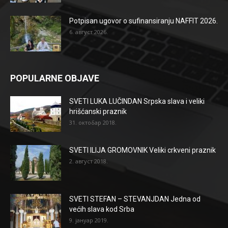
Potpisan ugovor o sufinansiranju NAFFIT 2026.
6. август 2026.
POPULARNE OBJAVE
SVETI LUKA LUČINDAN Srpska slava i veliki
hrišćanski praznik
31. октобар 2018.
SVETI ILIJA GROMOVNIK Veliki crkveni praznik
2. август 2018.
SVETI STEFAN – STEVANJDAN Jedna od
većih slava kod Srba
9. јануар 2019.