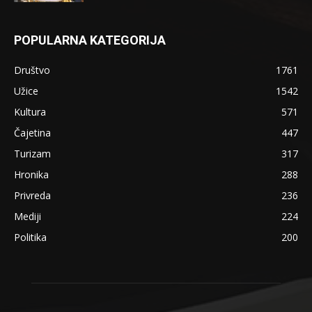
POPULARNA KATEGORIJA
Društvo
1761
Užice
1542
Kultura
571
Čajetina
447
Turizam
317
Hronika
288
Privreda
236
Mediji
224
Politika
200