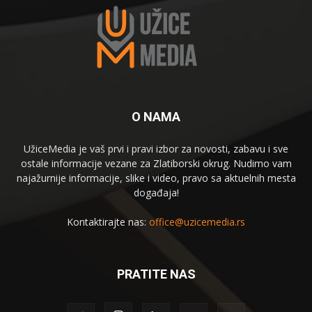
O NAMA
UžiceMedia je vaš prvi i pravi izbor za novosti, zabavu i sve
ostale informacije vezane za Zlatiborski okrug. Nudimo vam
najažurnije informacije, slike i video, pravo sa aktuelnih mesta
događaja!
Kontaktirajte nas:
office@uzicemedia.rs
PRATITE NAS