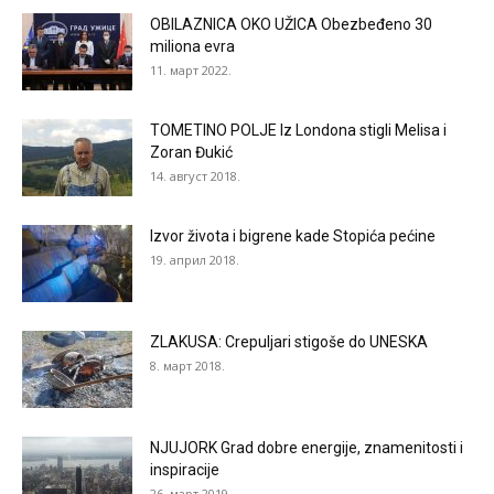
OBILAZNICA OKO UŽICA Obezbeđeno 30
miliona evra
11. март 2022.
TOMETINO POLJE Iz Londona stigli Melisa i
Zoran Đukić
14. август 2018.
Izvor života i bigrene kade Stopića pećine
19. април 2018.
ZLAKUSA: Crepuljari stigoše do UNESKA
8. март 2018.
NJUJORK Grad dobre energije, znamenitosti i
inspiracije
26. март 2019.