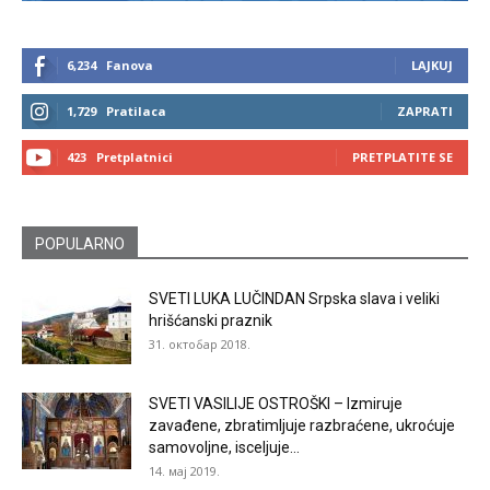
6,234
Fanova
LAJKUJ
1,729
Pratilaca
ZAPRATI
423
Pretplatnici
PRETPLATITE SE
POPULARNO
SVETI LUKA LUČINDAN Srpska slava i veliki
hrišćanski praznik
31. октобар 2018.
SVETI VASILIJE OSTROŠKI – Izmiruje
zavađene, zbratimljuje razbraćene, ukroćuje
samovoljne, isceljuje...
14. мај 2019.