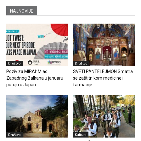
NAJNOVIJE
Društvo
Društvo
Poziv za MIRAI: Mladi
SVETI PANTELEJMON Smatra
Zapadnog Balkana u januaru
se zaštitnikom medicine i
putuju u Japan
farmacije
Društvo
Kultura