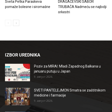
Sveta Petka Paraskeva
DRAGAČEVSKI SABOR
pomaže bolesne i siromašne
TRUBAČA Nadmeću se najbolji
orkestri
IZBOR UREDNIKA
Poziv za MIRAI: Mladi Zapadnog Balkana u
januaru putuju u Japan
9. август 2026.
SVETI PANTELEJMON Smatra se zaštitnikom
medicine i farmacije
9. август 2026.