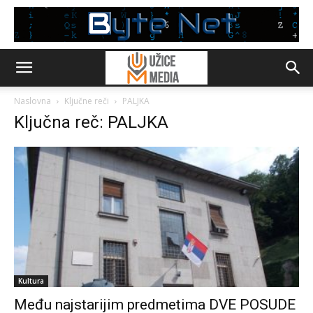
Naslovna
Ključne reči
PALJKA
Ključna reč: PALJKA
Kultura
Među najstarijim predmetima DVE POSUDE