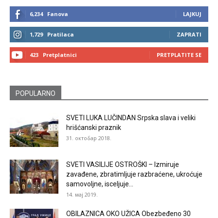
6,234
Fanova
LAJKUJ
1,729
Pratilaca
ZAPRATI
423
Pretplatnici
PRETPLATITE SE
POPULARNO
SVETI LUKA LUČINDAN Srpska slava i veliki
hrišćanski praznik
31. октобар 2018.
SVETI VASILIJE OSTROŠKI – Izmiruje
zavađene, zbratimljuje razbraćene, ukroćuje
samovoljne, isceljuje...
14. мај 2019.
OBILAZNICA OKO UŽICA Obezbeđeno 30