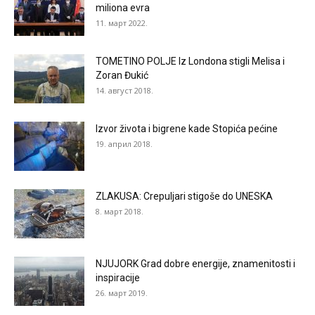
miliona evra
11. март 2022.
TOMETINO POLJE Iz Londona stigli Melisa i
Zoran Đukić
14. август 2018.
Izvor života i bigrene kade Stopića pećine
19. април 2018.
ZLAKUSA: Crepuljari stigoše do UNESKA
8. март 2018.
NJUJORK Grad dobre energije, znamenitosti i
inspiracije
26. март 2019.