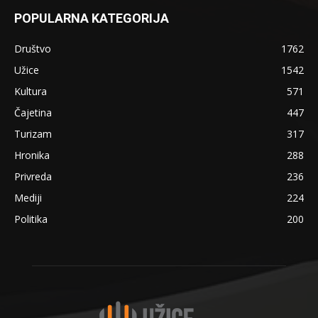
POPULARNA KATEGORIJA
Društvo
1762
Užice
1542
Kultura
571
Čajetina
447
Turizam
317
Hronika
288
Privreda
236
Mediji
224
Politika
200