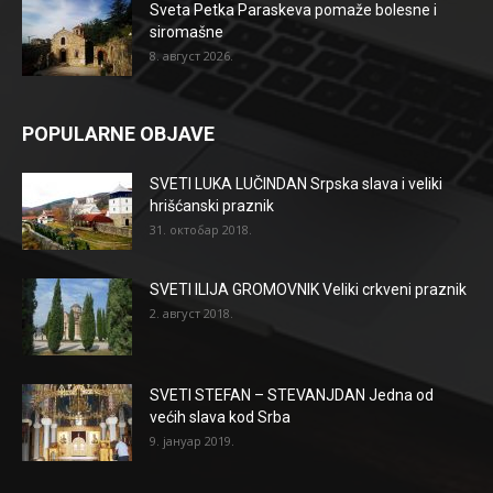
Sveta Petka Paraskeva pomaže bolesne i
siromašne
8. август 2026.
POPULARNE OBJAVE
SVETI LUKA LUČINDAN Srpska slava i veliki
hrišćanski praznik
31. октобар 2018.
SVETI ILIJA GROMOVNIK Veliki crkveni praznik
2. август 2018.
SVETI STEFAN – STEVANJDAN Jedna od
većih slava kod Srba
9. јануар 2019.