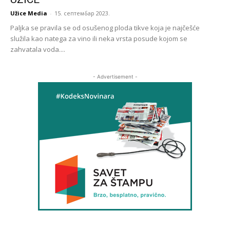
Užice Media
-
15. септембар 2023.
Paljka se pravila se od osušenog ploda tikve koja je najčešće
služila kao natega za vino ili neka vrsta posude kojom se
zahvatala voda....
- Advertisement -