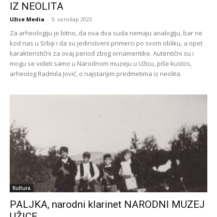
IZ NEOLITA
Užice Media
-
5. октобар 2023.
Za arheologiju je bitno, da ova dva suda nemaju analogiju, bar ne
kod nas u Srbiji i da su jedinstveni primerci po svom obliku, a opet
karakteristični za ovaj period zbog ornamentike. Autentični su i
mogu se videti samo u Narodnom muzeju u Užicu, piše kustos,
arheolog Radmila Jović, o najstarijim predmetima iz neolita.
Kultura
PALJKA, narodni klarinet NARODNI MUZEJ
UŽICE