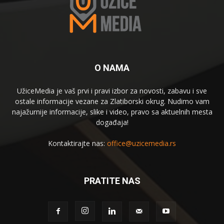
O NAMA
UžiceMedia je vaš prvi i pravi izbor za novosti, zabavu i sve
ostale informacije vezane za Zlatiborski okrug. Nudimo vam
najažurnije informacije, slike i video, pravo sa aktuelnih mesta
događaja!
Kontaktirajte nas:
office@uzicemedia.rs
PRATITE NAS