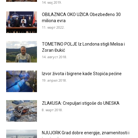
14. мај 2019.
OBILAZNICA OKO UŽICA Obezbeđeno 30
miliona evra
11. март 2022.
TOMETINO POLJE Iz Londona stigli Melisa i
Zoran Đukić
14. август 2018.
Izvor života i bigrene kade Stopića pećine
19. април 2018.
ZLAKUSA: Crepuljari stigoše do UNESKA
8. март 2018.
NJUJORK Grad dobre energije, znamenitosti i