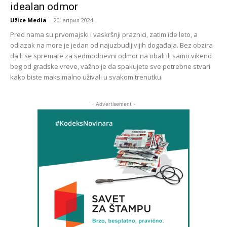
idealan odmor
Užice Media
-
20. април 2024.
Pred nama su prvomajski i vaskršnji praznici, zatim ide leto, a
odlazak na more je jedan od najuzbudljivijih događaja. Bez obzira
da li se spremate za sedmodnevni odmor na obali ili samo vikend
beg od gradske vreve, važno je da spakujete sve potrebne stvari
kako biste maksimalno uživali u svakom trenutku.
- Advertisement -