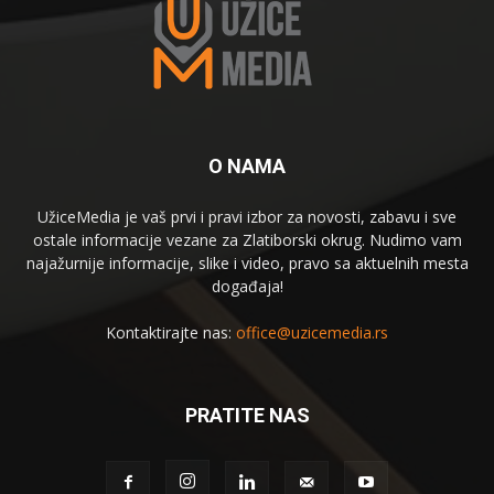
O NAMA
UžiceMedia je vaš prvi i pravi izbor za novosti, zabavu i sve
ostale informacije vezane za Zlatiborski okrug. Nudimo vam
najažurnije informacije, slike i video, pravo sa aktuelnih mesta
događaja!
Kontaktirajte nas:
office@uzicemedia.rs
PRATITE NAS