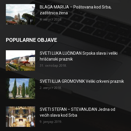
BLAGA MARIJA – Poštovana kod Srba,
zaštitnica žena
4. август 2026.
POPULARNE OBJAVE
SVETI LUKA LUČINDAN Srpska slava i veliki
hrišćanski praznik
31. октобар 2018.
SVETI ILIJA GROMOVNIK Veliki crkveni praznik
2. август 2018.
SVETI STEFAN – STEVANJDAN Jedna od
većih slava kod Srba
9. јануар 2019.