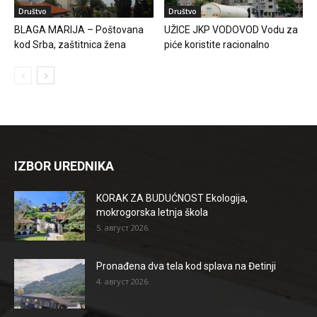
Društvo
Društvo
BLAGA MARIJA – Poštovana
UŽICE JKP VODOVOD Vodu za
kod Srba, zaštitnica žena
piće koristite racionalno
IZBOR UREDNIKA
KORAK ZA BUDUĆNOST Ekologija,
mokrogorska letnja škola
5. август 2026.
Pronađena dva tela kod splava na Đetinji
4. август 2026.