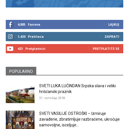
4,885
Fanova
LAJKUJ
1,420
Pratilaca
ZAPRATI
423
Pretplatnici
PRETPLATITE SE
POPULARNO
SVETI LUKA LUČINDAN Srpska slava i veliki
hrišćanski praznik
31. октобар 2018.
SVETI VASILIJE OSTROŠKI – Izmiruje
zavađene, zbratimljuje razbraćene, ukroćuje
samovoljne, isceljuje...