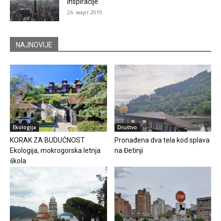
inspiracije
26. март 2019.
NAJNOVIJE
Ekologija
Društvo
KORAK ZA BUDUĆNOST
Pronađena dva tela kod splava
Ekologija, mokrogorska letnja
na Đetinji
škola