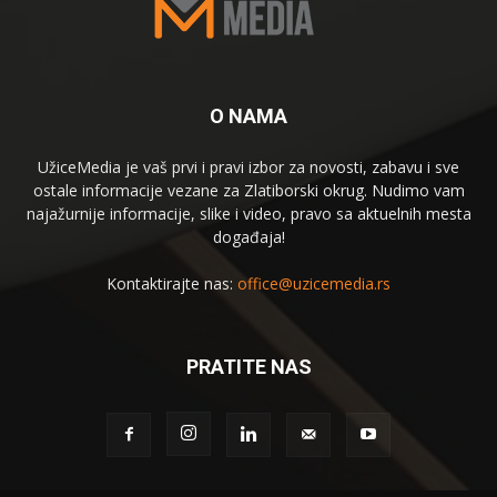
O NAMA
UžiceMedia je vaš prvi i pravi izbor za novosti, zabavu i sve
ostale informacije vezane za Zlatiborski okrug. Nudimo vam
najažurnije informacije, slike i video, pravo sa aktuelnih mesta
događaja!
Kontaktirajte nas:
office@uzicemedia.rs
PRATITE NAS