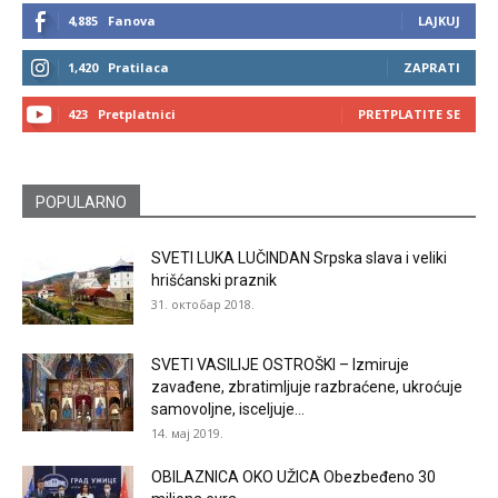
4,885
Fanova
LAJKUJ
1,420
Pratilaca
ZAPRATI
423
Pretplatnici
PRETPLATITE SE
POPULARNO
SVETI LUKA LUČINDAN Srpska slava i veliki
hrišćanski praznik
31. октобар 2018.
SVETI VASILIJE OSTROŠKI – Izmiruje
zavađene, zbratimljuje razbraćene, ukroćuje
samovoljne, isceljuje...
14. мај 2019.
OBILAZNICA OKO UŽICA Obezbeđeno 30