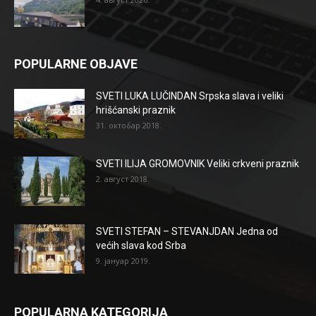
POPULARNE OBJAVE
SVETI LUKA LUČINDAN Srpska slava i veliki
hrišćanski praznik
31. октобар 2018.
SVETI ILIJA GROMOVNIK Veliki crkveni praznik
2. август 2018.
SVETI STEFAN – STEVANJDAN Jedna od
većih slava kod Srba
9. јануар 2019.
POPULARNA KATEGORIJA