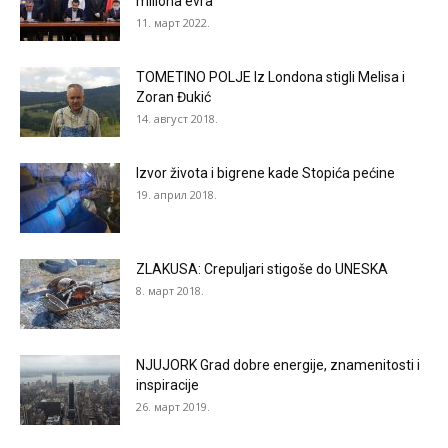
miliona evra
11. март 2022.
TOMETINO POLJE Iz Londona stigli Melisa i
Zoran Đukić
14. август 2018.
Izvor života i bigrene kade Stopića pećine
19. април 2018.
ZLAKUSA: Crepuljari stigoše do UNESKA
8. март 2018.
NJUJORK Grad dobre energije, znamenitosti i
inspiracije
26. март 2019.