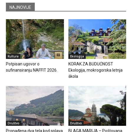
NAJNOVIJE
Kultura
Ekologija
Potpisan ugovor o
KORAK ZA BUDUĆNOST
sufinansiranju NAFFIT 2026.
Ekologija, mokrogorska letnja
škola
Društvo
Društvo
Pronađena dva tela kod splava
BLAGA MARIJA – Poštovana