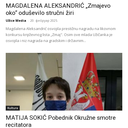
MAGDALENA ALEKSANDRIĆ „Zmajevo
oko“ oduševilo stručni žiri
Užice Media
-
20. фебруар 2025.
Magdalena Aleksandrić osvojila prestižnu nagradu na likovnom
konkursu književnog lista „Zmaj". Osim ove mlada Užičanka je
osvojila i niz nagrada na gradskim i državnim...
Kultura
MATIJA SOKIĆ Pobednik Okružne smotre
recitatora