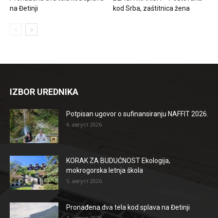
na Đetinji
kod Srba, zaštitnica žena
IZBOR UREDNIKA
Potpisan ugovor o sufinansiranju NAFFIT 2026.
6. август 2026.
KORAK ZA BUDUĆNOST Ekologija,
mokrogorska letnja škola
5. август 2026.
Pronađena dva tela kod splava na Đetinji
4. август 2026.