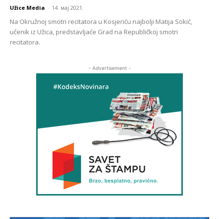
Užice Media
-
14. мај 2021.
Na Okružnoj smotri recitatora u Kosjeriću najbolji Matija Sokić,
učenik iz Užica, predstavljaće Grad na Republičkoj smotri
recitatora.
- Advertisement -