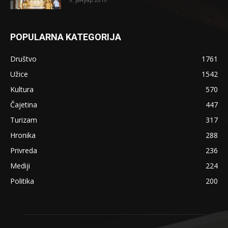
POPULARNA KATEGORIJA
Društvo
1761
Užice
1542
Kultura
570
Čajetina
447
Turizam
317
Hronika
288
Privreda
236
Mediji
224
Politika
200