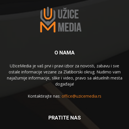
O NAMA
UžiceMedia je vaš prvi i pravi izbor za novosti, zabavu i sve
ostale informacije vezane za Zlatiborski okrug. Nudimo vam
najažurnije informacije, slike i video, pravo sa aktuelnih mesta
događaja!
Kontaktirajte nas:
office@uzicemedia.rs
PRATITE NAS