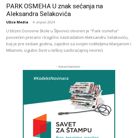
PARK OSMEHA U znak sećanja na
Aleksandra Selakovića
Užice Media
-
4. април 2024.
U blizini Osnovne škole u Šljivovici otvoren je "Park osmeha"
posvećen prerano i tragično nastradalom Aleksandru Selakoviću,
koji je pre sedam godina, zajedno sa svojim roditeljima Marijanom i
Milanom, izgubio život u teškoj saobraćajnoj nesreći.
- Advertisement -