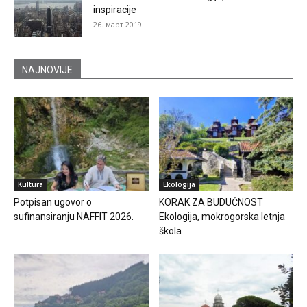
inspiracije
26. март 2019.
NAJNOVIJE
Kultura
Ekologija
Potpisan ugovor o
KORAK ZA BUDUĆNOST
sufinansiranju NAFFIT 2026.
Ekologija, mokrogorska letnja
škola