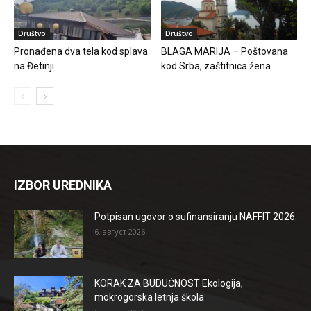
Društvo
Društvo
Pronađena dva tela kod splava
BLAGA MARIJA – Poštovana
na Đetinji
kod Srba, zaštitnica žena
IZBOR UREDNIKA
Potpisan ugovor o sufinansiranju NAFFIT 2026.
6. август 2026.
KORAK ZA BUDUĆNOST Ekologija,
mokrogorska letnja škola