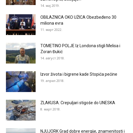
14. мај 2019.
OBILAZNICA OKO UŽICA Obezbeđeno 30
miliona evra
11. март 2022.
TOMETINO POLJE Iz Londona stigli Melisa i
Zoran Đukić
14. август 2018.
Izvor života i bigrene kade Stopića pećine
19. април 2018.
ZLAKUSA: Crepuljari stigoše do UNESKA
8. март 2018.
NJUJORK Grad dobre energije, znamenitosti i