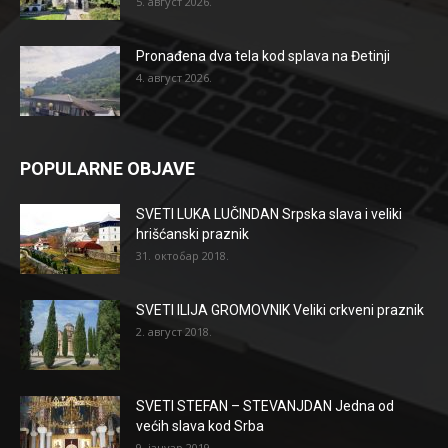
5. август 2026.
Pronađena dva tela kod splava na Đetinji
4. август 2026.
POPULARNE OBJAVE
SVETI LUKA LUČINDAN Srpska slava i veliki
hrišćanski praznik
31. октобар 2018.
SVETI ILIJA GROMOVNIK Veliki crkveni praznik
2. август 2018.
SVETI STEFAN – STEVANJDAN Jedna od
većih slava kod Srba
9. јануар 2019.