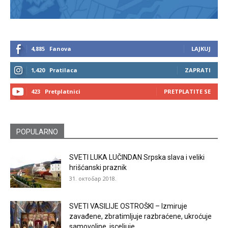
4,885
Fanova
LAJKUJ
1,420
Pratilaca
ZAPRATI
423
Pretplatnici
PRETPLATITE SE
POPULARNO
SVETI LUKA LUČINDAN Srpska slava i veliki
hrišćanski praznik
31. октобар 2018.
SVETI VASILIJE OSTROŠKI – Izmiruje
zavađene, zbratimljuje razbraćene, ukroćuje
samovoljne, isceljuje...