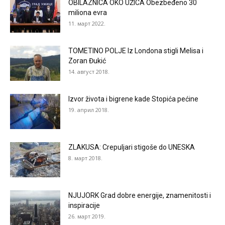
OBILAZNICA OKO UŽICA Obezbeđeno 30
miliona evra
11. март 2022.
TOMETINO POLJE Iz Londona stigli Melisa i
Zoran Đukić
14. август 2018.
Izvor života i bigrene kade Stopića pećine
19. април 2018.
ZLAKUSA: Crepuljari stigoše do UNESKA
8. март 2018.
NJUJORK Grad dobre energije, znamenitosti i
inspiracije
26. март 2019.