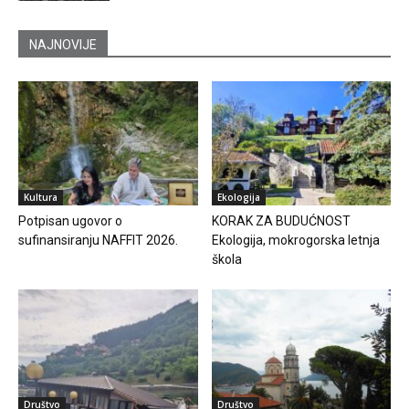
NAJNOVIJE
Kultura
Ekologija
Potpisan ugovor o
KORAK ZA BUDUĆNOST
sufinansiranju NAFFIT 2026.
Ekologija, mokrogorska letnja
škola
Društvo
Društvo