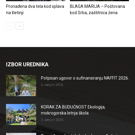
Pronađena dva tela kod splava
BLAGA MARIJA – Poštovana
na Đetinji
kod Srba, zaštitnica žena
IZBOR UREDNIKA
Potpisan ugovor o sufinansiranju NAFFIT 2026.
6. август 2026.
KORAK ZA BUDUĆNOST Ekologija,
mokrogorska letnja škola
5. август 2026.