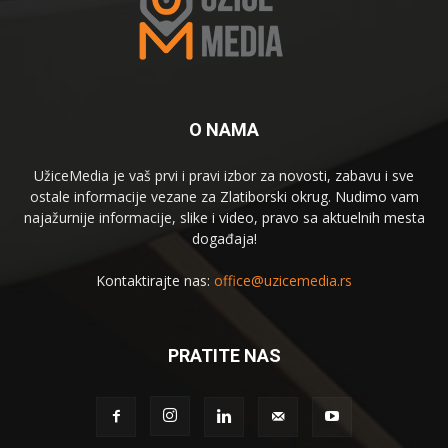
O NAMA
UžiceMedia je vaš prvi i pravi izbor za novosti, zabavu i sve
ostale informacije vezane za Zlatiborski okrug. Nudimo vam
najažurnije informacije, slike i video, pravo sa aktuelnih mesta
događaja!
Kontaktirajte nas:
office@uzicemedia.rs
PRATITE NAS