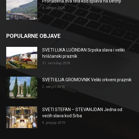
Pronađena dva tela kod splava na Đetinji
4. август 2026.
POPULARNE OBJAVE
SVETI LUKA LUČINDAN Srpska slava i veliki
hrišćanski praznik
31. октобар 2018.
SVETI ILIJA GROMOVNIK Veliki crkveni praznik
2. август 2018.
SVETI STEFAN – STEVANJDAN Jedna od
većih slava kod Srba
9. јануар 2019.