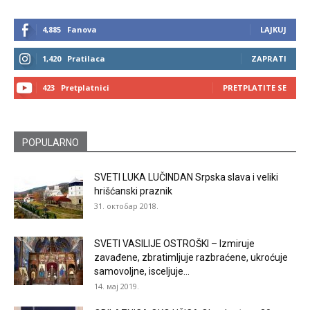
4,885
Fanova
LAJKUJ
1,420
Pratilaca
ZAPRATI
423
Pretplatnici
PRETPLATITE SE
POPULARNO
SVETI LUKA LUČINDAN Srpska slava i veliki
hrišćanski praznik
31. октобар 2018.
SVETI VASILIJE OSTROŠKI – Izmiruje
zavađene, zbratimljuje razbraćene, ukroćuje
samovoljne, isceljuje...
14. мај 2019.