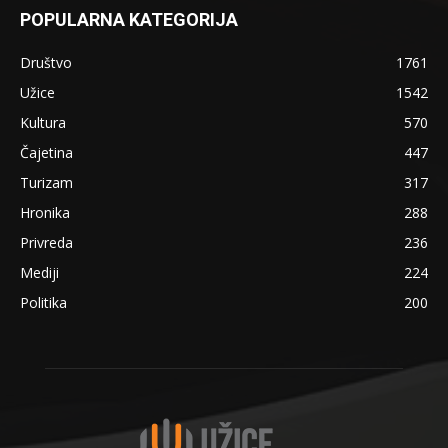
POPULARNA KATEGORIJA
Društvo
1761
Užice
1542
Kultura
570
Čajetina
447
Turizam
317
Hronika
288
Privreda
236
Mediji
224
Politika
200